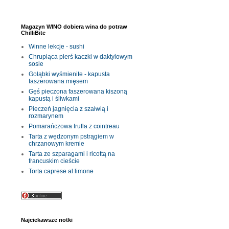
Magazyn WINO dobiera wina do potraw
ChilliBite
Winne lekcje - sushi
Chrupiąca pierś kaczki w daktylowym
sosie
Gołąbki wyśmienite - kapusta
faszerowana mięsem
Gęś pieczona faszerowana kiszoną
kapustą i śliwkami
Pieczeń jagnięcia z szałwią i
rozmarynem
Pomarańczowa trufla z cointreau
Tarta z wędzonym pstrągiem w
chrzanowym kremie
Tarta ze szparagami i ricottą na
francuskim cieście
Torta caprese al limone
Najciekawsze notki