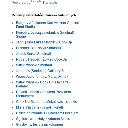
Powered by
Translate
Recenzje warsztatów i kursów kulinarnych
Burgery z Julianem Karewiczem Comfort
Food Studio
Pierogi z Joasią Jakubiuk w Smolna8
Studio
Jagnięcina Łukasz Konik w CookUp
Przemek Błaszczyk Smolna8
Jasiek Kuroń Smolna8
Robert Trzópek i Żywiec CookUp
Witek Iwański Smolna8
Joseph's (Seeletso) Culinary Studio
Wege Jadłonomia z Martą Dymek
Witek Iwański - Cook Up a'la carte -
Bielany
Ravioli i tortelli z Pawłem Paszkiem-
Pietruchem
Cook Up Studio na Mokotowie - śledzie
Miele a'la carte - ravioli i tortelli
Dzikie gotowanie z Łukaszem Łuczajem
Gęsina - warsztaty z Arturem Morozem
Grzyby - w lesie z mykologiem