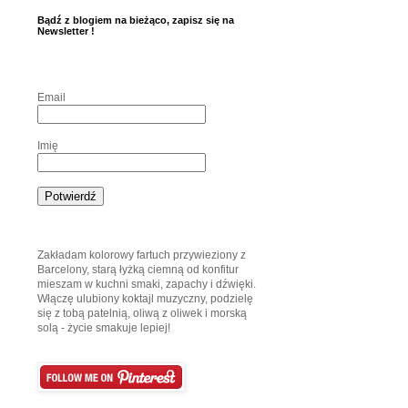
Bądź z blogiem na bieżąco, zapisz się na
Newsletter !
Email
Imię
Zakładam kolorowy fartuch przywieziony z
Barcelony, starą łyżką ciemną od konfitur
mieszam w kuchni smaki, zapachy i dźwięki.
Włączę ulubiony koktajl muzyczny, podzielę
się z tobą patelnią, oliwą z oliwek i morską
solą - życie smakuje lepiej!