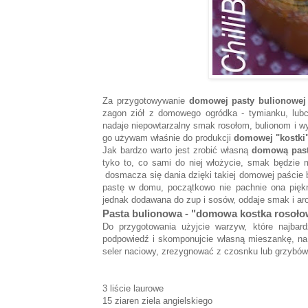
Za przygotowywanie
domowej pasty bulionowej
zagon ziół z domowego ogródka - tymianku, lubcz
nadaje niepowtarzalny smak rosołom, bulionom i 
go używam właśnie do produkcji
domowej "kostki"
Jak bardzo warto jest zrobić własną
domową past
tyko to, co sami do niej włożycie, smak będzie m
dosmacza się dania dzięki takiej domowej paście 
pastę w domu, początkowo nie pachnie ona piękn
jednak dodawana do zup i sosów, oddaje smak i aro
Pasta bulionowa - "domowa kostka ros
Do przygotowania użyjcie warzyw, które najbardzi
podpowiedź i skomponujcie własną mieszankę, na
seler naciowy, zrezygnować z czosnku lub grzybów. 
3 liście laurowe
15 ziaren ziela angielskiego