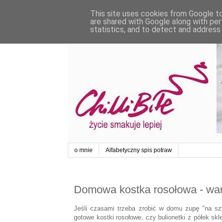
This site uses cookies from Google to 
are shared with Google along with per
statistics, and to detect and address
o mnie
Alfabetyczny spis potraw
Domowa kostka rosołowa - wa
Jeśli czasami trzeba zrobić w domu zupę "na sz
gotowe kostki rosołowe, czy bulionetki z półek