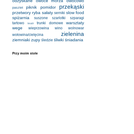
odzyskane
owoce morza
owocowo
przekąski
piknik
pomidor
pasztet
przetwory
ryba
sałaty
slow food
serniki
spiżarnia
suszone
szarlotki
szparagi
warsztaty
tartowo
trunki domowe
teatr
wege
wieprzowina
wino
wolnowar
zielenina
wołowina/cielęcina
ziemniaki
zupy
śliwki
śniadania
śledzie
Przy moim stole