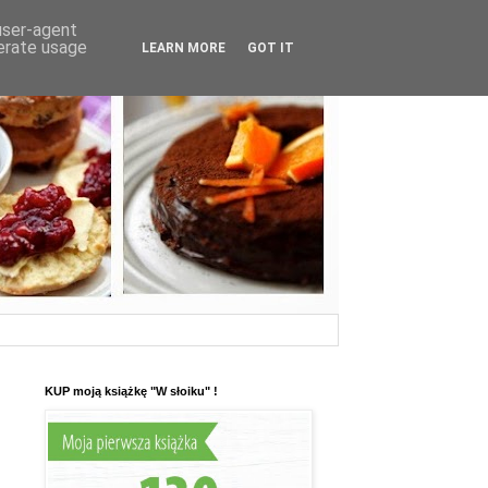
 user-agent
nerate usage
LEARN MORE
GOT IT
KUP moją książkę "W słoiku" !