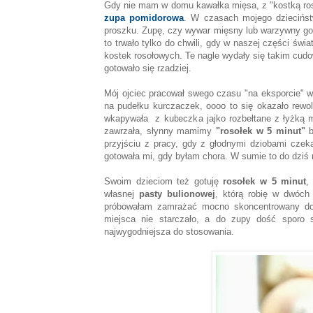
Gdy nie mam w domu kawałka mięsa, z "kostką ro
zupa pomidorowa
. W czasach mojego dziecińst
proszku. Zupę, czy wywar mięsny lub warzywny goto
to trwało tylko do chwili, gdy w naszej części św
kostek rosołowych. Te nagle wydały się takim cu
gotowało się rzadziej.
Mój ojciec pracował swego czasu "na eksporcie" w 
na pudełku kurczaczek, oooo to się okazało rew
wkapywała z kubeczka jajko rozbełtane z łyżką mą
zawrzała, słynny mamimy
"rosołek w 5 minut"
b
przyjściu z pracy, gdy z głodnymi dziobami czek
gotowała mi, gdy byłam chora. W sumie to do dziś
Swoim dzieciom też gotuję
rosołek w 5 minut
,
własnej
pasty bulionowej
, którą robię w dwóch
próbowałam zamrażać mocno skoncentrowany dom
miejsca nie starczało, a do zupy dość sporo s
najwygodniejsza do stosowania.