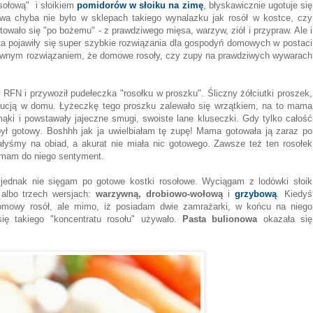
sołową" i słoikiem
pomidorów w słoiku na zimę
, błyskawicznie ugotuje się
wa chyba nie było w sklepach takiego wynalazku jak rosół w kostce, czy
wało się "po bożemu" - z prawdziwego mięsa, warzyw, ziół i przypraw. Ale i
iata pojawiły się super szybkie rozwiązania dla gospodyń domowych w postaci
downym rozwiązaniem, że domowe rosoły, czy zupy na prawdziwych wywarach
RFN i przywoził pudełeczka "rosołku w proszku". Śliczny żółciutki proszek,
olucją w domu. Łyżeczkę tego proszku zalewało się wrzątkiem, na to mama
ki i powstawały jajeczne smugi, swoiste lane kluseczki. Gdy tylko całość
ył gotowy. Boshhh jak ja uwielbiałam tę zupę! Mama gotowała ją zaraz po
ałyśmy na obiad, a akurat nie miała nic gotowego. Zawsze też ten rosołek
 mam do niego sentyment.
 jednak nie sięgam po gotowe kostki rosołowe. Wyciągam z lodówki słoik
 albo trzech wersjach:
warzywną, drobiowo-wołową
i
grzybową
. Kiedyś
owy rosół, ale mimo, iż posiadam dwie zamrażarki, w końcu na niego
ię takiego "koncentratu rosołu" używało.
Pasta bulionowa
okazała się