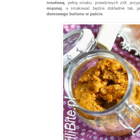
rosołową
, pełną smaku, prawdziwych ziół, przy
mięsnej
, a smakować będzie dokładnie tak, jak
domowego bulionu
w paście
.