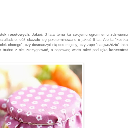
stek rosołowych
. Jakieś 3 lata temu ku swojemu ogromnemu zdziwieniu
ufladzie, cóż okazało się przeterminowane o jakieś 6 lat. Ale ta "kostka
ołek chorego", czy dosmaczyć nią sos mięsny, czy zupę "na gwoździu" taka
m trudno z niej zrezygnować, a naprawdę warto mieć pod ręką
koncentrat