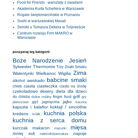
Food for Friends - warsztaty z owadami
Akademia Kurta Schellera w Warszawie
Rogale świętomarcińskie w Poznaniu
Sushi w warszawskiej Masali
Serniki u Tomasza Dekera w Trójmieście
Centrum rozwoju Firm MAKRO w
Warszawie
poszperaj wg kategorii
Boże Narodzenie
Jesień
Sylwester
Thermomix
Trzy Znaki Smaku
Zima
Walentynki
Wielkanoc
Wigilia
babcine smaki
awokado
alkohol
ciasta
ciasteczka
chleb
ciasto na środę
czekoladowo
desery
dieta
dla dzieci
grill
do chleba
finger food
dzikie rośliny
gry
jajko
gęś
jagnięcina
planszowe
kaczka
kapusta i kalafior
koktajl / smoothie
kuchnia polska
kredens
królik
kuchnia z serca domu
mięsa
kurczak
makaron
mazurki
mniej soli
napoje
naleśniki/pancakes