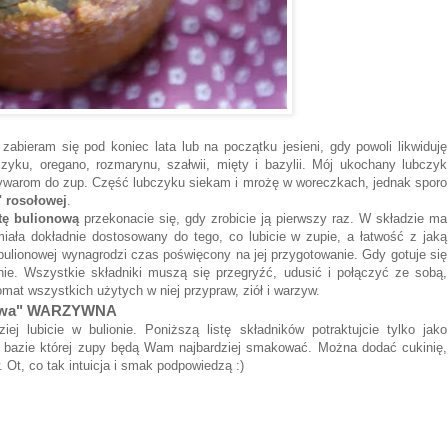
zabieram się pod koniec lata lub na początku jesieni, gdy powoli likwiduję
yku, oregano, rozmarynu, szałwii, mięty i bazylii. Mój ukochany lubczyk
wywarom do zup. Część lubczyku siekam i mrożę w woreczkach, jednak sporo
 rosołowej
.
ę bulionową
przekonacie się, gdy zrobicie ją pierwszy raz. W składzie ma
iała dokładnie dostosowany do tego, co lubicie w zupie, a łatwość z jaką
bulionowej wynagrodzi czas poświęcony na jej przygotowanie. Gdy gotuje się
ie. Wszystkie składniki muszą się przegryźć, udusić i połączyć ze sobą,
mat wszystkich użytych w niej przypraw, ziół i warzyw.
ołowa" WARZYWNA
ej lubicie w bulionie. Poniższą listę składników potraktujcie tylko jako
 bazie której zupy będą Wam najbardziej smakować. Można dodać cukinię,
Ot, co tak intuicja i smak podpowiedzą :)