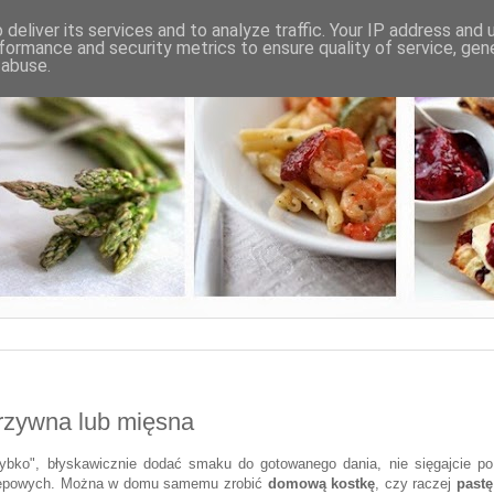
deliver its services and to analyze traffic. Your IP address and
formance and security metrics to ensure quality of service, ge
 abuse.
rzywna lub mięsna
ybko", błyskawicznie dodać smaku do gotowanego dania, nie sięgajcie po
 sklepowych. Można w domu samemu zrobić
domową kostkę
, czy raczej
pastę