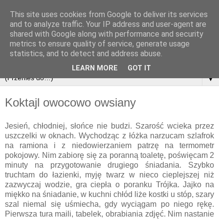
This site uses cookies from Google to deliver its services
and to analyze traffic. Your IP address and user-agent are
shared with Google along with performance and security
metrics to ensure quality of service, generate usage
statistics, and to detect and address abuse.
LEARN MORE
GOT IT
▼
Koktajl owocowo owsiany
Jesień, chłodniej, słońce nie budzi. Szarość wcieka przez
uszczelki w oknach. Wychodząc z łóżka narzucam szlafrok
na ramiona i z niedowierzaniem patrzę na termometr
pokojowy. Nim zabiorę się za poranną toaletę, poświęcam 2
minuty na przygotowanie drugiego śniadania. Szybko
truchtam do łazienki, myję twarz w nieco cieplejszej niż
zazwyczaj wodzie, gra ciepła o poranku Trójka. Jajko na
miękko na śniadanie, w kuchni chłód liże kostki u stóp, szary
szal niemal się uśmiecha, gdy wyciągam po niego rękę.
Pierwsza tura maili, tabelek, obrabiania zdjęć. Nim nastanie