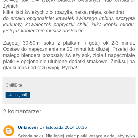
żytnich
kilka liści świeżych ziół (bazylia, natka, mięta, kolendra)
do smaku opcjonalnie: kawałek świeżego imbiru, szczypta
kurkumy, kawałeczek papryczki chilli, kilka kropki miodu,
jeśli już koniecznie musisz dosłodzić
Zagotuj 30-50ml soku z płatkami i gotuj ok 2-3 minut.
Odstaw do napęcznienia na 20 minut lub dłużej. Przelej do
małego blendera pozostały świeży sok, zioła i napęczniałe
płatki + opcjonalnie ulubione dodatki smakowe. Zmiksuj na
gładki mus i od razu wypij. Pycha!
ChilliBite
Udostępnij
2 komentarze:
Unknown
17 listopada 2014 10:36
Szkoda soku. Nie lepiej zalać płatki wrzącą wodą, aby tylko