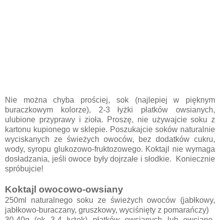
Nie można chyba prościej, sok (najlepiej w pięknym
buraczkowym kolorze), 2-3 łyżki płatków owsianych,
ulubione przyprawy i zioła. Proszę, nie używajcie soku z
kartonu kupionego w sklepie. Poszukajcie soków naturalnie
wyciskanych ze świeżych owoców, bez dodatków cukru,
wody, syropu glukozowo-fruktozowego. Koktajl nie wymaga
dosładzania, jeśli owoce były dojrzałe i słodkie. Koniecznie
spróbujcie!
Koktajl owocowo-owsiany
250ml naturalnego soku ze świeżych owoców (jabłkowy,
jabłkowo-buraczany, gruszkowy, wyciśnięty z pomarańczy)
30-40g (ok 3-4 łyżek) płatków owsianych lub owsiano-