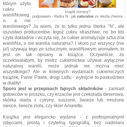
którym użyto
cukru
znajdź różnicę?
waniliNoweg
podpowiem - literka N - jak
naturalne
vs niezła chemia
o, a nie
waniliowego? Ja wiem, że to tylko jedna literka "N", ale
oszustwo producentów tegoż cukru straszliwe, no bo kto
czyta dokładnie i wczyta się, że cukier aromatyzuje sztuczna
waniliNa, a nie wanilia naturalna? I skoro już wszyscy (nie
ja!) używają tego ze sztucznym, waniliNowym aromatem, to
jest on tak opisany w książce. Oczywiście, że
oczekiwałabym, by mistrz cukiernictwa używał wyłącznie
naturalnej wanilii, może jednak nie można mieć
wszystkiego? Ale w kolejnych wydaniach cukierniczych
książek, Panie Pawle, drogi Lidlu - wytnijcie to paskudztwo
w diabły!
Sporo jest w przepisach fajnych składników
- zamiast
gotowców w proszku, czy erzaców jest czekolada deserowa,
skórka otarta z cytryny, suszone, świeże lub mrożone
owoce, świeże zioła, czy likier Amaretto.
Książka jest elegancko wydana - z profesjonalnymi
zdjęciami, prostą i czytelną typografią, bez nadmiaru