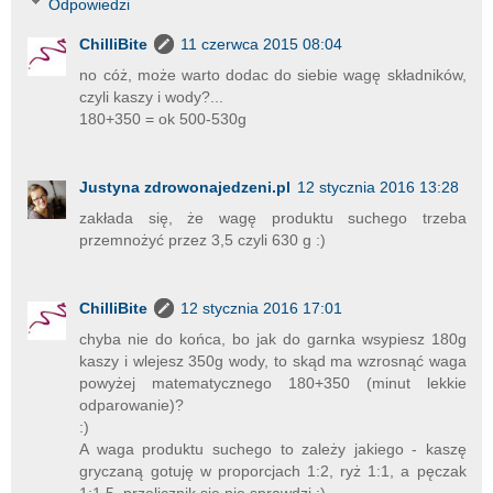
Odpowiedzi
ChilliBite
11 czerwca 2015 08:04
no cóż, może warto dodac do siebie wagę składników,
czyli kaszy i wody?...
180+350 = ok 500-530g
Justyna zdrowonajedzeni.pl
12 stycznia 2016 13:28
zakłada się, że wagę produktu suchego trzeba
przemnożyć przez 3,5 czyli 630 g :)
ChilliBite
12 stycznia 2016 17:01
chyba nie do końca, bo jak do garnka wsypiesz 180g
kaszy i wlejesz 350g wody, to skąd ma wzrosnąć waga
powyżej matematycznego 180+350 (minut lekkie
odparowanie)?
:)
A waga produktu suchego to zależy jakiego - kaszę
gryczaną gotuję w proporcjach 1:2, ryż 1:1, a pęczak
1:1,5, przelicznik się nie sprawdzi :)