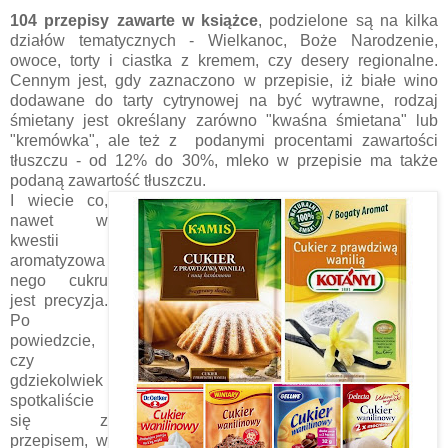
104 przepisy zawarte w książce
, podzielone są na kilka
działów tematycznych - Wielkanoc, Boże Narodzenie,
owoce, torty i ciastka z kremem, czy desery regionalne.
Cennym jest, gdy zaznaczono w przepisie, iż białe wino
dodawane do tarty cytrynowej na być wytrawne, rodzaj
śmietany jest określany zarówno "kwaśna śmietana" lub
"kremówka", ale też z podanymi procentami zawartości
tłuszczu - od 12% do 30%, mleko w przepisie ma także
podaną zawartość tłuszczu.
I wiecie co,
nawet w
kwestii
aromatyzowa
nego cukru
jest precyzja.
Po
powiedzcie,
czy
gdziekolwiek
spotkaliście
się z
przepisem, w