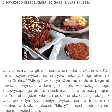
pierwszego przeczytania. To teraz ja Was skuszę…
Cały czas mam w głowie niedawne rozdanie Oscarów 2015.
I rewelacyjne wykonanie na żywo fantastycznego utworu z
filmu "Selma"
"Glory"
, w którym
Common
i
John Legend
porwali i wyrwali widownię z foteli. Posłuchajcie tego
zachwycającego duetu, a jeśli macie chwilę, poszperajcie
na YouTube, gdzie wkrótce powinna ukazać się relacja z
Oscarów z tym wyśmienitym wykonaniem w lepszej niż
ostatnio widziałam jakości. "
Glory"
i niech podniosą się
emocje, posłuchajcie…