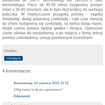
piekarnika do 180°C (termoobieg) lub 190-200°C (bez
termoobiegu). Piecz ok 45-50 minut (oryginalny przepis
mówi o 35-40 minutach, ale to było zbyt krótko), do suchego
patyczka. W międzyczasie przygotuj polewę - zagotuj
śmietankę, dodaj połamaną czekoladę i cały czas mieszaj
do chwili roztopienia się czekolady, na końcu dodaj masło,
dzięki czemu polewa będzie gładka i lśniąca. Upieczone
ciasto odstaw do wystudzenia, a po wyjęciu z formy pokryj
polewą czekoladową i posyp posiekanymi orzeszkami.
ChilliBite
Udostępnij
4 komentarze:
Anonimowy
10 czerwca 2015 22:12
180g kaszy to ile po ugotowaniu?
Odpowiedz