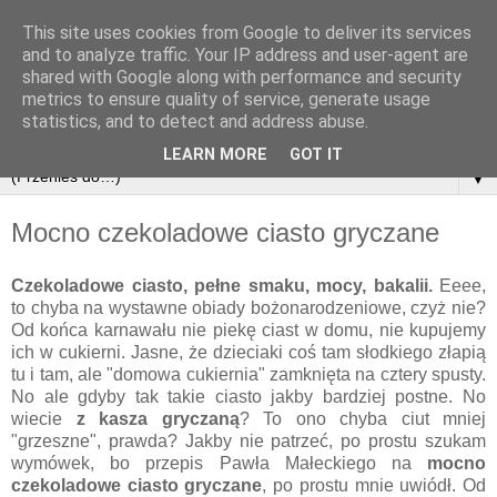
This site uses cookies from Google to deliver its services
and to analyze traffic. Your IP address and user-agent are
shared with Google along with performance and security
metrics to ensure quality of service, generate usage
statistics, and to detect and address abuse.
LEARN MORE
GOT IT
▼
Mocno czekoladowe ciasto gryczane
Czekoladowe ciasto, pełne smaku, mocy, bakalii.
Eeee,
to chyba na wystawne obiady bożonarodzeniowe, czyż nie?
Od końca karnawału nie piekę ciast w domu, nie kupujemy
ich w cukierni. Jasne, że dzieciaki coś tam słodkiego złapią
tu i tam, ale "domowa cukiernia" zamknięta na cztery spusty.
No ale gdyby tak takie ciasto jakby bardziej postne. No
wiecie
z kasza gryczaną
? To ono chyba ciut mniej
"grzeszne", prawda? Jakby nie patrzeć, po prostu szukam
wymówek, bo przepis Pawła Małeckiego na
mocno
czekoladowe ciasto gryczane
, po prostu mnie uwiódł. Od