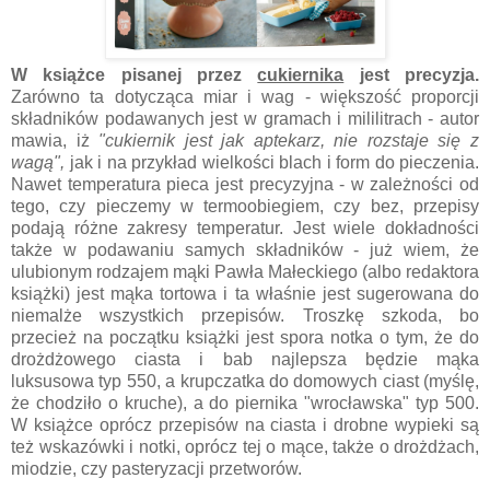
W książce pisanej przez
cukiernika
jest precyzja.
Zarówno ta dotycząca miar i wag - większość proporcji
składników podawanych jest w gramach i mililitrach - autor
mawia, iż
"cukiernik jest jak aptekarz, nie rozstaje się z
wagą",
jak i na przykład wielkości blach i form do pieczenia.
Nawet temperatura pieca jest precyzyjna - w zależności od
tego, czy pieczemy w termoobiegiem, czy bez, przepisy
podają różne zakresy temperatur. Jest wiele dokładności
także w podawaniu samych składników - już wiem, że
ulubionym rodzajem mąki Pawła Małeckiego (albo redaktora
książki) jest mąka tortowa i ta właśnie jest sugerowana do
niemalże wszystkich przepisów. Troszkę szkoda, bo
przecież na początku książki jest spora notka o tym, że do
drożdżowego ciasta i bab najlepsza będzie mąka
luksusowa typ 550, a krupczatka do domowych ciast (myślę,
że chodziło o kruche), a do piernika "wrocławska" typ 500.
W książce oprócz przepisów na ciasta i drobne wypieki są
też wskazówki i notki, oprócz tej o mące, także o drożdżach,
miodzie, czy pasteryzacji przetworów.