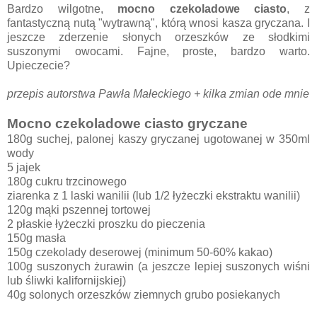
Bardzo wilgotne,
mocno czekoladowe ciasto
, z
fantastyczną nutą "wytrawną", którą wnosi kasza gryczana. I
jeszcze zderzenie słonych orzeszków ze słodkimi
suszonymi owocami. Fajne, proste, bardzo warto.
Upieczecie?
przepis autorstwa Pawła Małeckiego + kilka zmian ode mnie
Mocno czekoladowe ciasto gryczane
180g suchej, palonej kaszy gryczanej ugotowanej w 350ml
wody
5 jajek
180g cukru trzcinowego
ziarenka z 1 laski wanilii (lub 1/2 łyżeczki ekstraktu wanilii)
120g mąki pszennej tortowej
2 płaskie łyżeczki proszku do pieczenia
150g masła
150g czekolady deserowej (minimum 50-60% kakao)
100g suszonych żurawin (a jeszcze lepiej suszonych wiśni
lub śliwki kalifornijskiej)
40g solonych orzeszków ziemnych grubo posiekanych