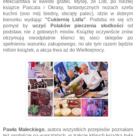
efekciarstwa w kwestii grafiki. Myślę, że Lidl, po niezłej
książce Pascala i Okrasy, fantastycznych nożach szefa
kuchni (ooo mój biedny, obcięty palec), idzie w dobrym
kierunku wydając
"Cukiernię Lidla"
. Podoba mi się ich
pomysł by
uczyć Polaków pieczenia słodkości
od
podstaw, nie z gotowych mixów. Książkę oczywiście znów
otrzymują nieodpłatnie klienci tej sieci sklepów po
spełnieniu warunku zakupowego, no ale tym razem będzie
milion książek, a akcja trwa aż do Wielkiejnocy.
Pawła Małeckiego
, autora wszystkich przepisów poznałam
też osobiście na warsztatach, w trakcie których książka była