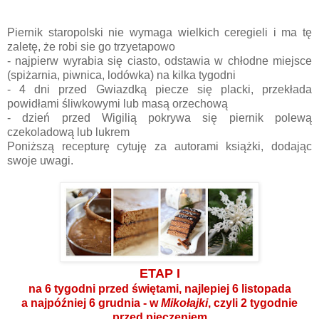
Piernik staropolski nie wymaga wielkich ceregieli i ma tę
zaletę, że robi sie go trzyetapowo
- najpierw wyrabia się ciasto, odstawia w chłodne miejsce
(spiżarnia, piwnica, lodówka) na kilka tygodni
- 4 dni przed Gwiazdką piecze się placki, przekłada
powidłami śliwkowymi lub masą orzechową
- dzień przed Wigilią pokrywa się piernik polewą
czekoladową lub lukrem
Poniższą recepturę cytuję za autorami książki, dodając
swoje uwagi.
ETAP I
na 6 tygodni przed świętami, najlepiej 6 listopada
a najpóźniej 6 grudnia - w
Mikołajki
, czyli 2 tygodnie
przed pieczeniem