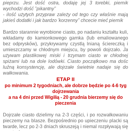
pieprzu. Jest dość ostra, dodaję jej 3 torebki, piernik
wychodzi dość "pikantny"
- ilość użytych przypraw zależy od tego czy właśnie mają
jakieś dodatki i jak bardzo 'korzenny" chcecie mieć piernik
Bardzo starannie wyrobione ciasto, po nadaniu kształtu kuli,
wkładamy do kamionkowego garnka (lub emaliowanego
bez odprysków), przykrywamy czystlą lnianą ściereczką i
umieszczamy w chłodnym miejscu, by powoli dojrzało.
Ja
używam plastikowej miski i trzymam ciasto w chłodnej
spiżarni lub na dole lodówki. Ciasto początkowo ma dośc
luźną konsystencję, ale dojrzałe świetnie nadaje się do
wałkowania.
ETAP II
po minimum 2 tygodniach, ale dobrze będzie po 4-6 tyg
dojrzewania
a na 4 dni przed Wigilią - 20 grudnia bierzemy się do
pieczenia
Dojrzałe ciasto dzielimy na 2-3 części, i po rozwałkowaniu
pieczemy na blasze. Bezpośrednio po upieczeniu placki są
twarde, lecz po 2-3 dniach skruszeją i niemal rozpływają się