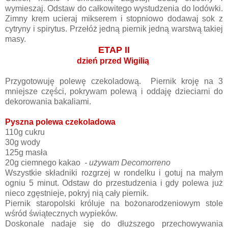
wymieszaj. Odstaw do całkowitego wystudzenia do lodówki.
Zimny krem ucieraj mikserem i stopniowo dodawaj sok z
cytryny i spirytus. Przełóż jedną piernik jedną warstwą takiej
masy.
ETAP II
dzień przed Wigilią
Przygotowuję polewę czekoladową. Piernik kroję na 3
mniejsze części, pokrywam polewą i oddaję dzieciarni do
dekorowania bakaliami.
Pyszna polewa czekoladowa
110g cukru
30g wody
125g masła
20g ciemnego kakao
- używam Decomorreno
Wszystkie składniki rozgrzej w rondelku i gotuj na małym
ogniu 5 minut. Odstaw do przestudzenia i gdy polewa już
nieco zgęstnieje, pokryj nią cały piernik.
Piernik staropolski króluje na bożonarodzeniowym stole
wśród świątecznych wypieków.
Doskonale nadaje się do dłuższego przechowywania