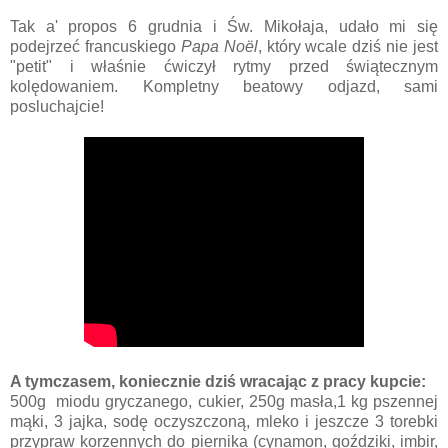
Tak a' propos 6 grudnia i Św. Mikołaja, udało mi się
podejrzeć francuskiego
Papa Noël
,
który wcale dziś nie jest
"petit" i właśnie ćwiczył rytmy przed świątecznym
kolędowaniem. Kompletny beatowy odjazd, sami
posluchajcie!
A tymczasem, koniecznie dziś wracając z pracy kupcie:
500g miodu gryczanego, cukier, 250g masła,1 kg pszennej
mąki, 3 jajka, sodę oczyszczoną, mleko i jeszcze 3 torebki
przypraw korzennych do piernika (cynamon, goździki, imbir,