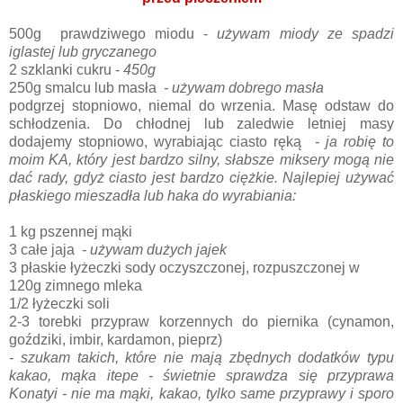
500g prawdziwego miodu -
używam miody ze spadzi
iglastej lub gryczanego
2 szklanki cukru -
450g
250g smalcu lub masła
- używam dobrego masła
podgrzej stopniowo, niemal do wrzenia. Masę odstaw do
schłodzenia. Do chłodnej lub zaledwie letniej masy
dodajemy stopniowo, wyrabiając ciasto ręką
- ja robię to
moim KA, który jest bardzo silny, słabsze miksery mogą nie
dać rady, gdyż ciasto jest bardzo ciężkie. Najlepiej używać
płaskiego mieszadła lub haka do wyrabiania:
1 kg pszennej mąki
3 całe jaja
- używam dużych jajek
3 płaskie łyżeczki sody oczyszczonej, rozpuszczonej w
120g zimnego mleka
1/2 łyżeczki soli
2-3 torebki przypraw korzennych do piernika (cynamon,
goździki, imbir, kardamon, pieprz)
- szukam takich, które nie mają zbędnych dodatków typu
kakao, mąka itepe - świetnie sprawdza się przyprawa
Konatyi - nie ma mąki, kakao, tylko same przyprawy i sporo