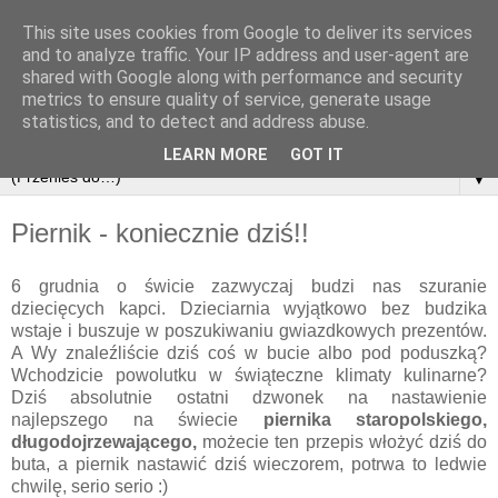
This site uses cookies from Google to deliver its services
and to analyze traffic. Your IP address and user-agent are
shared with Google along with performance and security
metrics to ensure quality of service, generate usage
statistics, and to detect and address abuse.
LEARN MORE
GOT IT
▼
Piernik - koniecznie dziś!!
6 grudnia o świcie zazwyczaj budzi nas szuranie
dziecięcych kapci. Dzieciarnia wyjątkowo bez budzika
wstaje i buszuje w poszukiwaniu gwiazdkowych prezentów.
A Wy znaleźliście dziś coś w bucie albo pod poduszką?
Wchodzicie powolutku w świąteczne klimaty kulinarne?
Dziś absolutnie ostatni dzwonek na nastawienie
najlepszego na świecie
piernika staropolskiego,
długodojrzewającego,
możecie ten przepis włożyć dziś do
buta, a piernik nastawić dziś wieczorem, potrwa to ledwie
chwilę, serio serio :)