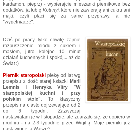
kardamon, pieprz) - wybierajcie mieszanki piernikowe bez
dodatków, ja lubię
Kotanyi,
które nie zawierają ani cukru ani
mąki, czyli płaci się za same przyprawy, a nie
"wypełniacze".
Dziś po pracy tylko chwilę zajmie
rozpuszczenie miodu z cukrem i
masłem, jutro kolejne 10 minut
działań kuchennych i spokój... aż do
Świąt :)
Piernik staropolski
piekę od lat wg
przepisu z dość starej książki
Marii
Lemnis i Henryka Vitry "W
staropolskiej kuchni i przy
polskim stole"
. To klasyczny
przepis na ciasto dojrzewające od 2
do 6 tygodni. Zazwyczaj
nastawiałam je w listopadzie, ale zdarzało się, że dopiero w
grudniu - na 2-3 tygodnie przed Wigilią. Moje pierniki już
nastawione, a Wasze?