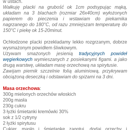
w ustach.
Wałkuję placki na grubość ok 1cm podsypując mąką,
układam na 3 blachach
(rozmiar 26x40cm)
wyłożonych
papierem do pieczenia i wstawiam do piekarnika
nagrzanego do 180°C, od razu zmniejszam temperaturę do
150°C i piekę ok 15-20minut.
Ochłodzone placki przekładamy lekko rozgrzanym, dobrze
wysmażonym powidłem śliwkowym.
Używam smażonych jesienią
tradycyjnych powideł
węgierkowych
wymieszanych z posiekanymi figami. a jako
drugą warstwę, układam masę orzechową na spirytusie.
Zawijam piernik szczelnie folią aluminiową, przykrywam
obciążoną deseczką i odstawiam do spiżarni na 3 dni.
Masa orzechowa
:
300g mielonych orzechów włoskich
200g masła
230g cukru
3 łyżki śmietanki kremówki 30%
sok z 1/2 cytryny
2 łyżki spirytusu
Cukier, masło i śmietankę zagotuj, dodaj orzechy i