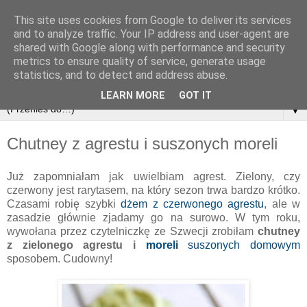
This site uses cookies from Google to deliver its services
and to analyze traffic. Your IP address and user-agent are
shared with Google along with performance and security
metrics to ensure quality of service, generate usage
statistics, and to detect and address abuse.
LEARN MORE
GOT IT
▼
Chutney z agrestu i suszonych moreli
Już zapomniałam jak uwielbiam agrest. Zielony, czy
czerwony jest rarytasem, na który sezon trwa bardzo krótko.
Czasami robię szybki
dżem z czerwonego agrestu
, ale w
zasadzie głównie zjadamy go na surowo. W tym roku,
wywołana przez czytelniczkę ze Szwecji zrobiłam
chutney
z zielonego agrestu i
moreli
suszonych domowym
sposobem. Cudowny!