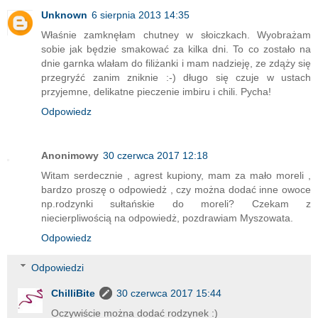
Unknown
6 sierpnia 2013 14:35
Właśnie zamknęłam chutney w słoiczkach. Wyobrażam
sobie jak będzie smakować za kilka dni. To co zostało na
dnie garnka wlałam do filiżanki i mam nadzieję, ze zdąży się
przegryźć zanim zniknie :-) długo się czuje w ustach
przyjemne, delikatne pieczenie imbiru i chili. Pycha!
Odpowiedz
Anonimowy
30 czerwca 2017 12:18
Witam serdecznie , agrest kupiony, mam za mało moreli ,
bardzo proszę o odpowiedż , czy można dodać inne owoce
np.rodzynki sułtańskie do moreli? Czekam z
niecierpliwością na odpowiedż, pozdrawiam Myszowata.
Odpowiedz
Odpowiedzi
ChilliBite
30 czerwca 2017 15:44
Oczywiście można dodać rodzynek :)