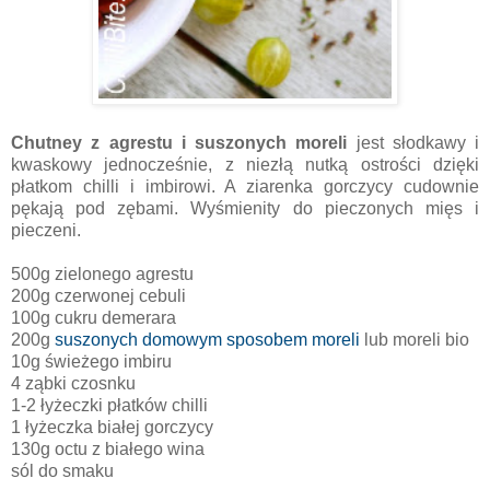
Chutney z agrestu i suszonych moreli
jest słodkawy i
kwaskowy jednocześnie, z niezłą nutką ostrości dzięki
płatkom chilli i imbirowi. A ziarenka gorczycy cudownie
pękają pod zębami. Wyśmienity do pieczonych mięs i
pieczeni.
500g zielonego agrestu
200g czerwonej cebuli
100g cukru demerara
200g
suszonych domowym sposobem moreli
lub moreli bio
10g świeżego imbiru
4 ząbki czosnku
1-2 łyżeczki płatków chilli
1 łyżeczka białej gorczycy
130g octu z białego wina
sól do smaku