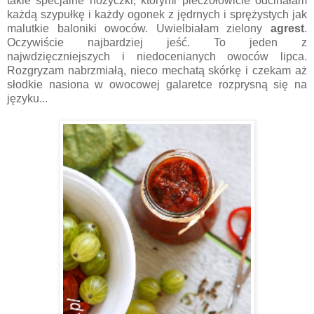
takie specjalne nożyczki, którymi pieczołowicie odcinałam
każdą szypułkę i każdy ogonek z jędrnych i sprężystych jak
malutkie baloniki owoców. Uwielbiałam zielony
agrest
.
Oczywiście najbardziej jeść. To jeden z
najwdzięczniejszych i niedocenianych owoców lipca.
Rozgryzam nabrzmiałą, nieco mechatą skórkę i czekam aż
słodkie nasiona w owocowej galaretce rozprysną się na
języku...