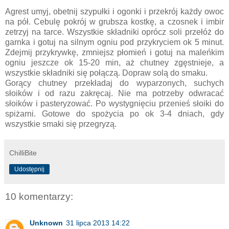
Agrest umyj, obetnij szypułki i ogonki i przekrój każdy owoc
na pół. Cebulę pokrój w grubsza kostkę, a czosnek i imbir
zetrzyj na tarce. Wszystkie składniki oprócz soli przełóż do
garnka i gotuj na silnym ogniu pod przykryciem ok 5 minut.
Zdejmij przykrywkę, zmniejsz płomień i gotuj na maleńkim
ogniu jeszcze ok 15-20 min, aż chutney zgęstnieje, a
wszystkie składniki się połączą. Dopraw solą do smaku.
Gorący chutney przekładaj do wyparzonych, suchych
słoików i od razu zakręcaj. Nie ma potrzeby odwracać
słoików i pasteryzować. Po wystygnięciu przenieś słoiki do
spiżarni. Gotowe do spożycia po ok 3-4 dniach, gdy
wszystkie smaki się przegryzą.
ChilliBite
Udostępnij
10 komentarzy:
Unknown
31 lipca 2013 14:22