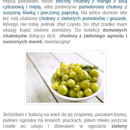
mięsa pasowało. Może
złocisty chutney z mango z solą
cytrusową i miętą
, albo podwójnie
pomidorowy chutney z
suszoną śliwką i pieczoną papryką
. Na półce dumnie stoi
też mój ulubiony
chutney z zielonych pomidorów i gruszek
,
którego nie robię jednak zbyt często, bo zbyt rzadko mam
okazję kupić zielone pomidory. Do kolekcji
domowych
chatneyów
dołączy dziś
chutney z zielonego agrestu i
suszonych moreli
, rewelacyjny!
Jeździłam z babcią na wieś do jej znajomej, pasałam krowy,
paliłam ogniska na krowich plackach, piłam mleko jeszcze
ciepłe po udoju i zbierałam w ogrodzie
zielony