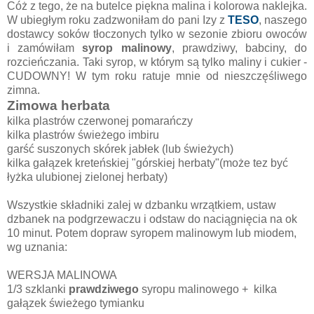
Cóż z tego, że na butelce piękna malina i kolorowa naklejka.
W ubiegłym roku zadzwoniłam do pani Izy z
TESO
, naszego
dostawcy soków tłoczonych tylko w sezonie zbioru owoców
i zamówiłam
syrop malinowy
, prawdziwy, babciny, do
rozcieńczania. Taki syrop, w którym są tylko maliny i cukier -
CUDOWNY! W tym roku ratuje mnie od nieszczęśliwego
zimna.
Zimowa herbata
kilka plastrów czerwonej pomarańczy
kilka plastrów świeżego imbiru
garść suszonych skórek jabłek (lub świeżych)
kilka gałązek kreteńskiej "górskiej herbaty"(może tez być
łyżka ulubionej zielonej herbaty)
Wszystkie składniki zalej w dzbanku wrzątkiem, ustaw
dzbanek na podgrzewaczu i odstaw do naciągnięcia na ok
10 minut. Potem dopraw syropem malinowym lub miodem,
wg uznania:
WERSJA MALINOWA
1/3 szklanki
prawdziwego
syropu malinowego + kilka
gałązek świeżego tymianku