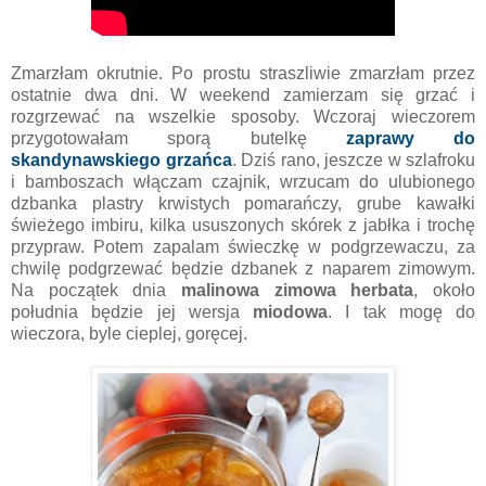
Zmarzłam okrutnie. Po prostu straszliwie zmarzłam przez
ostatnie dwa dni. W weekend zamierzam się grzać i
rozgrzewać na wszelkie sposoby. Wczoraj wieczorem
przygotowałam sporą butelkę
zaprawy do
skandynawskiego grzańca
. Dziś rano, jeszcze w szlafroku
i bamboszach włączam czajnik, wrzucam do ulubionego
dzbanka plastry krwistych pomarańczy, grube kawałki
świeżego imbiru, kilka ususzonych skórek z jabłka i trochę
przypraw. Potem zapalam świeczkę w podgrzewaczu, za
chwilę podgrzewać będzie dzbanek z naparem zimowym.
Na początek dnia
malinowa zimowa herbata
, około
południa będzie jej wersja
miodowa
. I tak mogę do
wieczora, byle cieplej, goręcej.