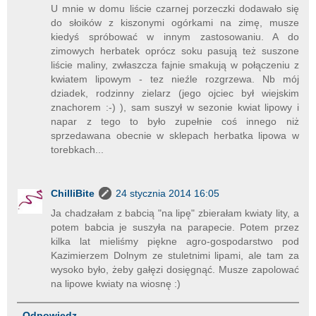
U mnie w domu liście czarnej porzeczki dodawało się
do słoików z kiszonymi ogórkami na zimę, musze
kiedyś spróbować w innym zastosowaniu. A do
zimowych herbatek oprócz soku pasują też suszone
liście maliny, zwłaszcza fajnie smakują w połączeniu z
kwiatem lipowym - tez nieźle rozgrzewa. Nb mój
dziadek, rodzinny zielarz (jego ojciec był wiejskim
znachorem :-) ), sam suszył w sezonie kwiat lipowy i
napar z tego to było zupełnie coś innego niż
sprzedawana obecnie w sklepach herbatka lipowa w
torebkach...
ChilliBite
24 stycznia 2014 16:05
Ja chadzałam z babcią "na lipę" zbierałam kwiaty lity, a
potem babcia je suszyła na parapecie. Potem przez
kilka lat mieliśmy piękne agro-gospodarstwo pod
Kazimierzem Dolnym ze stuletnimi lipami, ale tam za
wysoko było, żeby gałęzi dosięgnąć. Musze zapolować
na lipowe kwiaty na wiosnę :)
Odpowiedz