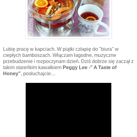
Lubię pracę w kapciach. W piątki człapię do "biura" w
ciepłych bamboszach. Włączam łagodne, muzyczne
przebudzenie i rozpoczynam dzień. Dziś dobrze się zaczął z
takim stareńkim kawałkiem
Peggy Lee -" A Taste of
Honey"
, posłuchajcie…