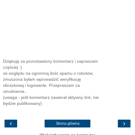
Dziękuję za pozostawiony komentarz i zapraszam
częściej :)
ze względu na ogromną ilość spamu z robotów,
zmuszona byłam wprowadzić weryfikację
obrazkową i logowanie. Przepraszam za
utrudnienia...
(uwaga - jeśli komentarz zawierał aktywny link, nie
będzie publikowany)
‹
›
Strona główna
Wyświetl wersję na komputer