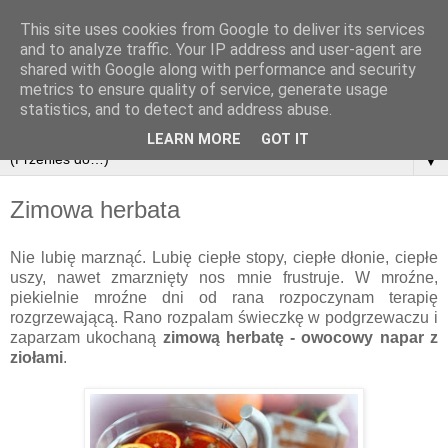
This site uses cookies from Google to deliver its services
and to analyze traffic. Your IP address and user-agent are
shared with Google along with performance and security
metrics to ensure quality of service, generate usage
statistics, and to detect and address abuse.
LEARN MORE
GOT IT
▼
Zimowa herbata
Nie lubię marznąć. Lubię ciepłe stopy, ciepłe dłonie, ciepłe
uszy, nawet zmarznięty nos mnie frustruje. W mroźne,
piekielnie mroźne dni od rana rozpoczynam terapię
rozgrzewającą. Rano rozpalam świeczkę w podgrzewaczu i
zaparzam ukochaną
zimową herbatę - owocowy napar z
ziołami
.