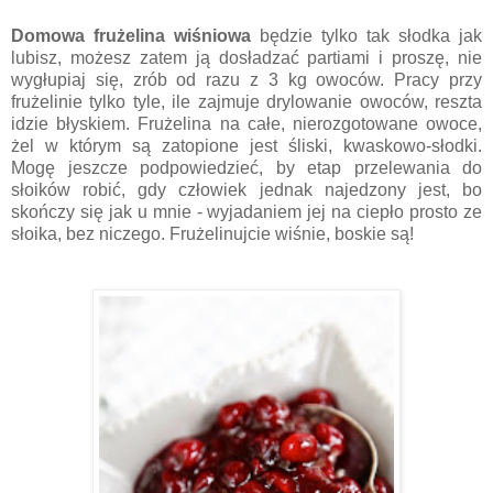
Domowa frużelina wiśniowa
będzie tylko tak słodka jak
lubisz, możesz zatem ją dosładzać partiami i proszę, nie
wygłupiaj się, zrób od razu z 3 kg owoców. Pracy przy
frużelinie tylko tyle, ile zajmuje drylowanie owoców, reszta
idzie błyskiem. Frużelina na całe, nierozgotowane owoce,
żel w którym są zatopione jest śliski, kwaskowo-słodki.
Mogę jeszcze podpowiedzieć, by etap przelewania do
słoików robić, gdy człowiek jednak najedzony jest, bo
skończy się jak u mnie - wyjadaniem jej na ciepło prosto ze
słoika, bez niczego. Frużelinujcie wiśnie, boskie są!