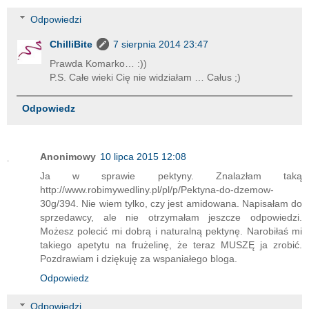
Odpowiedzi
ChilliBite
7 sierpnia 2014 23:47
Prawda Komarko… :))
P.S. Całe wieki Cię nie widziałam … Całus ;)
Odpowiedz
Anonimowy
10 lipca 2015 12:08
Ja w sprawie pektyny. Znalazłam taką
http://www.robimywedliny.pl/pl/p/Pektyna-do-dzemow-
30g/394. Nie wiem tylko, czy jest amidowana. Napisałam do
sprzedawcy, ale nie otrzymałam jeszcze odpowiedzi.
Możesz polecić mi dobrą i naturalną pektynę. Narobiłaś mi
takiego apetytu na frużelinę, że teraz MUSZĘ ja zrobić.
Pozdrawiam i dziękuję za wspaniałego bloga.
Odpowiedz
Odpowiedzi