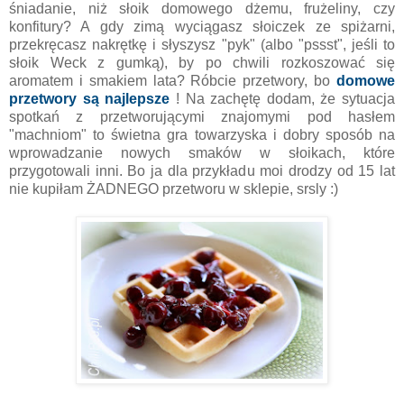
śniadanie, niż słoik domowego dżemu, frużeliny, czy
konfitury? A gdy zimą wyciągasz słoiczek ze spiżarni,
przekręcasz nakrętkę i słyszysz "pyk" (albo "pssst", jeśli to
słoik Weck z gumką), by po chwili rozkoszować się
aromatem i smakiem lata? Róbcie przetwory, bo
domowe
przetwory są najlepsze
! Na zachętę dodam, że sytuacja
spotkań z przetworującymi znajomymi pod hasłem
"machniom" to świetna gra towarzyska i dobry sposób na
wprowadzanie nowych smaków w słoikach, które
przygotowali inni. Bo ja dla przykładu moi drodzy od 15 lat
nie kupiłam ŻADNEGO przetworu w sklepie, srsly :)