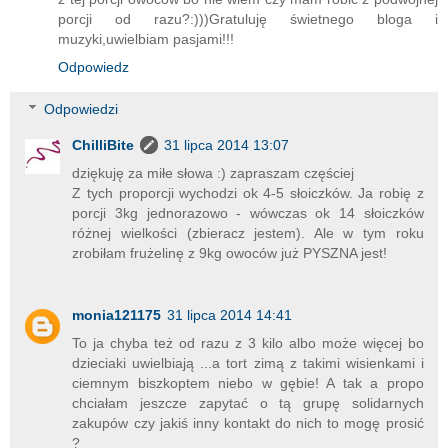
porcji od razu?:)))Gratuluję świetnego bloga i
muzyki,uwielbiam pasjami!!!
Odpowiedz
Odpowiedzi
ChilliBite
31 lipca 2014 13:07
dziękuję za miłe słowa :) zapraszam częściej
Z tych proporcji wychodzi ok 4-5 słoiczków. Ja robię z
porcji 3kg jednorazowo - wówczas ok 14 słoiczków
różnej wielkości (zbieracz jestem). Ale w tym roku
zrobiłam frużelinę z 9kg owoców już PYSZNA jest!
monia121175
31 lipca 2014 14:41
To ja chyba też od razu z 3 kilo albo może więcej bo
dzieciaki uwielbiają ...a tort zimą z takimi wisienkami i
ciemnym biszkoptem niebo w gębie! A tak a propo
chciałam jeszcze zapytać o tą grupę solidarnych
zakupów czy jakiś inny kontakt do nich to mogę prosić
?