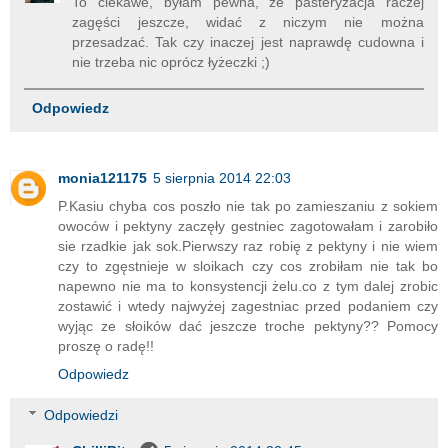
To ciekawe, byłam pewna, że pasteryzacja raczej
zagęści jeszcze, widać z niczym nie można
przesadzać. Tak czy inaczej jest naprawdę cudowna i
nie trzeba nic oprócz łyżeczki ;)
Odpowiedz
monia121175
5 sierpnia 2014 22:03
P.Kasiu chyba cos poszło nie tak po zamieszaniu z sokiem
owoców i pektyny zaczęły gestniec zagotowałam i zarobiło
sie rzadkie jak sok.Pierwszy raz robię z pektyny i nie wiem
czy to zgęstnieje w sloikach czy cos zrobiłam nie tak bo
napewno nie ma to konsystencji żelu.co z tym dalej zrobic
zostawić i wtedy najwyżej zagestniac przed podaniem czy
wyjąc ze słoików dać jeszcze troche pektyny?? Pomocy
proszę o radę!!
Odpowiedz
Odpowiedzi