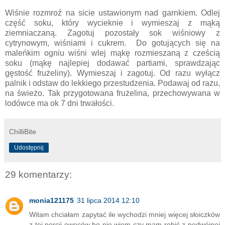
Wiśnie rozmroź na sicie ustawionym nad garnkiem. Odlej
część soku, który wycieknie i wymieszaj z mąką
ziemniaczaną. Zagotuj pozostały sok wiśniowy z
cytrynowym, wiśniami i cukrem. Do gotujących się na
maleńkim ogniu wiśni wlej mąkę rozmieszaną z cześcią
soku (mąkę najlepiej dodawać partiami, sprawdzając
gęstość frużeliny). Wymieszaj i zagotuj. Od razu wyłącz
palnik i odstaw do lekkiego przestudzenia. Podawaj od razu,
na świeżo. Tak przygotowana frużelina, przechowywana w
lodówce ma ok 7 dni trwałości.
ChilliBite
Udostępnij
29 komentarzy:
monia121175
31 lipca 2014 12:10
Witam chciałam zapytać ile wychodzi mniej więcej słoiczków
z tej porcji owoców bo nie wiem czy mam robić z podwójnej