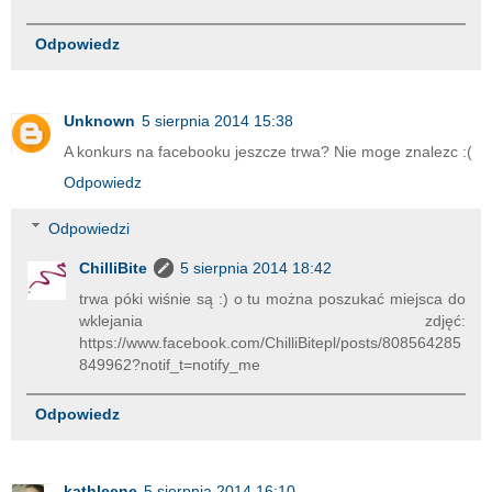
Odpowiedz
Unknown
5 sierpnia 2014 15:38
A konkurs na facebooku jeszcze trwa? Nie moge znalezc :(
Odpowiedz
Odpowiedzi
ChilliBite
5 sierpnia 2014 18:42
trwa póki wiśnie są :) o tu można poszukać miejsca do
wklejania zdjęć:
https://www.facebook.com/ChilliBitepl/posts/808564285
849962?notif_t=notify_me
Odpowiedz
kathleene
5 sierpnia 2014 16:10