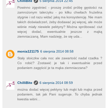
ChilliBite
5 sierpnia 2014 22:45
Powinno zgęstnieć - proszę zrobić próbę gęstości na
zamrożonym talerzyku - po kilku chwilach frużelina
stygnie i od razu widać jaką ma konsystencję. Nie mam
takich doświadczeń, żeby dodawać jej więcej, ale może
wiśnie miały niewiele pektyny? Można spróbować ciut
więcej dodać, ewentualnie jeszcze z mąką
ziemniaczaną. Mam nadzieję, że się uda...
monia121175
6 sierpnia 2014 08:58
Stały sloiczkw cała noc ale zawartość nadal rzadka ?
Co robić? Zostawić je tak i ewentualnie przed
podaniem zagęścić je ta mąka ziemniaczana?
ChilliBite
6 sierpnia 2014 08:59
można dodać więcej pektyny lub mąki lub mąka przed
podaniem, tak jak Pani sugeruje. To chyba jednak
kwestia wiśni…