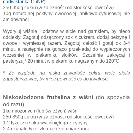
nadwiślanka ChNP
)
250-350g cukru (w zależności od słodkości owoców)
10g naturalnej pektyny owocowej jabłkowo-cytrusowej nie
amidowanej
Wydryluj wiśnie i odstaw w sicie nad garnkiem, by nieco
odciekły. Zagotuj odsączony sok z cukrem, dodaj pektynę i
owoce i wymieszaj razem. Zagotuj całość i gotuj ok 3-4
minut, a następnie na gorąco przekładaj do wypieczonych
wcześniej w piekarniku słoików. Szczelnie zakręcaj i
pasteryzuj* 20 minut w piekarniku nagrzanym do 120°C.
*
Ze względu na niską zawartość cukru, wolę słoiki
zapasteryzować, by mieć pewność co do trwałości
Niskosłodzona frużelina z wiśni
(do spożycia
od razu)
1kg mrożonych (lub świeżych) wiśni
250-350g cukru (w zależności od słodkości owoców)
1-2 łyżeczki soku wyciśniętego z cytryny
2-4 czubate łyżeczki mąki ziemniaczanej