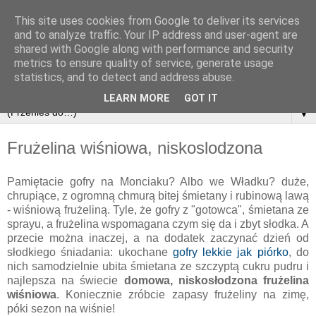
This site uses cookies from Google to deliver its services
and to analyze traffic. Your IP address and user-agent are
shared with Google along with performance and security
metrics to ensure quality of service, generate usage
statistics, and to detect and address abuse.
LEARN MORE
GOT IT
▼
Frużelina wiśniowa, niskoslodzona
Pamiętacie gofry na Monciaku? Albo we Władku? duże,
chrupiące, z ogromną chmurą bitej śmietany i rubinową lawą
- wiśniową frużeliną. Tyle, że gofry z "gotowca", śmietana ze
sprayu, a frużelina wspomagana czym się da i zbyt słodka. A
przecie można inaczej, a na dodatek zaczynać dzień od
słodkiego śniadania: ukochane
gofry lekkie jak piórko
, do
nich samodzielnie ubita śmietana ze szczyptą cukru pudru i
najlepsza na świecie
domowa, niskosłodzona frużelina
wiśniowa
. Koniecznie zróbcie zapasy frużeliny na zimę,
póki sezon na wiśnie!