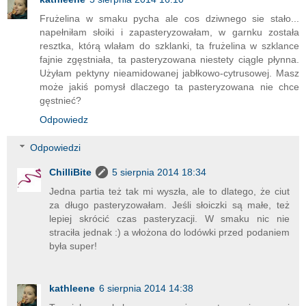
Frużelina w smaku pycha ale cos dziwnego sie stało...
napełniłam słoiki i zapasteryzowałam, w garnku została
resztka, którą wlałam do szklanki, ta frużelina w szklance
fajnie zgęstniała, ta pasteryzowana niestety ciągle płynna.
Użyłam pektyny nieamidowanej jabłkowo-cytrusowej. Masz
może jakiś pomysł dlaczego ta pasteryzowana nie chce
gęstnieć?
Odpowiedz
Odpowiedzi
ChilliBite
5 sierpnia 2014 18:34
Jedna partia też tak mi wyszła, ale to dlatego, że ciut
za długo pasteryzowałam. Jeśli słoiczki są małe, też
lepiej skrócić czas pasteryzacji. W smaku nic nie
straciła jednak :) a włożona do lodówki przed podaniem
była super!
kathleene
6 sierpnia 2014 14:38