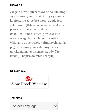
UWAGA !
Zdjęcia i treści prezentowane na tym blogu
są własnością autora. Wykorzystywanie i
kopiowanie zdjęć bez mojej zgody jest
zabronione (Ustawa o prawie autorskim i
prawach pokrewnych z dnia
04.02.1994r.Dz.U.Nr 24, poz. 83). Nie
wyrażam zgody na ich kopiowanie i
wklejanie do serwisów kulinarnych, na fan-
page z inspiracjami kulinarnymi bez
uzyskania mojej pisemnej zgody. Nie
kradnij - napisz do mnie
i zapytaj.
Działam w...
Translate