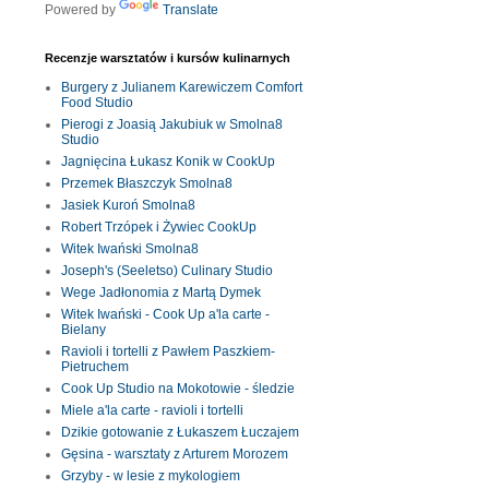
Powered by
Translate
Recenzje warsztatów i kursów kulinarnych
Burgery z Julianem Karewiczem Comfort
Food Studio
Pierogi z Joasią Jakubiuk w Smolna8
Studio
Jagnięcina Łukasz Konik w CookUp
Przemek Błaszczyk Smolna8
Jasiek Kuroń Smolna8
Robert Trzópek i Żywiec CookUp
Witek Iwański Smolna8
Joseph's (Seeletso) Culinary Studio
Wege Jadłonomia z Martą Dymek
Witek Iwański - Cook Up a'la carte -
Bielany
Ravioli i tortelli z Pawłem Paszkiem-
Pietruchem
Cook Up Studio na Mokotowie - śledzie
Miele a'la carte - ravioli i tortelli
Dzikie gotowanie z Łukaszem Łuczajem
Gęsina - warsztaty z Arturem Morozem
Grzyby - w lesie z mykologiem