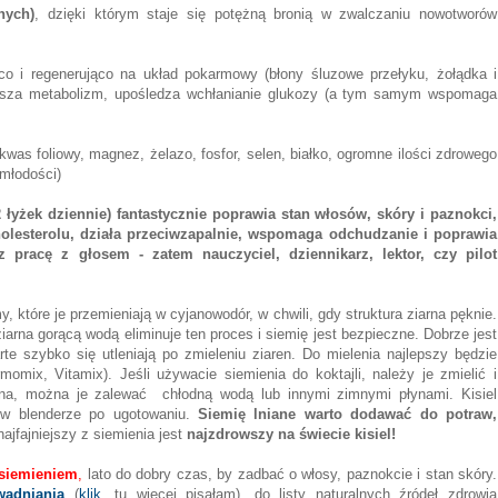
nych)
, dzięki którym staje się potężną bronią w zwalczaniu nowotworów
ąco i regenerująco na układ pokarmowy (błony śluzowe przełyku, żołądka i
spiesza metabolizm, upośledza wchłanianie glukozy (a tym samym wspomaga
was foliowy, magnez, żelazo, fosfor, selen, białko, ogromne ilości zdrowego
 młodości)
łyżek dziennie) fantastycznie poprawia stan włosów, skóry i paznokci,
holesterolu, działa przeciwzapalnie, wspomaga odchudzanie i poprawia
pracę z głosem - zatem nauczyciel, dziennikarz, lektor, czy pilot
, które je przemieniają w cyjanowodór, w chwili, gdy struktura ziarna pęknie.
arna gorącą wodą eliminuje ten proces i siemię jest bezpieczne. Dobrze jest
e szybko się utleniają po zmieleniu ziaren. Do mielenia najlepszy będzie
mix, Vitamix). Jeśli używacie siemienia do koktajli, należy je zmielić i
rna, można je zalewać chłodną wodą lub innymi zimnymi płynami. Kisiel
ę w blenderze po ugotowaniu.
Siemię lniane warto dodawać do potraw,
najfajniejszy z siemienia jest
najzdrowszy na świecie kisiel!
 siemieniem
,
lato do dobry czas, by zadbać o włosy, paznokcie i stan skóry.
wadniania
(
klik
, tu więcej pisałam), do listy naturalnych źródeł zdrowia