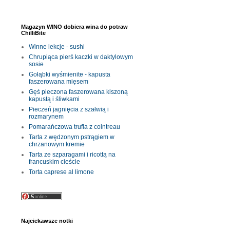
Magazyn WINO dobiera wina do potraw
ChilliBite
Winne lekcje - sushi
Chrupiąca pierś kaczki w daktylowym
sosie
Gołąbki wyśmienite - kapusta
faszerowana mięsem
Gęś pieczona faszerowana kiszoną
kapustą i śliwkami
Pieczeń jagnięcia z szałwią i
rozmarynem
Pomarańczowa trufla z cointreau
Tarta z wędzonym pstrągiem w
chrzanowym kremie
Tarta ze szparagami i ricottą na
francuskim cieście
Torta caprese al limone
Najciekawsze notki