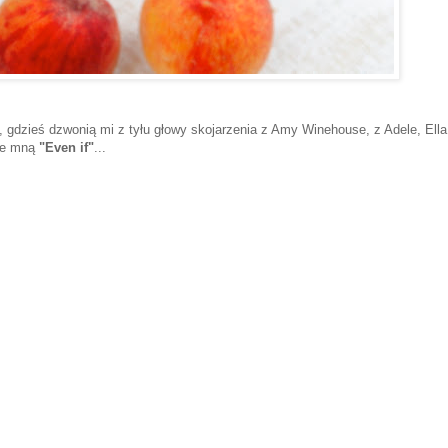
łos, gdzieś dzwonią mi z tyłu głowy skojarzenia z Amy Winehouse, z Adele, Ella
 ze mną
"Even if"
...