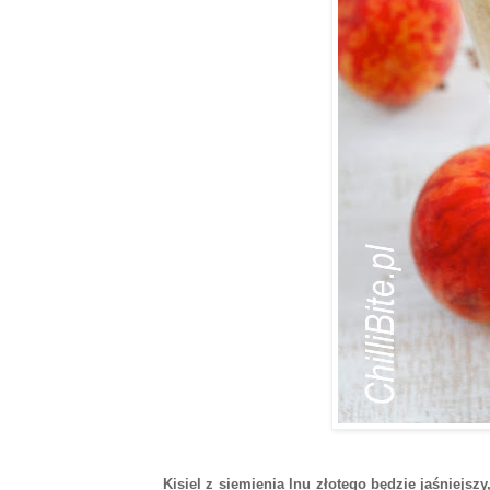
Kisiel z siemienia lnu złotego będzie jaśniejszy