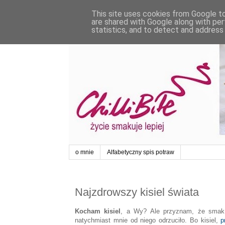
This site uses cookies from Google to 
are shared with Google along with per
statistics, and to detect and address
o mnie
Alfabetyczny spis potraw
Najzdrowszy kisiel świata
Kocham kisiel
, a Wy? Ale przyznam, że smak t
natychmiast mnie od niego odrzuciło. Bo kisiel,
p