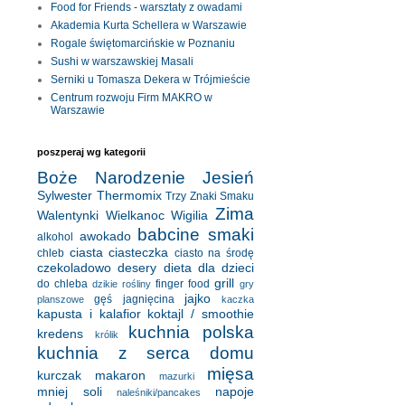
Food for Friends - warsztaty z owadami
Akademia Kurta Schellera w Warszawie
Rogale świętomarcińskie w Poznaniu
Sushi w warszawskiej Masali
Serniki u Tomasza Dekera w Trójmieście
Centrum rozwoju Firm MAKRO w
Warszawie
poszperaj wg kategorii
Boże Narodzenie
Jesień
Sylwester
Thermomix
Trzy Znaki Smaku
Zima
Walentynki
Wielkanoc
Wigilia
babcine smaki
awokado
alkohol
ciasta
ciasteczka
chleb
ciasto na środę
czekoladowo
desery
dieta
dla dzieci
grill
do chleba
finger food
dzikie rośliny
gry
jajko
gęś
jagnięcina
planszowe
kaczka
kapusta i kalafior
koktajl / smoothie
kuchnia polska
kredens
królik
kuchnia z serca domu
mięsa
kurczak
makaron
mazurki
mniej soli
napoje
naleśniki/pancakes