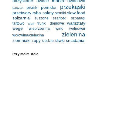
odzyskane
owoce morza
owocowo
przekąski
piknik
pomidor
pasztet
przetwory
ryba
sałaty
slow food
serniki
spiżarnia
suszone
szarlotki
szparagi
warsztaty
tartowo
trunki domowe
teatr
wege
wieprzowina
wino
wolnowar
zielenina
wołowina/cielęcina
ziemniaki
zupy
śliwki
śniadania
śledzie
Przy moim stole