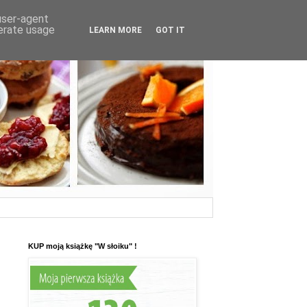
 user-agent
nerate usage
LEARN MORE
GOT IT
KUP moją książkę "W słoiku" !