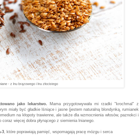
niane - z lnu brązowego i lnu złocistego
towano jako lekarstwo.
Mama przygotowywała mi rzadki "krochmal" z
órym miały być gładkie lśniące i jasne (jestem naturalną blondynką, rumianek
remedium na kłopoty trawienne, ale także dla wzmocnienia włosów, paznokci i
 coraz więcej dobra płynącego z siemienia lnianego.
-3
, które poprawiają pamięć, wspomagają pracę mózgu i serca