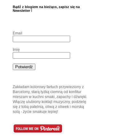
Bądź z blogiem na bieżąco, zapisz się na
Newsletter !
Email
Imię
Zakładam kolorowy fartuch przywieziony z
Barcelony, starą łyżką ciemną od konfitur
mieszam w kuchni smaki, zapachy i dźwięki.
Włączę ulubiony koktajl muzyczny, podzielę
się z tobą patelnią, oliwą z oliwek i morską
solą - życie smakuje lepiej!