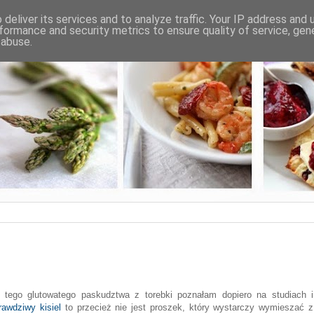
deliver its services and to analyze traffic. Your IP address and
formance and security metrics to ensure quality of service, ge
 abuse.
ego glutowatego paskudztwa z torebki poznałam dopiero na studiach i
rawdziwy kisiel
to przecież nie jest proszek, który wystarczy wymieszać z