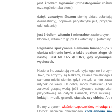
jest źródłem lignanów (fotoestrogenów roślin
(szczególnie raka piersi)
dzięki zawartym śluzom
siemię działa osłaniaj
dwunastnicy), poprawia perystaltykę jelit, przy
odchudzanie)
jest źródłem witamin i minerałów
zawiera cynk, k
błonnika, witamin z grupy B i witaminy E (witaminy
Regularne spożywanie siemienia lnianego (ok 2 
obniża ciśnienie krwi, a także poziom złego c
nastój. Jest NIEZASTĄPIONY, gdy wykonujesz 
wycieczek.
Nasiona lnu zawierają związki cyjanogenne i enzymy
Jako, że enzymy są białkami, zalanie zmielonego zi
samemu mielić siemię, gdyż związki w nim zawart
młynek do kawy lub dobrej mocy malakser (Thermo
zalewać gorącą wodą, jeśli używacie całego zia
przygotowuję na całych ziarnach, które miksuj
koktajli, musli, granoli, ciastek, czy chleba.
Ale 
Bo my z synem
właśnie rozpoczęliśmy
miesiąc z
Oprócz genialnie działającego
codziennego na