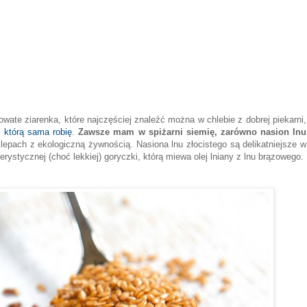
nowate ziarenka, które najczęściej znaleźć można w chlebie z dobrej piekarni,
, którą sama robię
.
Zawsze mam w spiżarni siemię, zarówno nasion lnu
lepach z ekologiczną żywnością. Nasiona lnu złocistego są delikatniejsze w
rystycznej (choć lekkiej) goryczki, którą miewa olej lniany z lnu brązowego.