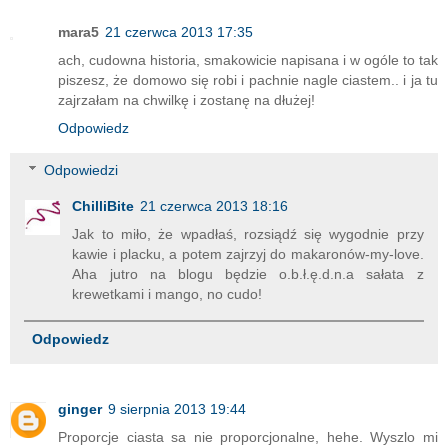
mara5
21 czerwca 2013 17:35
ach, cudowna historia, smakowicie napisana i w ogóle to tak
piszesz, że domowo się robi i pachnie nagle ciastem.. i ja tu
zajrzałam na chwilkę i zostanę na dłużej!
Odpowiedz
Odpowiedzi
ChilliBite
21 czerwca 2013 18:16
Jak to miło, że wpadłaś, rozsiądź się wygodnie przy
kawie i placku, a potem zajrzyj do makaronów-my-love.
Aha jutro na blogu będzie o.b.ł.ę.d.n.a sałata z
krewetkami i mango, no cudo!
Odpowiedz
ginger
9 sierpnia 2013 19:44
Proporcje ciasta sa nie proporcjonalne, hehe. Wyszlo mi