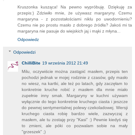
Kruszonka kusząca! Na pewno wypróbuję. Dziękuję za
przepis:) Zdziwiło mnie, że używasz margaryny. Czemu
margaryna - z pozostałościami niklu po uwodornieniu?
Czemu nie po prostu masło z dobrego źródła? Jakoś mi ta
margaryna nie pasuje do wiejskich jaj i mąki z młyna...
Odpowiedz
Odpowiedzi
ChilliBite
19 września 2012 21:49
Milu, oczywiście można zastąpić masłem, przepis ten
pochodzi jednak w mojej rodzinie z czasów, gdy masło
no wiesz, na kartki, ale też po latach, gdy zaczęłam to
konkretnie kruche robić z masłem dla mnie miało
zupełnie inny smak. Margaryny w kuchni używam
wyłącznie do tego konkretnie kruchego ciasta i jeszcze
do pewnej sentymentalnej polewy czekoladowej. Wersji
kruchego ciasta robię bardzo wiele, zazwyczaj z
masłem, ale tu zostaję przy "Kasi" :) Pewnie kiedyś się
to zmieni, ale póki co pozwalam sobie na mały
"grzeszek" ;)