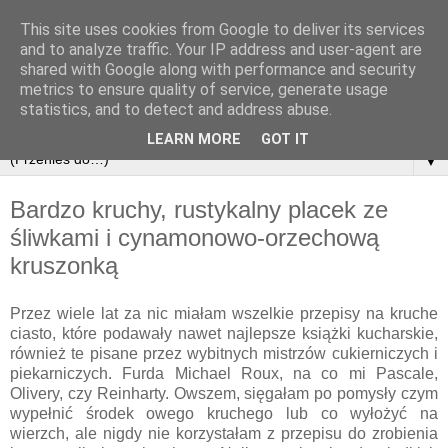
This site uses cookies from Google to deliver its services
and to analyze traffic. Your IP address and user-agent are
shared with Google along with performance and security
metrics to ensure quality of service, generate usage
statistics, and to detect and address abuse.
LEARN MORE
GOT IT
▼
Bardzo kruchy, rustykalny placek ze
śliwkami i cynamonowo-orzechową
kruszonką
Przez wiele lat za nic miałam wszelkie przepisy na kruche
ciasto, które podawały nawet najlepsze książki kucharskie,
również te pisane przez wybitnych mistrzów cukierniczych i
piekarniczych. Furda Michael Roux, na co mi Pascale,
Olivery, czy Reinharty. Owszem, sięgałam po pomysły czym
wypełnić środek owego kruchego lub co wyłożyć na
wierzch, ale nigdy nie korzystałam z przepisu do zrobienia