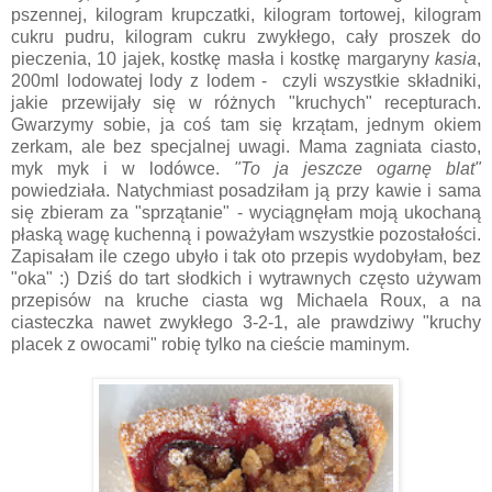
pszennej, kilogram krupczatki, kilogram tortowej, kilogram
cukru pudru, kilogram cukru zwykłego, cały proszek do
pieczenia, 10 jajek, kostkę masła i kostkę margaryny
kasia
,
200ml lodowatej lody z lodem - czyli wszystkie składniki,
jakie przewijały się w różnych "kruchych" recepturach.
Gwarzymy sobie, ja coś tam się krzątam, jednym okiem
zerkam, ale bez specjalnej uwagi. Mama zagniata ciasto,
myk myk i w lodówce.
"To ja jeszcze ogarnę blat"
powiedziała. Natychmiast posadziłam ją przy kawie i sama
się zbieram za "sprzątanie" - wyciągnęłam moją ukochaną
płaską wagę kuchenną i poważyłam wszystkie pozostałości.
Zapisałam ile czego ubyło i tak oto przepis wydobyłam, bez
"oka" :) Dziś do tart słodkich i wytrawnych często używam
przepisów na kruche ciasta wg Michaela Roux, a na
ciasteczka nawet zwykłego 3-2-1, ale prawdziwy "kruchy
placek z owocami" robię tylko na cieście maminym.