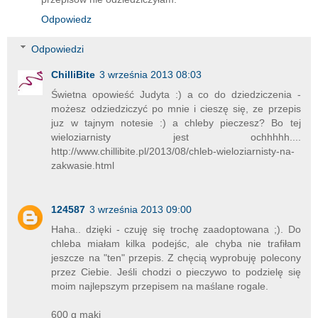
Odpowiedz
Odpowiedzi
ChilliBite
3 września 2013 08:03
Świetna opowieść Judyta :) a co do dziedziczenia -
możesz odziedziczyć po mnie i cieszę się, ze przepis
juz w tajnym notesie :) a chleby pieczesz? Bo tej
wieloziarnisty jest ochhhhh....
http://www.chillibite.pl/2013/08/chleb-wieloziarnisty-na-
zakwasie.html
124587
3 września 2013 09:00
Haha.. dzięki - czuję się trochę zaadoptowana ;). Do
chleba miałam kilka podejśc, ale chyba nie trafiłam
jeszcze na "ten" przepis. Z chęcią wyprobuję polecony
przez Ciebie. Jeśli chodzi o pieczywo to podzielę się
moim najlepszym przepisem na maślane rogale.
600 g mąki