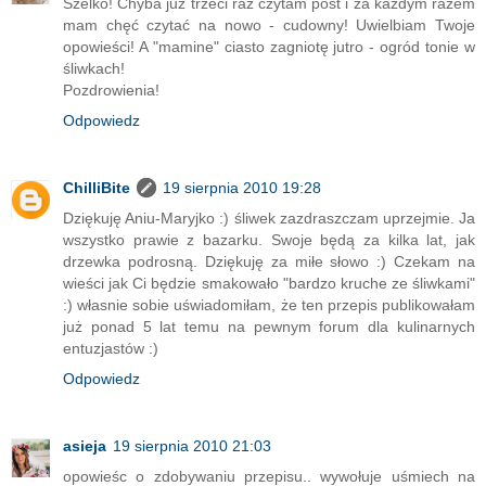
Szelko! Chyba już trzeci raz czytam post i za każdym razem
mam chęć czytać na nowo - cudowny! Uwielbiam Twoje
opowieści! A "mamine" ciasto zagniotę jutro - ogród tonie w
śliwkach!
Pozdrowienia!
Odpowiedz
ChilliBite
19 sierpnia 2010 19:28
Dziękuję Aniu-Maryjko :) śliwek zazdraszczam uprzejmie. Ja
wszystko prawie z bazarku. Swoje będą za kilka lat, jak
drzewka podrosną. Dziękuję za miłe słowo :) Czekam na
wieści jak Ci będzie smakowało "bardzo kruche ze śliwkami"
:) własnie sobie uświadomiłam, że ten przepis publikowałam
już ponad 5 lat temu na pewnym forum dla kulinarnych
entuzjastów :)
Odpowiedz
asieja
19 sierpnia 2010 21:03
opowieśc o zdobywaniu przepisu.. wywołuje uśmiech na