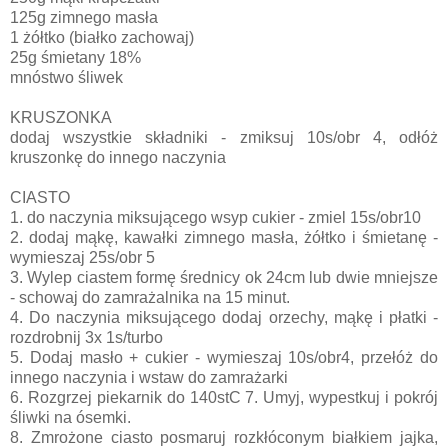
125g zimnego masła
1 żółtko (białko zachowaj)
25g śmietany 18%
mnóstwo śliwek
KRUSZONKA
dodaj wszystkie składniki - zmiksuj 10s/obr 4, odłóż
kruszonkę do innego naczynia
CIASTO
1. do naczynia miksującego wsyp cukier - zmiel 15s/obr10
2. dodaj mąkę, kawałki zimnego masła, żółtko i śmietanę -
wymieszaj 25s/obr 5
3. Wylep ciastem formę średnicy ok 24cm lub dwie mniejsze
- schowaj do zamrażalnika na 15 minut.
4. Do naczynia miksującego dodaj orzechy, mąkę i płatki -
rozdrobnij 3x 1s/turbo
5. Dodaj masło + cukier - wymieszaj 10s/obr4, przełóż do
innego naczynia i wstaw do zamrażarki
6. Rozgrzej piekarnik do 140stC 7. Umyj, wypestkuj i pokrój
śliwki na ósemki.
8. Zmrożone ciasto posmaruj rozkłóconym białkiem jajka,