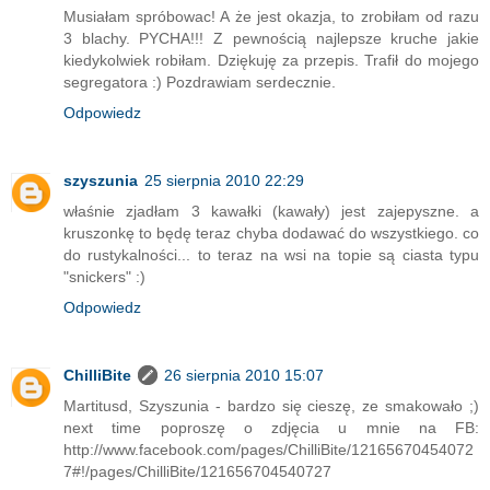
Musiałam spróbowac! A że jest okazja, to zrobiłam od razu
3 blachy. PYCHA!!! Z pewnością najlepsze kruche jakie
kiedykolwiek robiłam. Dziękuję za przepis. Trafił do mojego
segregatora :) Pozdrawiam serdecznie.
Odpowiedz
szyszunia
25 sierpnia 2010 22:29
właśnie zjadłam 3 kawałki (kawały) jest zajepyszne. a
kruszonkę to będę teraz chyba dodawać do wszystkiego. co
do rustykalności... to teraz na wsi na topie są ciasta typu
"snickers" :)
Odpowiedz
ChilliBite
26 sierpnia 2010 15:07
Martitusd, Szyszunia - bardzo się cieszę, ze smakowało ;)
next time poproszę o zdjęcia u mnie na FB:
http://www.facebook.com/pages/ChilliBite/12165670454072
7#!/pages/ChilliBite/121656704540727