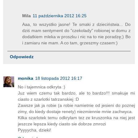
Mila
11 października 2012 16:25
Aaa, to wszystko jasne! Te smaki z dzieciństwa... Do
dziś mam sentyment do "czekolady" robionej w domu z
dodatkiem mleka w proszku i nic na to nie poradzę;) Bo
i zamiaru nie mam. A co tam, grzeszmy czasem:)
Odpowiedz
monika
18 listopada 2012 16:17
No i tajemnica odkryta :)
Juz wiem czemu tak bardzo, ale to bardzo!!! smakuje mi
ciasto z szarlotki tatrzanskiej :D
Zawsze jak ja robie (a robie namietnie od jesieni do poznej
zimy, do kiedy dostaje renety) niezmiennie mnie zachwyca.
Kilka szarlotek temu odkrylam tez ze kruszonka na niej jest
jeszcze lepsza kiedy ciasto sie dobrze zmrozi
Pyyyycha, dzieki!