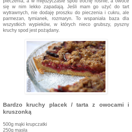
pieczenia, a w międzyczasie spód trochę rośnie, a owoce
się w nim lekko zapadają. Jeśli mam go użyć do tart
wytrawnych, nie dodaję proszku do pieczenia i cukru, ale
parmezan, tymianek, rozmaryn. To wspaniała baza dla
wszystkich wypieków, w których nieco grubszy, pyszny
kruchy spod jest pożądany.
Bardzo kruchy placek / tarta z owocami i
kruszonką
500g mąki krupczatki
250g masła