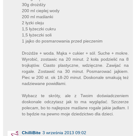
30g drożdży
200 ml cieplej wody
200 ml maślanki
2 łyzki oleju
1,5 łyżeczki cukru
1,5 łyżeczki soli
1 jajko do posmarowania przed pieczenim
Drożdże + woda. Mąka + cukier + sól. Suche + mokre.
Wyrobić, zostawic na 20 minut. 2 koła podzielić na 8
trojkątów. Ciasto plastyczne, wdzięczne. Zawijać na
rogale. Zostawić na 30 minut. Posmarować jajkiem.
Piec w 200 st. ok 18-20 minut. Doskonale smakują też
nadziewane powidłami.
Wybacz te skróty, ale z Twoim doświadczeniem
doskonale odczytasz jak to ma wyglądać. Szczerze
polecam, bo to najlepsze maślane rogale jakie jadłam. I
to będzie na pewno moje dziedzictwo dla dzieci.
ChilliBite
3 września 2013 09:02