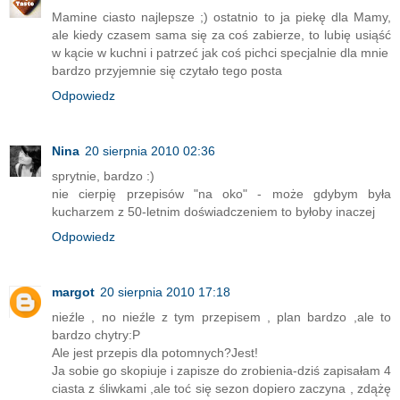
Mamine ciasto najlepsze ;) ostatnio to ja piekę dla Mamy,
ale kiedy czasem sama się za coś zabierze, to lubię usiąść
w kącie w kuchni i patrzeć jak coś pichci specjalnie dla mnie
bardzo przyjemnie się czytało tego posta
Odpowiedz
Nina
20 sierpnia 2010 02:36
sprytnie, bardzo :)
nie cierpię przepisów "na oko" - może gdybym była
kucharzem z 50-letnim doświadczeniem to byłoby inaczej
Odpowiedz
margot
20 sierpnia 2010 17:18
nieźle , no nieźle z tym przepisem , plan bardzo ,ale to
bardzo chytry:P
Ale jest przepis dla potomnych?Jest!
Ja sobie go skopiuje i zapisze do zrobienia-dziś zapisałam 4
ciasta z śliwkami ,ale toć się sezon dopiero zaczyna , zdążę