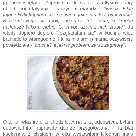
ją "przycisnęłam". Zaprosiłam do siebie, zjadłyśmy dobry
obiad, pogadałyśmy i zaczynam marudzić
: "wiesz, takie
fajne śliwki kupiłam, ale nie wiem jakie ciasto z nimi zrobić.
Biszkoptowego nie lubię, ucierane tak sobie, a kruche
najlepsze tylko u ciebie. Oj chyba dżem z nich zrobię".
Ja
wtedy dopiero dopiero "rozglądałam się" w kuchni, więc
brzmiało to wiarogodnie. I tu ją miałam :) mama oczywiście
powiedziała -
"kruche? a jaki to problem, zaraz zagniotę"
.
O to to! właśnie o to chodziło. A na taką odpowiedź byłam
odpowiednio, naprawdę dobrze przygotowana - na blat
kuchenny, z błyskiem w oku wystawiłam kilogram mąki