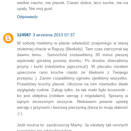
wielkie ciacho, nie placek. Ciasto dobre, lecz suche, nie na
upaly. Nie moj gust.
Odpowiedz
124587
3 września 2013 07:37
W sobotę mieliśmy w planie odwiedzić znajomego w starej
stuletniej chacie w Rajczy (Beskidy). Tam czas zatrzymał się
dawno temu... Samochód zostawiliśmy 30 minut pieszej
wędrówki górskiej poniżej domku. Po drodze zbieraliśmy
jeżyny i kurki (niedzielna jajecznica!). W plecaku niosłam
upieczone rano kruche ciasto ze śliwkami z Twojego
przepisu :). Zanim rozpaliliśmy ognisko zjedliśmy wszystko.
Prawdziwy kruchy placek. Ułożone na nim równiutko śliwki
wyglądały cudnie. Żałuję tylko, że tak mało było kruszonki -
bo jest obłędna (robiłam wersję z migdałami). Spisany w
tajnym strzezonym zeszycie. Niebawem pewnie upiekę
wersję z jeżynami i bezową pierzynką (beza to moja słabość
;) ).
Jeśli można to: zazdroszczę Mamy. Ja niestety tak cennych
przepisów nie odziedziczyłam.