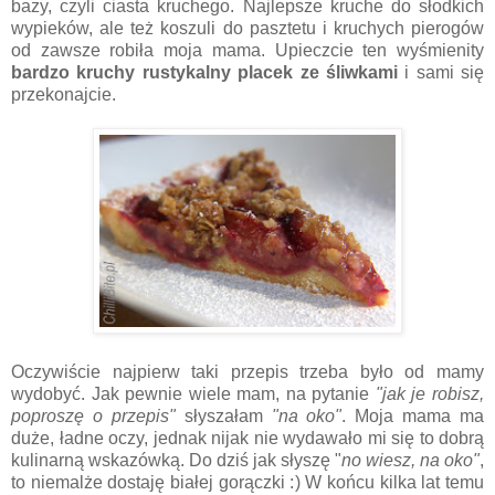
bazy, czyli ciasta kruchego. Najlepsze kruche do słodkich
wypieków, ale też koszuli do pasztetu i kruchych pierogów
od zawsze robiła moja mama. Upieczcie ten wyśmienity
bardzo kruchy rustykalny placek ze śliwkami
i sami się
przekonajcie.
Oczywiście najpierw taki przepis trzeba było od mamy
wydobyć. Jak pewnie wiele mam, na pytanie
"jak je robisz,
poproszę o przepis"
słyszałam
"na oko"
. Moja mama ma
duże, ładne oczy, jednak nijak nie wydawało mi się to dobrą
kulinarną wskazówką. Do dziś jak słyszę "
no wiesz, na oko"
,
to niemalże dostaję białej gorączki :) W końcu kilka lat temu