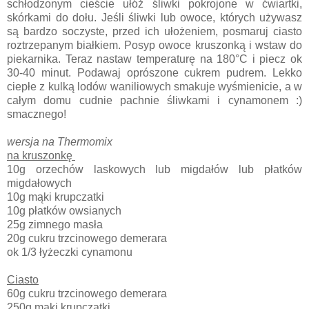
schłodzonym cieście ułóż śliwki pokrojone w ćwiartki,
skórkami do dołu. Jeśli śliwki lub owoce, których używasz
są bardzo soczyste, przed ich ułożeniem, posmaruj ciasto
roztrzepanym białkiem. Posyp owoce kruszonką i wstaw do
piekarnika. Teraz nastaw temperaturę na 180°C i piecz ok
30-40 minut. Podawaj oprószone cukrem pudrem. Lekko
ciepłe z kulką lodów waniliowych smakuje wyśmienicie, a w
całym domu cudnie pachnie śliwkami i cynamonem :)
smacznego!
wersja na Thermomix
na kruszonkę
10g orzechów laskowych lub migdałów lub płatków
migdałowych
10g mąki krupczatki
10g płatków owsianych
25g zimnego masła
20g cukru trzcinowego demerara
ok 1/3 łyżeczki cynamonu
Ciasto
60g cukru trzcinowego demerara
250g mąki krupczatki