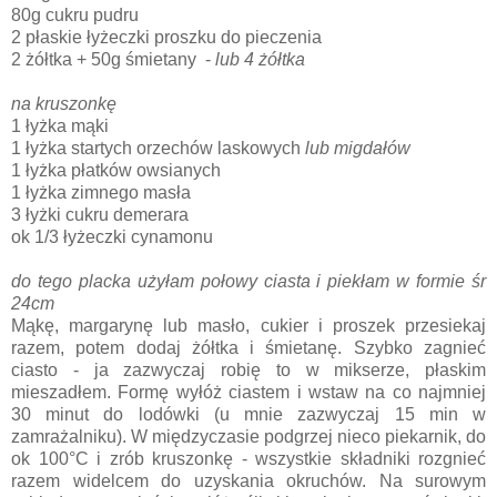
80g cukru pudru
2 płaskie łyżeczki proszku do pieczenia
2 żółtka + 50g śmietany -
lub 4 żółtka
na kruszonkę
1 łyżka mąki
1 łyżka startych orzechów laskowych
lub migdałów
1 łyżka płatków owsianych
1 łyżka zimnego masła
3 łyżki cukru demerara
ok 1/3 łyżeczki cynamonu
do tego placka użyłam połowy ciasta i piekłam w formie śr
24cm
Mąkę, margarynę lub masło, cukier i proszek przesiekaj
razem, potem dodaj żółtka i śmietanę. Szybko zagnieć
ciasto - ja zazwyczaj robię to w mikserze, płaskim
mieszadłem. Formę wyłóż ciastem i wstaw na co najmniej
30 minut do lodówki (u mnie zazwyczaj 15 min w
zamrażalniku). W międzyczasie podgrzej nieco piekarnik, do
ok 100°C i zrób kruszonkę - wszystkie składniki rozgnieć
razem widelcem do uzyskania okruchów. Na surowym