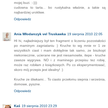
mojej buzi. :-)))
cudowna to tarta... bo rustykalna właśnie, a takie są
najbardziej urokliwe.
Odpowiedz
Ania Włodarczyk vel Truskawka
19 sierpnia 2010 22:05
HI hi, najładniejszy był ten fragment o liczeniu pozostałości
po maminym zagniataniu :) Kruche to wg mnie nr 1 ze
wszystkich ciast i mam dokłądnie tak samo, ze biszkopt
niekoniecznie, ucierane nie jest niesamowite, itepe - kruche
zawsze wygrywa. NO i z maminego przepisu tez robię,
może raz robiłam z ksiązkowych. Po co eksperymentować,
skoro mój przepis jest idealny! :)
Kruche ze śliwkami... To ciasto przełomu siepnia i września,
domowe, pyszne.
Odpowiedz
Kaś
19 sierpnia 2010 23:29