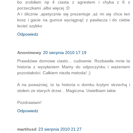
bo zrobiłam np 4 ciasta z agrestem i chyba z 6 z
porzeczkami ,albo więcej :D
A i ślicznie ,apetycznie się prezentuje ,aż mi się chce ten
kosz i gacie na gumce wyciągnąć z pawlacza i do ciebie
lecieć szybko
Odpowiedz
Anonimowy
20 sierpnia 2010 17:19
Prawdziwe domowe ciasto... cudownie. Rozbawiła mnie ta
historia z wysyłaniem Mamy do odpoczynku i ważeniem
pozostałości. Całkiem niezła metoda! ;)
A na poważniej, to ta historia o domku krytym strzechą i
stołem ze starych drzwi... Magiczna. Uwielbiam takie.
Pozdrawiam!
Odpowiedz
martitusd
23 sierpnia 2010 21:27