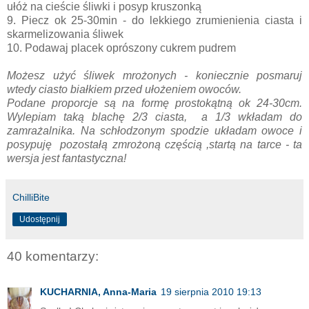
ułóż na cieście śliwki i posyp kruszonką
9. Piecz ok 25-30min - do lekkiego zrumienienia ciasta i
skarmelizowania śliwek
10. Podawaj placek oprószony cukrem pudrem
Możesz użyć śliwek mrożonych - koniecznie posmaruj
wtedy ciasto białkiem przed ułożeniem owoców.
Podane proporcje są na formę prostokątną ok 24-30cm.
Wylepiam taką blachę 2/3 ciasta, a 1/3 wkładam do
zamrażalnika. Na schłodzonym spodzie układam owoce i
posypuję pozostałą zmrożoną częścią ,startą na tarce - ta
wersja jest fantastyczna!
ChilliBite
Udostępnij
40 komentarzy:
KUCHARNIA, Anna-Maria
19 sierpnia 2010 19:13