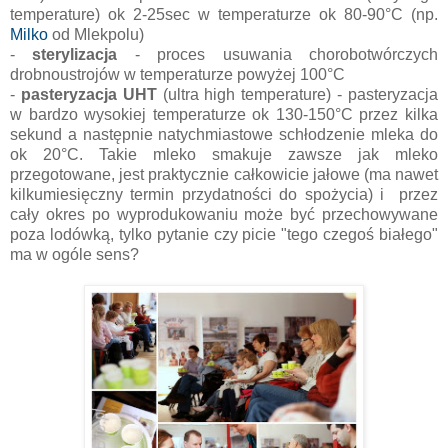
temperature) ok 2-25sec w temperaturze
ok 80-90
°C (np.
Milko
od Mlekpolu)
-
sterylizacja
- proces usuwania chorobotwórczych
drobnoustrojów w temperaturze powyżej 100
°C
-
pasteryzacja
UHT
(ultra high temperature) - pasteryzacja
w bardzo wysokiej temperaturze ok 130-150
°C przez kilka
sekund a następnie natychmiastowe schłodzenie mleka do
ok 20
°C. Takie mleko smakuje zawsze jak mleko
przegotowane, jest praktycznie całkowicie jałowe (ma nawet
kilkumiesięczny termin przydatności do spożycia) i przez
cały okres po wyprodukowaniu może być przechowywane
poza lodówką, tylko pytanie czy picie "tego czegoś białego"
ma w ogóle sens?