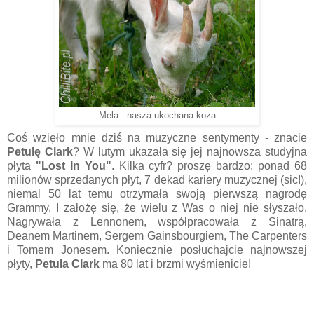
Mela - nasza ukochana koza
Coś wzięło mnie dziś na muzyczne sentymenty - znacie
Petulę Clark
? W lutym ukazała się jej najnowsza studyjna
płyta
"Lost In You"
. Kilka cyfr? proszę bardzo: ponad 68
milionów sprzedanych płyt, 7 dekad kariery muzycznej (sic!),
niemal 50 lat temu otrzymała swoją pierwszą nagrodę
Grammy. I założę się, że wielu z Was o niej nie słyszało.
Nagrywała z Lennonem, współpracowała z Sinatrą,
Deanem Martinem, Sergem Gainsbourgiem, The Carpenters
i Tomem Jonesem. Koniecznie posłuchajcie najnowszej
płyty,
Petula Clark
ma 80 lat i brzmi wyśmienicie!