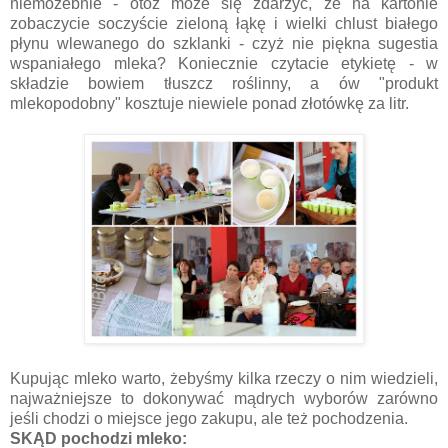
niemożebnie - otóż może się zdarzyć, że na kartonie
zobaczycie soczyście zieloną łąkę i wielki chlust białego
płynu wlewanego do szklanki - czyż nie piękna sugestia
wspaniałego mleka? Koniecznie czytacie etykietę - w
składzie bowiem tłuszcz roślinny, a ów "produkt
mlekopodobny" kosztuje niewiele ponad złotówkę za litr.
Kupując mleko warto, żebyśmy kilka rzeczy o nim wiedzieli,
najważniejsze to dokonywać mądrych wyborów zarówno
jeśli chodzi o miejsce jego zakupu, ale też pochodzenia.
SKĄD pochodzi mleko: