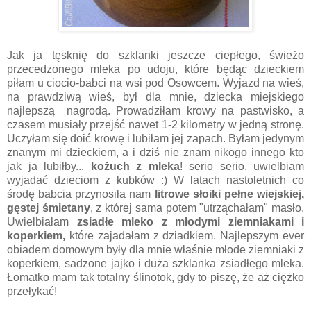
Jak ja tęsknię do szklanki jeszcze ciepłego, świeżo
przecedzonego mleka po udoju, które będąc dzieckiem
piłam u ciocio-babci na wsi pod Osowcem. Wyjazd na wieś,
na prawdziwą wieś, był dla mnie, dziecka miejskiego
najlepszą nagrodą. Prowadziłam krowy na pastwisko, a
czasem musiały przejść nawet 1-2 kilometry w jedną stronę.
Uczyłam się doić krowę i lubiłam jej zapach. Byłam jedynym
znanym mi dzieckiem, a i dziś nie znam nikogo innego kto
jak ja lubiłby...
kożuch z mleka
! serio serio, uwielbiam
wyjadać dzieciom z kubków :) W latach nastoletnich co
środę babcia przynosiła nam
litrowe słoiki pełne wiejskiej,
gęstej śmietany
, z której sama potem "utrząchałam" masło.
Uwielbiałam
zsiadłe mleko z młodymi ziemniakami i
koperkiem,
które zajadałam z dziadkiem. Najlepszym ever
obiadem domowym były dla mnie właśnie młode ziemniaki z
koperkiem, sadzone jajko i duża szklanka zsiadłego mleka.
Łomatko mam tak totalny ślinotok, gdy to piszę, że aż ciężko
przełykać!