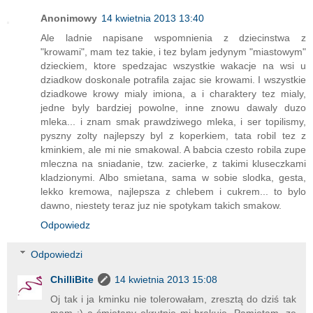
Anonimowy
14 kwietnia 2013 13:40
Ale ladnie napisane wspomnienia z dziecinstwa z
"krowami", mam tez takie, i tez bylam jedynym "miastowym"
dzieckiem, ktore spedzajac wszystkie wakacje na wsi u
dziadkow doskonale potrafila zajac sie krowami. I wszystkie
dziadkowe krowy mialy imiona, a i charaktery tez mialy,
jedne byly bardziej powolne, inne znowu dawaly duzo
mleka... i znam smak prawdziwego mleka, i ser topilismy,
pyszny zolty najlepszy byl z koperkiem, tata robil tez z
kminkiem, ale mi nie smakowal. A babcia czesto robila zupe
mleczna na sniadanie, tzw. zacierke, z takimi kluseczkami
kladzionymi. Albo smietana, sama w sobie slodka, gesta,
lekko kremowa, najlepsza z chlebem i cukrem... to bylo
dawno, niestety teraz juz nie spotykam takich smakow.
Odpowiedz
Odpowiedzi
ChilliBite
14 kwietnia 2013 15:08
Oj tak i ja kminku nie tolerowałam, zresztą do dziś tak
mam :) a śmietany okrutnie mi brakuje. Pamiętam, ze