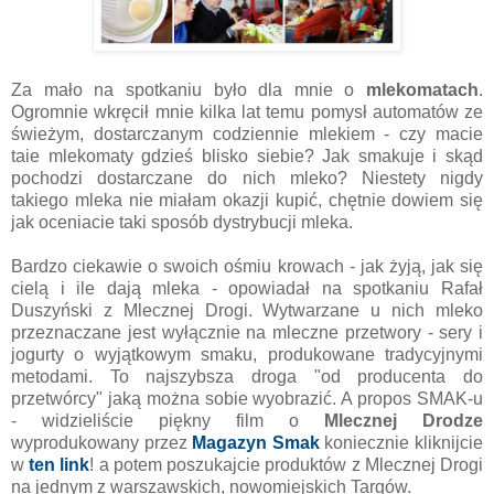
Za mało na spotkaniu było dla mnie o
mlekomatach
.
Ogromnie wkręcił mnie kilka lat temu pomysł automatów ze
świeżym, dostarczanym codziennie mlekiem - czy macie
taie mlekomaty gdzieś blisko siebie? Jak smakuje i skąd
pochodzi dostarczane do nich mleko? Niestety nigdy
takiego mleka nie miałam okazji kupić, chętnie dowiem się
jak oceniacie taki sposób dystrybucji mleka.
Bardzo ciekawie o swoich ośmiu krowach - jak żyją, jak się
cielą i ile dają mleka - opowiadał na spotkaniu Rafał
Duszyński z Mlecznej Drogi. Wytwarzane u nich mleko
przeznaczane jest wyłącznie na mleczne przetwory - sery i
jogurty o wyjątkowym smaku, produkowane tradycyjnymi
metodami. To najszybsza droga "od producenta do
przetwórcy" jaką można sobie wyobrazić. A propos SMAK-u
- widzieliście piękny film o
Mlecznej Drodze
wyprodukowany przez
Magazyn Smak
koniecznie kliknijcie
w
ten link
! a potem poszukajcie produktów z Mlecznej Drogi
na jednym z warszawskich, nowomiejskich Targów.