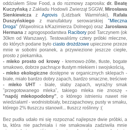
oddziałem Slow Food, a do rozmowy zaprosiła:
dr. Beatę
Kuczyńską
z Zakładu Hodowli Zwierząt SGGW,
Mirosława
Sienkiewicza
z
Agrovis
(Lidzbark Warmiński),
Rafała
Duszyńskiego
z manufaktury serowarskiej
"Mleczna
Droga"
(Wąwolnica k/Kazimierza Dolnego) oraz
Jarosława
Hermana
z agrogospodarstwa
Racibory
pod Tarczynem (ok
30km od Warszawy). Testowaliśmy cztery próbki mleczne,
do których podane było
ciasto drożdżowe
upieczone przeze
mnie w sobotni poranek, a przywiezione jeszcze ciepłe,
prosto z piekarnika.
- mleko prosto od krowy
- kremowo-żółte, tłuste, bogate
smakowo, dobrze pachnące tłustym mlekiem i swojskością,
- mleko ekologiczne
dostępne w organicznych sklepach -
białe, miało bardzo dobry zapach, bardzo smaczne, treściwe
- mleko UHT
- białe, słaby zapach, wyraźny smak
"przegotowanego mleka", takiego mleka nie znoszę
-
"napój mlekopodobny"
, o którego istnieniu nawet nie
wiedziałam! - wodnistobiały, bezzapachowy, pusty w smaku,
którego 2% tłuszczu stanowił... tłuszcz roślinny :(
Bez pudła udało mi się rozpoznać najlepsze dwie próbki, a
ta, która nie pachniała i nie smakowała zadziwiła mnie