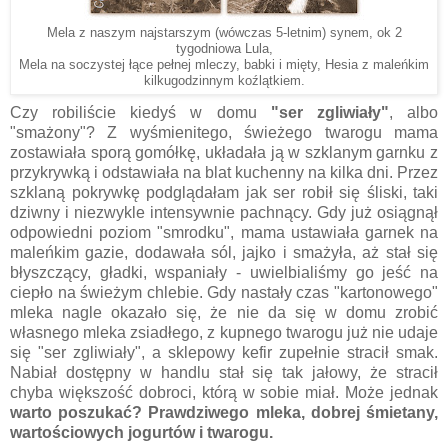
Mela z naszym najstarszym (wówczas 5-letnim) synem, ok 2
tygodniowa Lula,
Mela na soczystej łące pełnej mleczy, babki i mięty, Hesia z maleńkim
kilkugodzinnym koźlątkiem.
Czy robiliście kiedyś w domu
"ser zgliwiały"
, albo
"smażony"? Z wyśmienitego, świeżego twarogu mama
zostawiała sporą gomółkę, układała ją w szklanym garnku z
przykrywką i odstawiała na blat kuchenny na kilka dni. Przez
szklaną pokrywkę podglądałam jak ser robił się śliski, taki
dziwny i niezwykle intensywnie pachnący. Gdy już osiągnął
odpowiedni poziom "smrodku", mama ustawiała garnek na
maleńkim gazie, dodawała sól, jajko i smażyła, aż stał się
błyszczący, gładki, wspaniały - uwielbialiśmy go jeść na
ciepło na świeżym chlebie. Gdy nastały czas "kartonowego"
mleka nagle okazało się, że nie da się w domu zrobić
własnego mleka zsiadłego, z kupnego twarogu już nie udaje
się "ser zgliwiały", a sklepowy kefir zupełnie stracił smak.
Nabiał dostępny w handlu stał się tak jałowy, że stracił
chyba większość dobroci, którą w sobie miał. Może jednak
warto poszukać? Prawdziwego mleka, dobrej śmietany,
wartościowych jogurtów i twarogu.