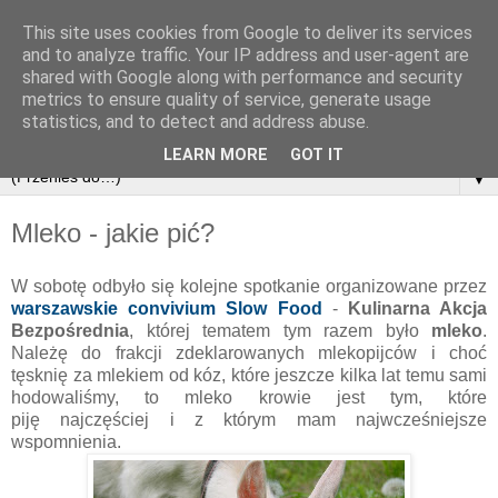
This site uses cookies from Google to deliver its services
and to analyze traffic. Your IP address and user-agent are
shared with Google along with performance and security
metrics to ensure quality of service, generate usage
statistics, and to detect and address abuse.
LEARN MORE
GOT IT
▼
Mleko - jakie pić?
W sobotę odbyło się kolejne spotkanie organizowane przez
warszawskie convivium Slow Food
-
Kulinarna Akcja
Bezpośrednia
, której tematem tym razem było
mleko
.
Należę do frakcji zdeklarowanych mlekopijców i choć
tęsknię za mlekiem od kóz, które jeszcze kilka lat temu sami
hodowaliśmy, to mleko krowie jest tym, które
piję najczęściej i z którym mam najwcześniejsze
wspomnienia.