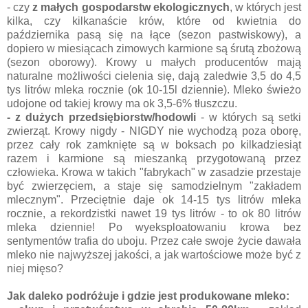
- czy
z małych gospodarstw ekologicznych
, w których jest
kilka, czy kilkanaście krów, które od kwietnia do
października pasą się na łące (sezon pastwiskowy), a
dopiero w miesiącach zimowych karmione są śrutą zbożową
(sezon oborowy). Krowy u małych producentów mają
naturalne możliwości cielenia się, dają zaledwie 3,5 do 4,5
tys litrów mleka rocznie (ok 10-15l dziennie). Mleko świeżo
udojone od takiej krowy ma ok 3,5-6% tłuszczu.
- z dużych przedsiębiorstw/hodowli
- w których są setki
zwierząt. Krowy nigdy - NIGDY nie wychodzą poza oborę,
przez cały rok zamknięte są w boksach po kilkadziesiąt
razem i karmione są mieszanką przygotowaną przez
człowieka. Krowa w takich "fabrykach" w zasadzie przestaje
być zwierzęciem, a staje się samodzielnym "zakładem
mlecznym". Przeciętnie daje ok 14-15 tys litrów mleka
rocznie, a rekordzistki nawet 19 tys litrów - to ok 80 litrów
mleka dziennie! Po wyeksploatowaniu krowa bez
sentymentów trafia do uboju. Przez całe swoje życie dawała
mleko nie najwyższej jakości, a jak wartościowe może być z
niej mięso?
Jak daleko podróżuje i gdzie jest produkowane mleko: