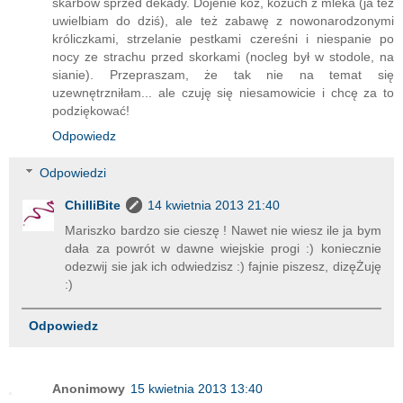
skarbów sprzed dekady. Dojenie kóz, kożuch z mleka (ja też
uwielbiam do dziś), ale też zabawę z nowonarodzonymi
króliczkami, strzelanie pestkami czereśni i niespanie po
nocy ze strachu przed skorkami (nocleg był w stodole, na
sianie). Przepraszam, że tak nie na temat się
uzewnętrzniłam... ale czuję się niesamowicie i chcę za to
podziękować!
Odpowiedz
Odpowiedzi
ChilliBite
14 kwietnia 2013 21:40
Mariszko bardzo sie cieszę ! Nawet nie wiesz ile ja bym
dała za powrót w dawne wiejskie progi :) koniecznie
odezwij sie jak ich odwiedzisz :) fajnie piszesz, dizęŻuję
:)
Odpowiedz
Anonimowy
15 kwietnia 2013 13:40