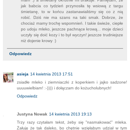
jak babcia co tydzień przynosiła tę wsiową z targu
śmietanę, to w końcu zastanawialiśmy się co z nią
robić. Dziś nie ma szans na taki smak. Dobrze, że
chociaż mamy trochę wspomnień. I takie świeże, ciepłe
po udoju mleko, jeszcze pachnące krową... moje dzieci
uczyły się doić kozy i to był wyczyn! jeszcze trudniejsze
niż dojenie krowy :)
Odpowiedz
asieja
14 kwietnia 2013 17:51
zsiadłe mleko i ziemniaczki z koperkiem i jajko sadzone!
uuuuwielbiam! :-)))) i dołączam do kożucholubnych!
Odpowiedz
Justyna Nowak
14 kwietnia 2013 19:13
Trzy razy czytałam tekst, żeby się "nasmakować" mleka.
Żałuję że tak daleko, bo chętnie wzięłabym udział w tym