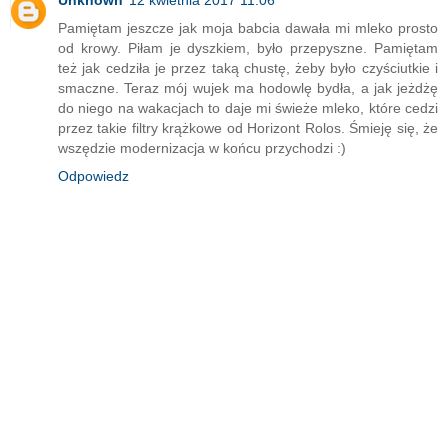
Unknown
12 kwietnia 2017 11:06
Pamiętam jeszcze jak moja babcia dawała mi mleko prosto
od krowy. Piłam je dyszkiem, było przepyszne. Pamiętam
też jak cedziła je przez taką chustę, żeby było czyściutkie i
smaczne. Teraz mój wujek ma hodowlę bydła, a jak jeżdżę
do niego na wakacjach to daje mi świeże mleko, które cedzi
przez takie filtry krążkowe od Horizont Rolos. Śmieję się, że
wszędzie modernizacja w końcu przychodzi :)
Odpowiedz