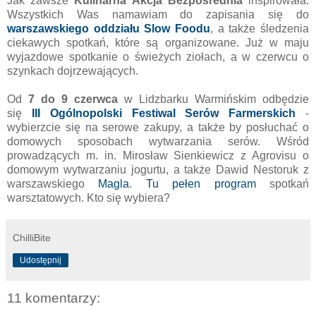
Jak zawsze
Kulinarna Akcja Bezpośrednia
inspirowała.
Wszystkich Was namawiam do zapisania się do
warszawskiego oddziału Slow Foodu
, a także śledzenia
ciekawych spotkań, które są organizowane. Już w maju
wyjazdowe spotkanie o świeżych ziołach, a w czerwcu o
szynkach dojrzewających.
Od
7 do 9 czerwca
w Lidzbarku Warmińskim odbędzie
się
III Ogólnopolski Festiwal Serów Farmerskich
-
wybierzcie się na serowe zakupy, a także by posłuchać o
domowych sposobach wytwarzania serów. Wśród
prowadzących m. in. Mirosław Sienkiewicz z Agrovisu o
domowym wytwarzaniu jogurtu, a także Dawid Nestoruk z
warszawskiego
Magla
.
Tu pełen program
spotkań
warsztatowych. Kto się wybiera?
ChilliBite
Udostępnij
11 komentarzy: