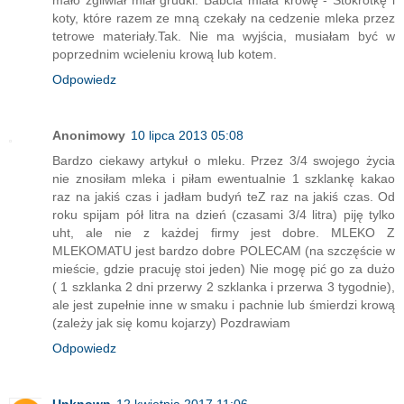
mało zgliwiał miał grudki. Babcia miała krowę - Stokrotkę i
koty, które razem ze mną czekały na cedzenie mleka przez
tetrowe materiały.Tak. Nie ma wyjścia, musiałam być w
poprzednim wcieleniu krową lub kotem.
Odpowiedz
Anonimowy
10 lipca 2013 05:08
Bardzo ciekawy artykuł o mleku. Przez 3/4 swojego życia
nie znosiłam mleka i piłam ewentualnie 1 szklankę kakao
raz na jakiś czas i jadłam budyń teZ raz na jakiś czas. Od
roku spijam pół litra na dzień (czasami 3/4 litra) piję tylko
uht, ale nie z każdej firmy jest dobre. MLEKO Z
MLEKOMATU jest bardzo dobre POLECAM (na szczęście w
mieście, gdzie pracuję stoi jeden) Nie mogę pić go za dużo
( 1 szklanka 2 dni przerwy 2 szklanka i przerwa 3 tygodnie),
ale jest zupełnie inne w smaku i pachnie lub śmierdzi krową
(zależy jak się komu kojarzy) Pozdrawiam
Odpowiedz