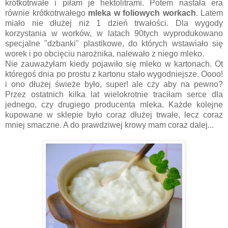
krótkotrwałe i piłam je hektolitrami. Potem nastała era
równie krótkotrwałego
mleka w foliowych workach
. Latem
miało nie dłużej niż 1 dzień trwałości. Dla wygody
korzystania w worków, w latach 90tych wyprodukowano
specjalne "dzbanki" plastikowe, do których wstawiało się
worek i po obcięciu narożnika, nalewało z niego mleko.
Nie zauważyłam kiedy pojawiło się mleko w kartonach. Ot
któregoś dnia po prostu z kartonu stało wygodniejsze. Oooo!
i ono dłużej świeże było, super! ale czy aby na pewno?
Przez ostatnich kilka lat wielokrotnie traciłam serce dla
jednego, czy drugiego producenta mleka. Każde kolejne
kupowane w sklepie było coraz dłużej trwałe, lecz coraz
mniej smaczne. A do prawdziwej krowy mam coraz dalej...