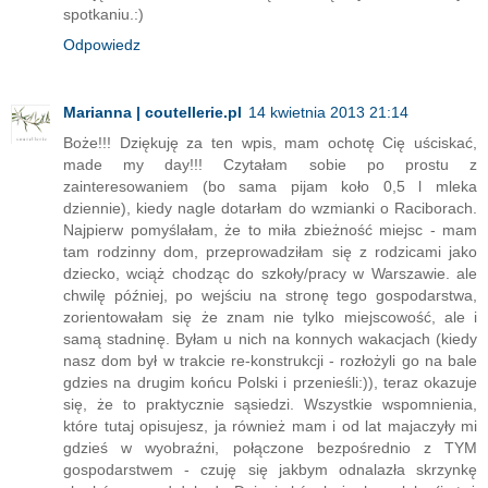
spotkaniu.:)
Odpowiedz
Marianna | coutellerie.pl
14 kwietnia 2013 21:14
Boże!!! Dziękuję za ten wpis, mam ochotę Cię uściskać,
made my day!!! Czytałam sobie po prostu z
zainteresowaniem (bo sama pijam koło 0,5 l mleka
dziennie), kiedy nagle dotarłam do wzmianki o Raciborach.
Najpierw pomyślałam, że to miła zbieżność miejsc - mam
tam rodzinny dom, przeprowadziłam się z rodzicami jako
dziecko, wciąż chodząc do szkoły/pracy w Warszawie. ale
chwilę później, po wejściu na stronę tego gospodarstwa,
zorientowałam się że znam nie tylko miejscowość, ale i
samą stadninę. Byłam u nich na konnych wakacjach (kiedy
nasz dom był w trakcie re-konstrukcji - rozłożyli go na bale
gdzies na drugim końcu Polski i przenieśli:)), teraz okazuje
się, że to praktycznie sąsiedzi. Wszystkie wspomnienia,
które tutaj opisujesz, ja również mam i od lat majaczyły mi
gdzieś w wyobraźni, połączone bezpośrednio z TYM
gospodarstwem - czuję się jakbym odnalazła skrzynkę