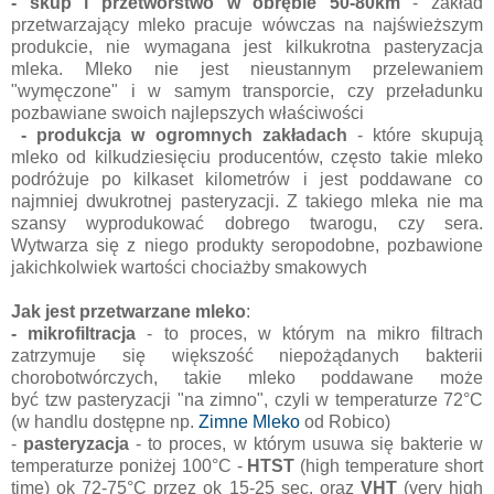
- skup i przetwórstwo w obrębie 50-80km
- zakład
przetwarzający mleko pracuje wówczas na najświeższym
produkcie, nie wymagana jest kilkukrotna pasteryzacja
mleka. Mleko nie jest nieustannym przelewaniem
"wymęczone" i w samym transporcie, czy przeładunku
pozbawiane swoich najlepszych właściwości
- produkcja w ogromnych zakładach
- które skupują
mleko od kilkudziesięciu producentów, często takie mleko
podróżuje po kilkaset kilometrów i jest poddawane co
najmniej dwukrotnej pasteryzacji. Z takiego mleka nie ma
szansy wyprodukować dobrego twarogu, czy sera.
Wytwarza się z niego produkty seropodobne, pozbawione
jakichkolwiek wartości chociażby smakowych
Jak jest przetwarzane mleko
:
- mikrofiltracja
- to proces, w którym na mikro filtrach
zatrzymuje się większość niepożądanych bakterii
chorobotwórczych, takie mleko poddawane może
być tzw pasteryzacji "na zimno", czyli w temperaturze 72
°C
(w handlu dostępne np.
Zimne Mleko
od Robico)
-
pasteryzacja
- to proces, w którym usuwa się bakterie w
temperaturze poniżej 100
°C -
HTST
(high temperature short
time) ok 72-75
°C przez ok 15-25 sec. oraz
VHT
(very high