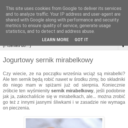
This site uses cookies from Google to deliver its services
and to analyze traffic. Your IP address and user-agent are
shared with Google along with performance and security
metrics to ensure quality of service, generate usage
statistics, and to detect and address abuse.
LEARN MORE
GOT IT
▼
Jogurtowy sernik mirabelkowy
Czy wiecie, ze na początku września wciąż są mirabelki?
Ale ten sernik będą robić nawet w środku zimy, bo składniki
do niego mam w spiżarni już od sierpnia. Koniecznie
zróbcie ten wyśmienity
sernik mirabelkowy
, jeśli podobnie
jak ja, zakochaliście się w mirabelkach, ale... można zrobić
go też z innymi jasnymi śliwkami i w zasadzie nie wymaga
on pieczenia.