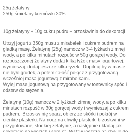
25g żelatyny
250g śmietany kremówki 30%
10g żelatyny + 10g cukru pudru + brzoskwinia do dekoracji
Utrzyj jogurt z 350g musu z mirabelek i cukrem pudrem na
gładką masę. Żelatynę (25g) namocz w 3-4 łyżkach zimnej
wody, a po kilku minutach rozpuść w 50g gorącej wody. Do
rozpuszczonej żelatyny dodaj kilka łyżek masy jogurtowej,
wymieszaj, dodaj jeszcze kilka łyżek. Dopilnuj by w masie
nie było grudek, a potem całość połącz z przygotowaną
wcześniej masą jogurtową z mirabelkami.
Wylej masę jogurtową na przygotowany w tortownicy spód i
odstaw do stężenia.
Żelatynę (10g) namocz w 2 łyżkach zimnej wody, a po kilku
minutach rozpuść w 30g gorącej wody i wymieszaj z cukrem
pudrem. Brzoskwinię sparz, obierz ze skórki i pokrój w
cienkie plasterki. Namocz na chwilę plasterki brzoskwini w
przygotowanej słodkiej żelatynie, a następnie układaj jak
dekorację na wierzchu sernika. Wstaw jeszcze na chwile do