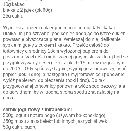
10g kakao
białka z 2 jajek (ok 60g)
25g cukru
Wymieszaj razem cukier puder, mielne migdały i kakao.
Białka ubij na sztywno, pod koniec dodając po łyżce cukier -
powstanie błyszcząca piana. Wmieszaj do niej delikatnie
sypkie migdały z cukrem i kakao. Przełóż całość do
tortownicy o średnicy 18cm wyłożonej papierem do
pieczenia (wielkości mniej więcej góry miski, w której będzie
przygotowywany deser). Piecz ok 10-15 min w rozgrzanym
do 200°C. Gdy spód wystygnie, wyjmij go z tortownicy, usuń
papier (boki i dno), a następnie umyj tortownicę i ponownie
wyłóż papierem do pieczenia (boki i dno). Do tak
przygotowanej tortownicy ponownie włóż spod bezowy, ale
do góry dnem
, by wilgodna strona spodu znalazła się na
górze.
sernik jogurtowy z mirabelkami
500g jogurtu naturalnego (używam bałkańskiego)
350g musu z mirabelek* lub innych jasnych śliwek
50g cukru pudru