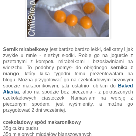
Sernik mirabelkowy
jest bardzo bardzo lekki, delikatny i jak
zwykle u mnie - niezbyt słodki. Robię go na jogurcie z
przetartymi z kompotu mirabelkami i brzoskwiniami na
wierzchu. To podobny pomysł do obłędnego
sernika z
mango
, który kilka tygodni temu prezentowałam na
blogu. Można przygotować go na czekoladowym bezowym
spodzie makaronikowym, jaki ostatnio robiłam do
Baked
Alaska
, albo na spodzie bez pieczenia - z pokruszonych
czekoladowych ciasteczek. Namawiam na wersję z
pieczonym spodem, jest wyśmienity, a można go
przygotować 2 dni wcześniej.
czekoladowy spód makaronikowy
35g cukru pudru
35g mielonych migdałów blanszowanych