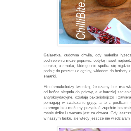
Galaretka
, cudowna chwila, gdy maleńka łyżecz
podniebieniu może poprawić optykę nawet najbardz
cierpka, o smaku, którego nie spotka się nigdzie
podaję do pasztetu z gęsiny, wkładam do herbaty z
smarki
.
Etnofarmakolodzy twierdzą, że czarny bez
ma wła
od końca sierpnia do połowy, a w bardziej zacien
antyoksydacyjne, działają bakteriobójczo i zawie
pomagają w zwalczaniu grypy, a te z pestkami 
czarnego bzu możemy pozyskać zupełnie bezpłatnie
rośnie dziko i uważany jest za chwast. Gdy jeszc
w naszym lasku, ale wtedy jeszcze nie wiedziałam 