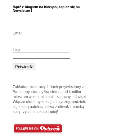
Bądź z blogiem na bieżąco, zapisz się na
Newsletter !
Email
Imię
Zakładam kolorowy fartuch przywieziony z
Barcelony, starą łyżką ciemną od konfitur
mieszam w kuchni smaki, zapachy i dźwięki.
Włączę ulubiony koktajl muzyczny, podzielę
się z tobą patelnią, oliwą z oliwek i morską
solą - życie smakuje lepiej!