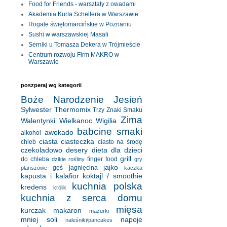
Food for Friends - warsztaty z owadami
Akademia Kurta Schellera w Warszawie
Rogale świętomarcińskie w Poznaniu
Sushi w warszawskiej Masali
Serniki u Tomasza Dekera w Trójmieście
Centrum rozwoju Firm MAKRO w
Warszawie
poszperaj wg kategorii
Boże Narodzenie
Jesień
Sylwester
Thermomix
Trzy Znaki Smaku
Zima
Walentynki
Wielkanoc
Wigilia
babcine smaki
awokado
alkohol
ciasta
ciasteczka
chleb
ciasto na środę
czekoladowo
desery
dieta
dla dzieci
grill
do chleba
finger food
dzikie rośliny
gry
jajko
gęś
jagnięcina
planszowe
kaczka
kapusta i kalafior
koktajl / smoothie
kuchnia polska
kredens
królik
kuchnia z serca domu
mięsa
kurczak
makaron
mazurki
mniej soli
napoje
naleśniki/pancakes