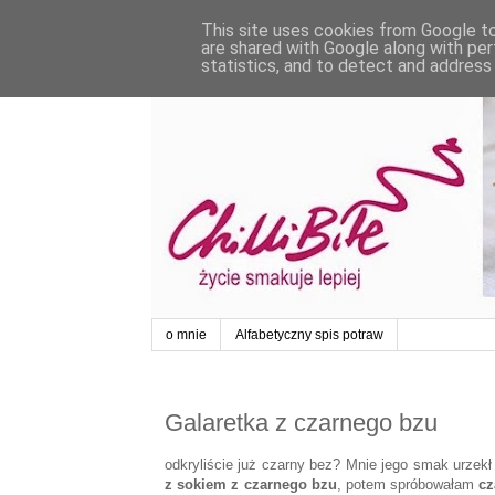
This site uses cookies from Google to 
are shared with Google along with per
statistics, and to detect and address
o mnie
Alfabetyczny spis potraw
Galaretka z czarnego bzu
odkryliście już czarny bez? Mnie jego smak urzekł
z sokiem z czarnego bzu
, potem spróbowałam
cz