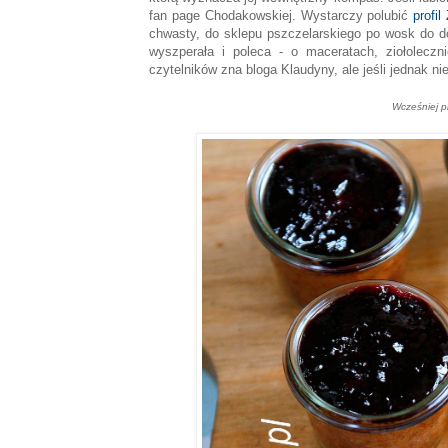
fan page Chodakowskiej. Wystarczy polubić
profi
chwasty, do sklepu pszczelarskiego po wosk do d
wyszperała i poleca - o maceratach, ziołoleczn
czytelników zna bloga Klaudyny, ale jeśli jednak ni
Wcześniej p