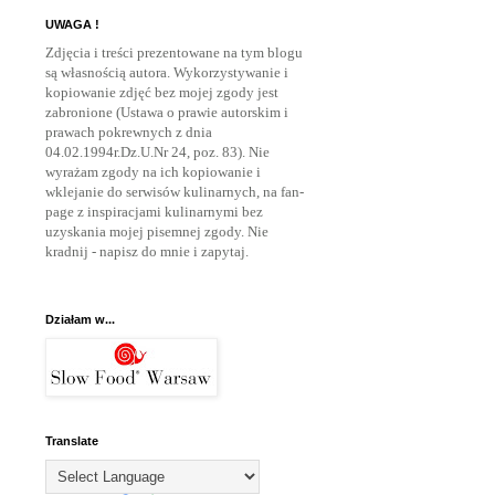
UWAGA !
Zdjęcia i treści prezentowane na tym blogu
są własnością autora. Wykorzystywanie i
kopiowanie zdjęć bez mojej zgody jest
zabronione (Ustawa o prawie autorskim i
prawach pokrewnych z dnia
04.02.1994r.Dz.U.Nr 24, poz. 83). Nie
wyrażam zgody na ich kopiowanie i
wklejanie do serwisów kulinarnych, na fan-
page z inspiracjami kulinarnymi bez
uzyskania mojej pisemnej zgody. Nie
kradnij - napisz do mnie
i zapytaj.
Działam w...
Translate