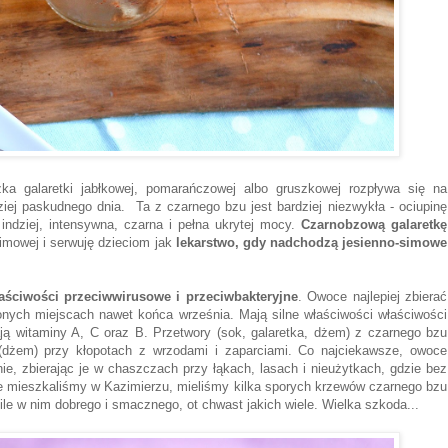
ka galaretki jabłkowej, pomarańczowej albo gruszkowej rozpływa się na
iej paskudnego dnia. Ta z czarnego bzu jest bardziej niezwykła - ociupinę
 indziej, intensywna, czarna i pełna ukrytej mocy.
Czarnobzową galaretkę
imowej i serwuję dzieciom jak
lekarstwo, gdy nadchodzą jesienno-simowe
ściwości przeciwwirusowe i przeciwbakteryjne
. Owoce najlepiej zbierać
ionych miejscach nawet końca września. Mają silne właściwości właściwości
rają witaminy A, C oraz B. Przetwory (sok, galaretka, dżem) z czarnego bzu
(dżem) przy kłopotach z wrzodami i zaparciami. Co najciekawsze, owoce
, zbierając je w chaszczach przy łąkach, lasach i nieużytkach, gdzie bez
ze mieszkaliśmy w Kazimierzu, mieliśmy kilka sporych krzewów czarnego bzu
ile w nim dobrego i smacznego, ot chwast jakich wiele. Wielka szkoda...