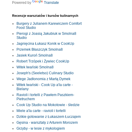
Powered by
Translate
Recenzje warsztatów i kursów kulinarnych
Burgery z Julianem Karewiczem Comfort
Food Studio
Pierogi z Joasią Jakubiuk w Smolna8
Studio
Jagnięcina Łukasz Konik w CookUp
Przemek Błaszczyk Smolna8
Jasiek Kuroń Smolna8
Robert Trzópek i Żywiec CookUp
Witek Iwański Smolna8
Joseph's (Seeletso) Culinary Studio
Wege Jadłonomia z Martą Dymek
Witek Iwański - Cook Up a'la carte -
Bielany
Ravioli i tortelli z Pawłem Paszkiem-
Pietruchem
Cook Up Studio na Mokotowie - śledzie
Miele a'la carte - ravioli i tortelli
Dzikie gotowanie z Łukaszem Łuczajem
Gęsina - warsztaty z Arturem Morozem
Grzyby - w lesie z mykologiem