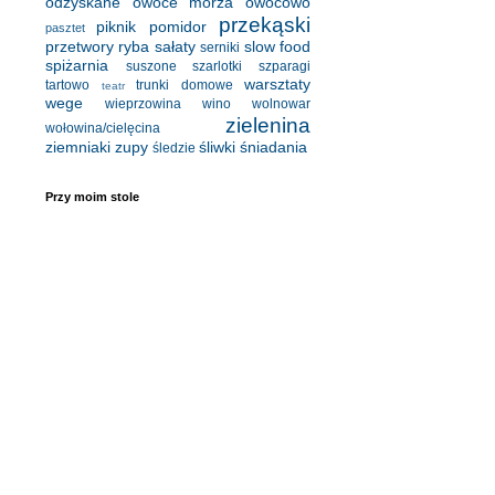
odzyskane
owoce morza
owocowo
przekąski
piknik
pomidor
pasztet
przetwory
ryba
sałaty
slow food
serniki
spiżarnia
suszone
szarlotki
szparagi
warsztaty
tartowo
trunki domowe
teatr
wege
wieprzowina
wino
wolnowar
zielenina
wołowina/cielęcina
ziemniaki
zupy
śliwki
śniadania
śledzie
Przy moim stole