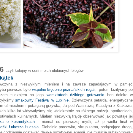
o6
czyli kolejny w serii moich ulubionych blogów
kątek
ewczyna z niezwykłym imieniem i na zawsze zapadającym w pamięć
yba pierwsze było
wspólne kręcenie poznańskich rogali
, potem łaziłyśmy po
aszem Łuczajem na jego
warsztatach dzikiego gotowania
hen daleko w
czyłyśmy
smakowity Festiwal w Lublinie
. Dziewczyna petarda, energetyczne
ym uśmiechem i potarganą grzywką. Ja pod Warszawą, Klaudyna z Krakowa,
nich kilka lat widywałyśmy się wielokrotnie na różnego rodzaju spotkaniach,
estiwalach kulinarnych. Miałam niezwykłą frajdę obserwować jak powstaje jej
żka o kosmetykach
- niemal od pierwszej myśli, aż p wielki finał w
iążki Łukasza Łuczaja
. Diabelnie pracowita, skrupulatna, podążająca drogą,
cie codziennie dostawać dawkę pozytywnej energii, nie musicie subskrybować