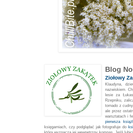
Blog N
Ziołowy Za
Klaudyna, dzi
nazwiskiem. Ch
lesie za Łuk
Rzepniku, zali
tornado z cudn
ale przez ostat
warsztatach i f
pierwsza ksią
księgarniach, czy podglądać jak fotografuje do
ks
którą wyznacza jej wewnętrzny kompas. Jeśli lubi