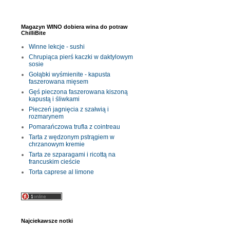
Magazyn WINO dobiera wina do potraw
ChilliBite
Winne lekcje - sushi
Chrupiąca pierś kaczki w daktylowym
sosie
Gołąbki wyśmienite - kapusta
faszerowana mięsem
Gęś pieczona faszerowana kiszoną
kapustą i śliwkami
Pieczeń jagnięcia z szałwią i
rozmarynem
Pomarańczowa trufla z cointreau
Tarta z wędzonym pstrągiem w
chrzanowym kremie
Tarta ze szparagami i ricottą na
francuskim cieście
Torta caprese al limone
Najciekawsze notki