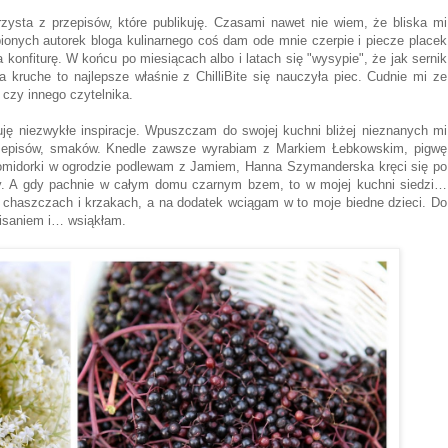
zysta z przepisów, które publikuję. Czasami nawet nie wiem, że bliska mi
bionych autorek bloga kulinarnego coś dam ode mnie czerpie i piecze placek
konfiturę. W końcu po miesiącach albo i latach się "wysypie", że jak sernik
a kruche to najlepsze właśnie z ChilliBite się nauczyła piec. Cudnie mi ze
czy innego czytelnika.
ę niezwykłe inspiracje. Wpuszczam do swojej kuchni bliżej nieznanych mi
rzepisów, smaków. Knedle zawsze wyrabiam z Markiem Łebkowskim, pigwę
pomidorki w ogrodzie podlewam z Jamiem, Hanna Szymanderska kręci się po
owy. A gdy pachnie w całym domu czarnym bzem, to w mojej kuchni siedzi…
o chaszczach i krzakach, a na dodatek wciągam w to moje biedne dzieci. Do
isaniem i… wsiąkłam.