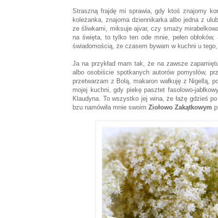
Straszną frajdę mi sprawia, gdy ktoś znajomy kor
koleżanka, znajoma dziennikarka albo jedna z ulu
ze śliwkami, miksuje ajvar, czy smaży mirabelkowa 
na święta, to tylko ten ode mnie, pełen obłoków, 
świadomością, że czasem bywam w kuchni u tego, 
Ja na przykład mam tak, że na zawsze zapamiętuj
albo osobiście spotkanych autorów pomysłów, p
przetwarzam z Bolą, makaron wałkuję z Nigellą, 
mojej kuchni, gdy piekę pasztet fasolowo-jabłk
Klaudyna. To wszystko jej wina, że łażę gdzieś p
bzu namówiła mnie swoim
Ziołowo Zakątkowym
p