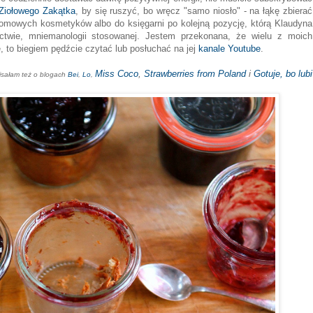
l Ziołowego Zakątka
, by się ruszyć, bo wręcz "samo niosło" - na łąkę zbierać
omowych kosmetyków albo do księgarni po kolejną pozycję, którą Klaudyna
ictwie, mniemanologii stosowanej. Jestem przekonana, że wielu z moich
e, to biegiem pędźcie czytać lub posłuchać na jej
kanale Youtube
.
Miss Coco
,
Strawberries from Poland
i
Gotuje, bo lubi
isałam też o blogach
Bei
,
Lo
,