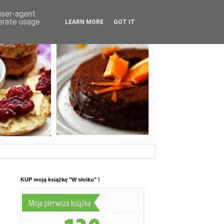
 user-agent
nerate usage
LEARN MORE
GOT IT
KUP moją książkę "W słoiku" !