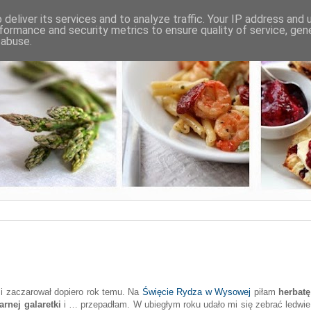
deliver its services and to analyze traffic. Your IP address and
formance and security metrics to ensure quality of service, ge
 abuse.
 i zaczarował dopiero rok temu. Na
Święcie Rydza w Wysowej
piłam
herbatę
arnej galaretki
i … przepadłam. W ubiegłym roku udało mi się zebrać ledwie