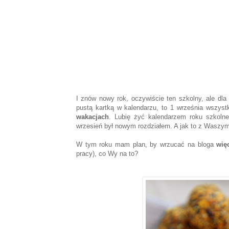
I znów nowy rok, oczywiście ten szkolny, ale dl
pustą kartką w kalendarzu, to 1 września wszys
wakacjach
. Lubię żyć kalendarzem roku szkolne
wrzesień był nowym rozdziałem. A jak to z Waszym
W tym roku mam plan, by wrzucać na bloga
wię
pracy), co Wy na to?