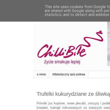
This site uses cookies from Google to 
are shared with Google along with per
statistics, and to detect and address
o mnie
Alfabetyczny spis potraw
Trufelki kukurydziane ze śliwką 
Piórniki już kupione, nowe plecaki, zeszyty i pud
śniadań, koktajli miksowanych ze świeżych owo