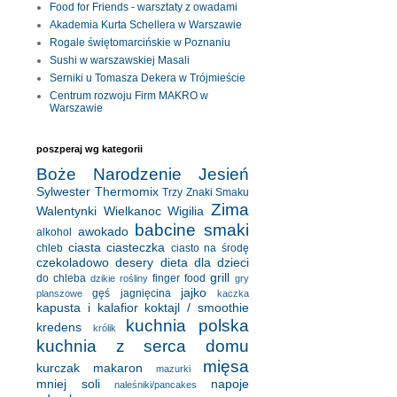
Food for Friends - warsztaty z owadami
Akademia Kurta Schellera w Warszawie
Rogale świętomarcińskie w Poznaniu
Sushi w warszawskiej Masali
Serniki u Tomasza Dekera w Trójmieście
Centrum rozwoju Firm MAKRO w
Warszawie
poszperaj wg kategorii
Boże Narodzenie
Jesień
Sylwester
Thermomix
Trzy Znaki Smaku
Zima
Walentynki
Wielkanoc
Wigilia
babcine smaki
awokado
alkohol
ciasta
ciasteczka
chleb
ciasto na środę
czekoladowo
desery
dieta
dla dzieci
grill
do chleba
finger food
dzikie rośliny
gry
jajko
gęś
jagnięcina
planszowe
kaczka
kapusta i kalafior
koktajl / smoothie
kuchnia polska
kredens
królik
kuchnia z serca domu
mięsa
kurczak
makaron
mazurki
mniej soli
napoje
naleśniki/pancakes