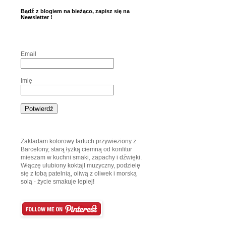
Bądź z blogiem na bieżąco, zapisz się na
Newsletter !
Email
Imię
Zakładam kolorowy fartuch przywieziony z
Barcelony, starą łyżką ciemną od konfitur
mieszam w kuchni smaki, zapachy i dźwięki.
Włączę ulubiony koktajl muzyczny, podzielę
się z tobą patelnią, oliwą z oliwek i morską
solą - życie smakuje lepiej!