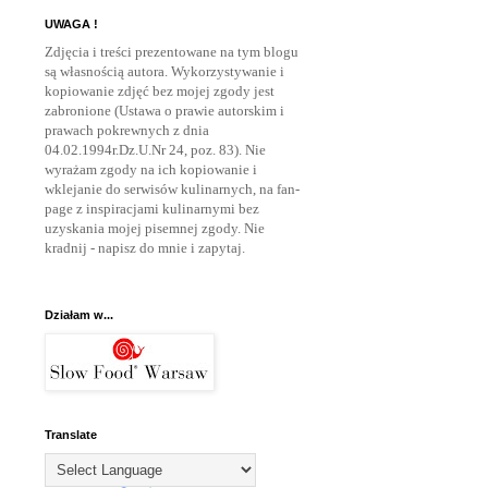
UWAGA !
Zdjęcia i treści prezentowane na tym blogu
są własnością autora. Wykorzystywanie i
kopiowanie zdjęć bez mojej zgody jest
zabronione (Ustawa o prawie autorskim i
prawach pokrewnych z dnia
04.02.1994r.Dz.U.Nr 24, poz. 83). Nie
wyrażam zgody na ich kopiowanie i
wklejanie do serwisów kulinarnych, na fan-
page z inspiracjami kulinarnymi bez
uzyskania mojej pisemnej zgody. Nie
kradnij - napisz do mnie
i zapytaj.
Działam w...
Translate