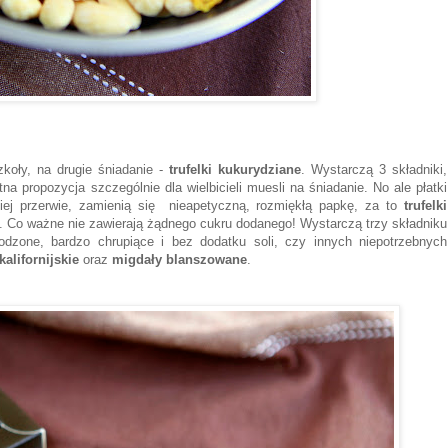
koły, na drugie śniadanie -
trufelki kukurydziane
. Wystarczą 3 składniki,
na propozycja szczególnie dla wielbicieli muesli na śniadanie. No ale płatki
iej przerwie, zamienią się nieapetyczną, rozmiękłą papkę, za to
trufelki
e. Co ważne nie zawierają żądnego cukru dodanego! Wystarczą trzy składniku
odzone, bardzo chrupiące i bez dodatku soli, czy innych niepotrzebnych
kalifornijskie
oraz
migdały blanszowane
.