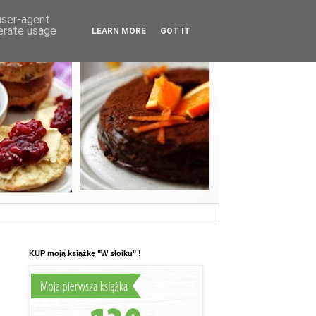
 user-agent
nerate usage
LEARN MORE
GOT IT
KUP moją książkę "W słoiku" !