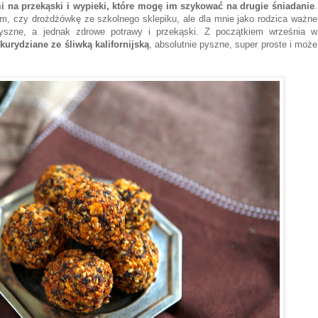
mi na przekąski i wypieki, które mogę im szykować na drugie śniadanie
.
m, czy drożdżówkę ze szkolnego sklepiku, ale dla mnie jako rodzica ważne
pyszne, a jednak zdrowe potrawy i przekąski. Z początkiem września w
ukurydziane ze śliwką kalifornijską
, absolutnie pyszne, super proste i może