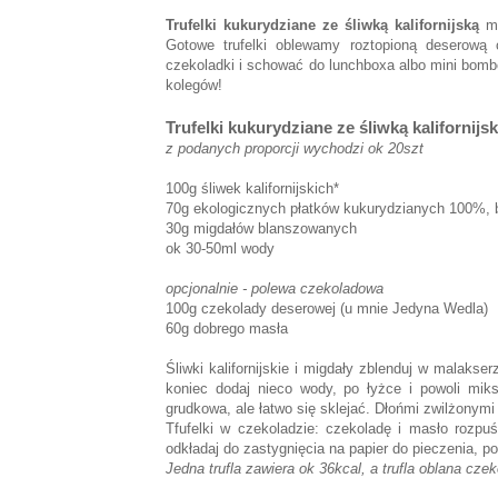
Trufelki kukurydziane ze śliwką kalifornijską
mo
Gotowe trufelki oblewamy roztopioną deserową 
czekoladki i schować do lunchboxa albo mini bomb
kolegów!
Trufelki kukurydziane ze śliwką kalifornijs
z podanych proporcji wychodzi ok 20szt
100g śliwek kalifornijskich*
70g ekologicznych płatków kukurydzianych 100%, 
30g migdałów blanszowanych
ok 30-50ml wody
opcjonalnie - polewa czekoladowa
100g czekolady deserowej (u mnie Jedyna Wedla)
60g dobrego masła
Śliwki kalifornijskie i migdały zblenduj w malakse
koniec dodaj nieco wody, po łyżce i powoli mik
grudkowa, ale łatwo się sklejać. Dłońmi zwilżonymi w
Tfufelki w czekoladzie: czekoladę i masło rozpuś
odkładaj do zastygnięcia na papier do pieczenia, po
Jedna trufla zawiera ok 36kcal, a trufla oblana cze