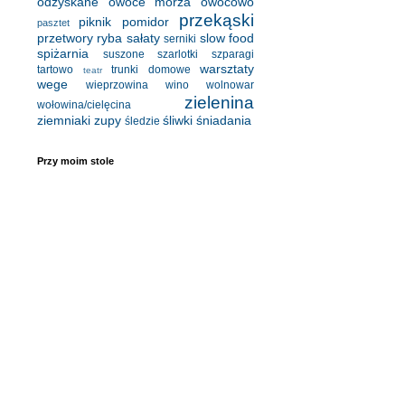
odzyskane
owoce morza
owocowo
przekąski
piknik
pomidor
pasztet
przetwory
ryba
sałaty
slow food
serniki
spiżarnia
suszone
szarlotki
szparagi
warsztaty
tartowo
trunki domowe
teatr
wege
wieprzowina
wino
wolnowar
zielenina
wołowina/cielęcina
ziemniaki
zupy
śliwki
śniadania
śledzie
Przy moim stole