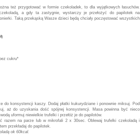
żna też przygotować w formie czekoladek, to dla wyjątkowych łasuchów.
czekoladą, a gdy ta zastygnie, wystarczy je przełożyć do papilotek na
onierki. Taką przekąską Wasze dzieci będą chciały poczęstować wszystkich
ką
bez cukru*
rze do konsystencji kaszy. Dodaj płatki kukurydziane i ponownie miksuj. Pod
suj, aż do uzyskania dość spójnej konsystencji. Masa powinna być nieco
odą uformuj niewielkie trufelki i przełóż je do papilotów.
ć razem na parze lub w mikrofali 2 x 30sec. Oblewaj trufelki czekoladą i
tem przekładaj do papilotek.
koladą ok 60kcal.