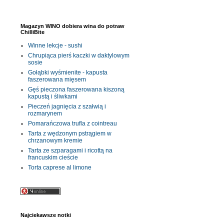
Magazyn WINO dobiera wina do potraw
ChilliBite
Winne lekcje - sushi
Chrupiąca pierś kaczki w daktylowym
sosie
Gołąbki wyśmienite - kapusta
faszerowana mięsem
Gęś pieczona faszerowana kiszoną
kapustą i śliwkami
Pieczeń jagnięcia z szałwią i
rozmarynem
Pomarańczowa trufla z cointreau
Tarta z wędzonym pstrągiem w
chrzanowym kremie
Tarta ze szparagami i ricottą na
francuskim cieście
Torta caprese al limone
Najciekawsze notki