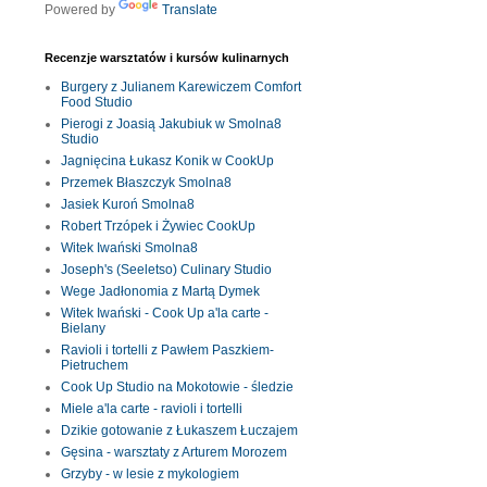
Powered by
Translate
Recenzje warsztatów i kursów kulinarnych
Burgery z Julianem Karewiczem Comfort
Food Studio
Pierogi z Joasią Jakubiuk w Smolna8
Studio
Jagnięcina Łukasz Konik w CookUp
Przemek Błaszczyk Smolna8
Jasiek Kuroń Smolna8
Robert Trzópek i Żywiec CookUp
Witek Iwański Smolna8
Joseph's (Seeletso) Culinary Studio
Wege Jadłonomia z Martą Dymek
Witek Iwański - Cook Up a'la carte -
Bielany
Ravioli i tortelli z Pawłem Paszkiem-
Pietruchem
Cook Up Studio na Mokotowie - śledzie
Miele a'la carte - ravioli i tortelli
Dzikie gotowanie z Łukaszem Łuczajem
Gęsina - warsztaty z Arturem Morozem
Grzyby - w lesie z mykologiem