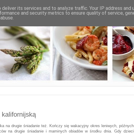
deliver its services and to analyze traffic. Your IP address and
formance and security metrics to ensure quality of service, ge
 abuse.
kalifornijską
ełka na drugie śniadanie też. Kończy się wakacyjny okres leniwych, późnych
ców na drugie śniadanie i maminych obiadów w środku dnia. Gdy dzieci