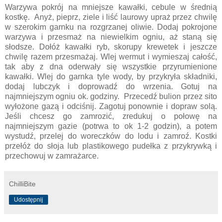
Warzywa pokrój na mniejsze kawałki, cebule w średnią
kostkę. Anyż, pieprz, ziele i liść laurowy upraż przez chwilę
w szerokim garnku na rozgrzanej oliwie. Dodaj pokrojone
warzywa i przesmaż na niewielkim ogniu, aż staną się
słodsze. Dołóż kawałki ryb, skorupy krewetek i jeszcze
chwilę razem przesmażaj. Wlej wermut i wymieszaj całość,
tak aby z dna oderwały się wszystkie przyrumienione
kawałki. Wlej do garnka tyle wody, by przykryła składniki,
dodaj lubczyk i doprowadź do wrzenia. Gotuj na
najmniejszym ogniu ok. godziny. Przecedź bulion przez sito
wyłożone gazą i odciśnij. Zagotuj ponownie i dopraw solą.
Jeśli chcesz go zamrozić, zredukuj o połowę na
najmniejszym gazie (potrwa to ok 1-2 godzin), a potem
wystudź, przelej do woreczków do lodu i zamroź. Kostki
przełóż do słoja lub plastikowego pudełka z przykrywką i
przechowuj w zamrażarce.
ChilliBite
Udostępnij