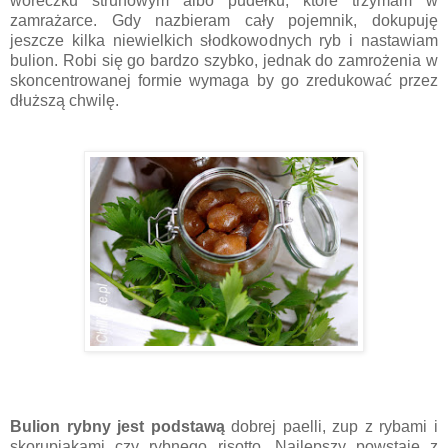
woreczku strunowym albo pudełku, które trzymam w
zamrażarce. Gdy nazbieram cały pojemnik, dokupuję
jeszcze kilka niewielkich słodkowodnych ryb i nastawiam
bulion. Robi się go bardzo szybko, jednak do zamrożenia w
skoncentrowanej formie wymaga by go zredukować przez
dłuższą chwilę.
Bulion rybny jest podstawą
dobrej paelli, zup z rybami i
skorupiakami czy rybnego risotto. Najlepszy powstaje z