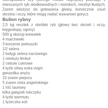
mieszanych ryb słodkowodnych i morskich, niezbyt tłustych.
Zanim włożysz do gotowania głowy, koniecznie usuń
skrzela i oczy, które mogą nadać wywarowi gorycz.
Bulion rybny
2,5 kg resztek z obróbki ryb (głowy bez skrzeli i oczy,
kręgosłupy, ogony)
500 g skorup krewetek
4 marchewki
3 korzenie pietruszki
1/2 selera
2 łodygi selera naciowego
1 nieduży fenkuł
2 cebule cukrowe
4 łyżki oliwy extra virgin
gwiazdka anyżu
10 ziaren pieprzu
5 ziaren ziela angielskiego
1 liść laurowy
kilka gałązek lubczyku
4 łyżki wermutu
1 łyżeczka soli