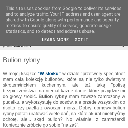
This site uses cookies from Google to deliver its services
and to analyze traffic. Your IP address and user-agent are
shared with Google along with performance and security
metrics to ensure quality of service, generate usage
statistics, and to detect and address abuse.
LEARN MORE
GOT IT
▼
Bulion rybny
W mojej książce
"
W słoiku"
w dziale "przetwory specjalne"
mam całą kolekcję bulionów, które są nie tylko świetnym
skrótem/trickiem kuchennym, ale też taką "polisą
bezpieczeństwa" na niemal każde danie, które przyjdzie mi
do głowy zrobić.
Bulion rybny
mam zawsze zamrożony w
pudełku, a wykorzystuję do sosów, ale przede wszystkim do
risotto, czy paella z owocami morza. Dobry, domowy bulion
rybny potrafi uratować wiele dań, na które akurat mielibyśmy
ochotę, ale... skąd bulion? No właśnie, z zamrażarki!
Koniecznie zróbcie go sobie "na zaś".