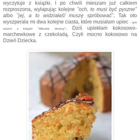
wyczytuje z książki. I po chwili mieszam już całkiem
rozproszona, wyłapując kolejne
"och, to musi być pyszne"
albo
"jej, a to widziałaś! muszę spróbować"
. Tak oto
wyszperała mi dwa kolejne ciasta, które musiałam upiec
- tym
. Dziś upiekłam kokosowo-
razem z książki "Włoskie desery"
marchewkowe z czekoladą. Czyli mocno kokosowo na
Dzień Dziecka.