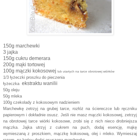
150g marchewki
3 jajka
150g cukru demerara
200g mąki tortowej
100g mączki kokosowej
lub utartych na tarce obrotowej wiórków
1/3 łyżeczki proszku do pieczenia
ekstraktu wanilii
łyżeczka
50g oleju
50g mleka
100g czekolady z kokosowym nadzieniem
Marchewkę zetrzyj na grubej tarce, rozłóż na ściereczce lub ręczniku
papierowym i dokładnie osusz. Jeśli nie masz mączki kokosowej, zetrzyj
na obrotowej tarce wiórki kokosowe, zrobi się z nich nieco drobniejsza
mączka. Jajka utrzyj z cukrem na puch, dodaj esencję, mąkę
wymieszaną z proszkiem, mączkę kokosową, olej i mleko. Wymieszaj
razem, na końcu dodaj osuszoną marchewkę.