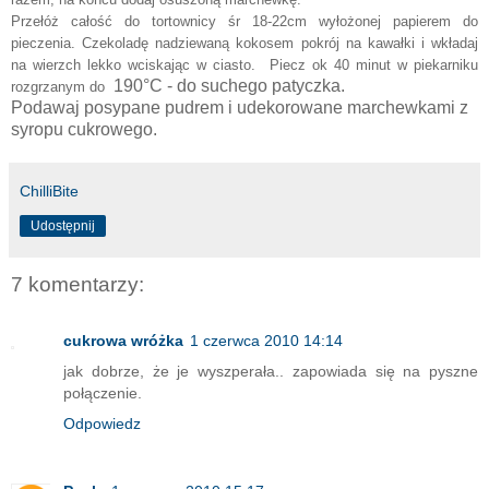
Przełóż całość do tortownicy śr 18-22cm wyłożonej papierem do
pieczenia. Czekoladę nadziewaną kokosem pokrój na kawałki i wkładaj
na wierzch lekko wciskając w ciasto. Piecz ok 40 minut w piekarniku
190°C - do suchego patyczka.
rozgrzanym do
Podawaj posypane pudrem i udekorowane marchewkami z
syropu cukrowego.
ChilliBite
Udostępnij
7 komentarzy:
cukrowa wróżka
1 czerwca 2010 14:14
jak dobrze, że je wyszperała.. zapowiada się na pyszne
połączenie.
Odpowiedz