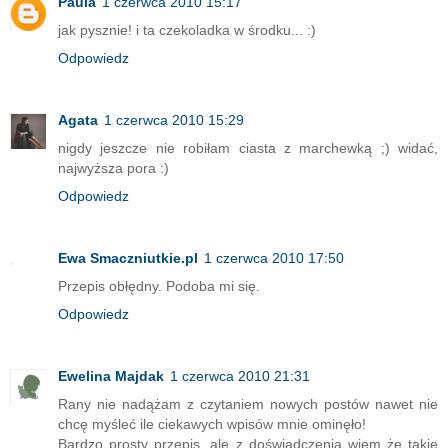
Paula
1 czerwca 2010 15:17
jak pysznie! i ta czekoladka w środku... :)
Odpowiedz
Agata
1 czerwca 2010 15:29
nigdy jeszcze nie robiłam ciasta z marchewką ;) widać,
najwyższa pora :)
Odpowiedz
Ewa Smaczniutkie.pl
1 czerwca 2010 17:50
Przepis obłędny. Podoba mi się.
Odpowiedz
Ewelina Majdak
1 czerwca 2010 21:31
Rany nie nadążam z czytaniem nowych postów nawet nie
chcę myśleć ile ciekawych wpisów mnie ominęło!
Bardzo prosty przepis, ale z doświadczenia wiem że takie