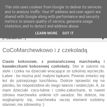
This site uses cookies from Google to deliver its services
and to analyze traffic. Your IP address and user-agent are
shared with Google along with performance and security
metrics to ensure quality of service, generate usage
statistics, and to detect and address abuse.
LEARN MORE
GOT IT
▼
CoCoMarchewkowo i z czekoladą
Ciasto kokosowe, z pomarańczową marchewką i
kawałeczkami kokosowej czekolady
. Stoi w salonie na
stole i czeka na dzieciaki wracające ze szkolnej wycieczki.
Łatwe - bo można jeść małymi łapkami. Pewnie zmieści się
też do jutrzejszego lunchboxu. Dobrze sprawdzi się na
pikniku, bo niepotrzebne do niego talerze i widelczyki. A, że
mam dzieciaki coco-lubne i czeko-zakochane, to nawet
zdrowa marchewka umknie ich uwadze. No dobrze, nie
wygłupiajmy się, marchewka raczej element ozdobny
stanowi, nie zdrowotny :)