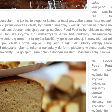
chleb
kupuje??
" i
coś rzuciła
"
że to
m poczułam, no jak to, to blogerka kulinarna musi wszystko sama,
temi ręcami
,
kupiłam wówczas chleb, był bardzo smaczny - wiejski bochen na chleba na
 smakiem. Jednak dzisiejszy zakup na Good Food Fest to był chlebm na który
 od Janusza Grycza z Suwalszczyzny. Absolutnie cudowny. Niesamowicie
ietnie się mrozi i z tą myślą kupiliśmy go nieco więcej. I znów nie jest mi
ki chleb i gdzie kupuję. Lubię jeść z rąk ludzi, którzy oddają serce
ł mieszany rękoma, rękoma nakladany do form, pieczony w piecu opalanym
akowały. I ja go zjem, sam chleb z dobrym masłem. Masłem i solą. Kropka.
Na
Good
Food Fest
była też
wyśmienita
szynka
dylewska,
kupiliśmy
surowe
polskie
kiełbasy, ser
szeneker i
wyśmienite