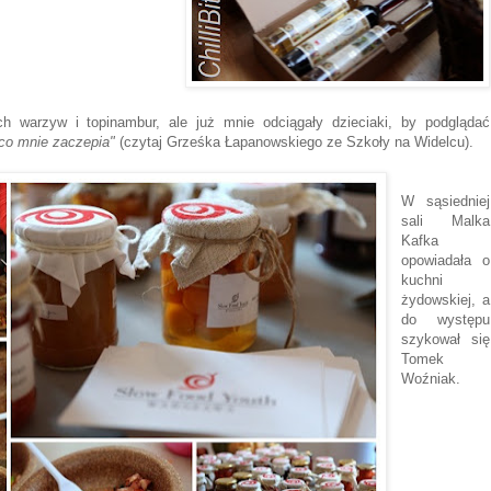
h warzyw i topinambur, ale już mnie odciągały dzieciaki, by podglądać
co mnie zaczepia"
(czytaj Grześka Łapanowskiego ze Szkoły na Widelcu).
W sąsiedniej
sali Malka
Kafka
opowiadała o
kuchni
żydowskiej, a
do występu
szykował się
Tomek
Woźniak.