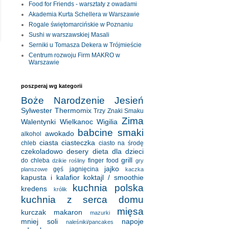
Food for Friends - warsztaty z owadami
Akademia Kurta Schellera w Warszawie
Rogale świętomarcińskie w Poznaniu
Sushi w warszawskiej Masali
Serniki u Tomasza Dekera w Trójmieście
Centrum rozwoju Firm MAKRO w
Warszawie
poszperaj wg kategorii
Boże Narodzenie
Jesień
Sylwester
Thermomix
Trzy Znaki Smaku
Zima
Walentynki
Wielkanoc
Wigilia
babcine smaki
awokado
alkohol
ciasta
ciasteczka
chleb
ciasto na środę
czekoladowo
desery
dieta
dla dzieci
grill
do chleba
finger food
dzikie rośliny
gry
jajko
gęś
jagnięcina
planszowe
kaczka
kapusta i kalafior
koktajl / smoothie
kuchnia polska
kredens
królik
kuchnia z serca domu
mięsa
kurczak
makaron
mazurki
mniej soli
napoje
naleśniki/pancakes