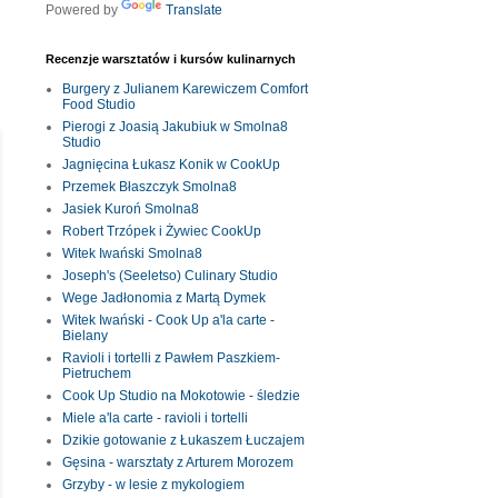
Powered by
Translate
Recenzje warsztatów i kursów kulinarnych
Burgery z Julianem Karewiczem Comfort
Food Studio
Pierogi z Joasią Jakubiuk w Smolna8
Studio
Jagnięcina Łukasz Konik w CookUp
Przemek Błaszczyk Smolna8
Jasiek Kuroń Smolna8
Robert Trzópek i Żywiec CookUp
Witek Iwański Smolna8
Joseph's (Seeletso) Culinary Studio
Wege Jadłonomia z Martą Dymek
Witek Iwański - Cook Up a'la carte -
Bielany
Ravioli i tortelli z Pawłem Paszkiem-
Pietruchem
Cook Up Studio na Mokotowie - śledzie
Miele a'la carte - ravioli i tortelli
Dzikie gotowanie z Łukaszem Łuczajem
Gęsina - warsztaty z Arturem Morozem
Grzyby - w lesie z mykologiem