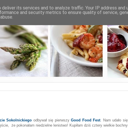
deliver its services and to analyze traffic. Your IP address and
formance and security metrics to ensure quality of service, ge
 abuse.
ie Sokolnickiego
odbywał się pierwszy
Good Food Fest
. Nam udało się
częście, że pokonałam niedzielne lenistwo! Kupiłam dziś cztery wielkie bochny