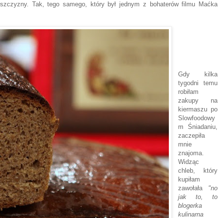
zczyzny. Tak, tego samego, który był jednym z bohaterów filmu Maćka
Gdy kilka
tygodni temu
robiłam
zakupy na
kiermaszu po
Slowfoodowy
m Śniadaniu,
zaczepiła
mnie
znajoma.
Widząc
chleb, który
kupiłam
zawołała
"no
jak to, to
blogerka
kulinarna