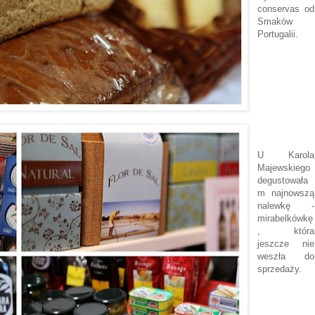
conservas od
Smaków
Portugalii.
U Karola
Majewskiego
degustowała
m najnowszą
nalewkę -
mirabelkówkę
, która
jeszcze nie
weszła do
sprzedaży.