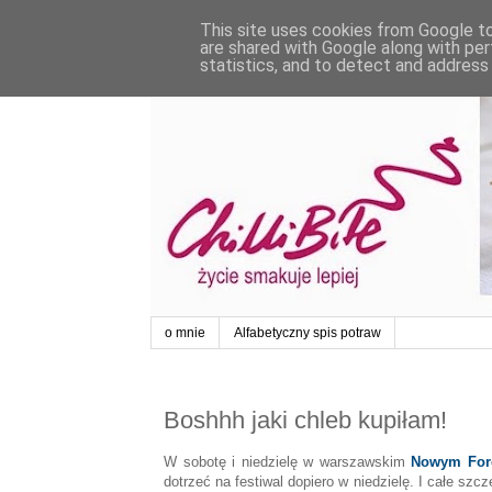
This site uses cookies from Google to 
are shared with Google along with per
statistics, and to detect and address
o mnie
Alfabetyczny spis potraw
Boshhh jaki chleb kupiłam!
W sobotę i niedzielę w warszawskim
Nowym Forc
dotrzeć na festiwal dopiero w niedzielę. I całe sz