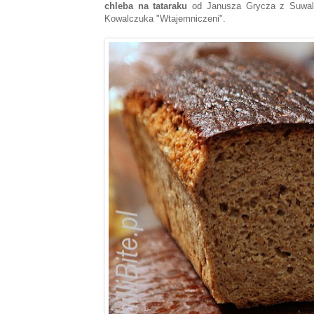
chleba na tataraku
od Janusza Grycza z Suwals
Kowalczuka "Wtajemniczeni".