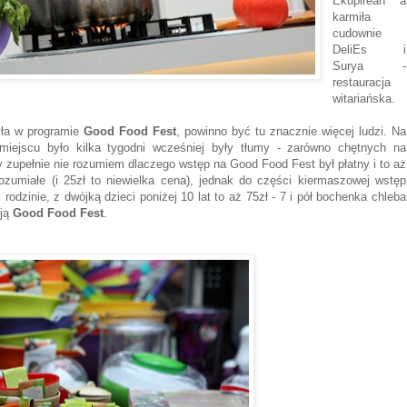
Ekupirean a
karmiła
cudownie
DeliEs i
Surya -
restauracja
witariańska.
była w programie
Good Food Fest
, powinno być tu znacznie więcej ludzi. Na
ejscu było kilka tygodni wcześniej były tłumy - zarówno chętnych na
y zupełnie nie rozumiem dlaczego wstęp na Good Food Fest był płatny i to aż
rozumiałe (i 25zł to niewielka cena), jednak do części kiermaszowej wstęp
rodzinie, z dwójką dzieci poniżej 10 lat to aż 75zł - 7 i pół bochenka chleba
cją
Good Food Fest
.