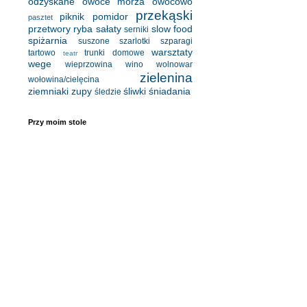
odzyskane
owoce morza
owocowo
przekąski
piknik
pomidor
pasztet
przetwory
ryba
sałaty
slow food
serniki
spiżarnia
suszone
szarlotki
szparagi
warsztaty
tartowo
trunki domowe
teatr
wege
wieprzowina
wino
wolnowar
zielenina
wołowina/cielęcina
ziemniaki
zupy
śliwki
śniadania
śledzie
Przy moim stole