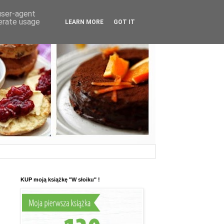
 user-agent
nerate usage
LEARN MORE
GOT IT
KUP moją książkę "W słoiku" !