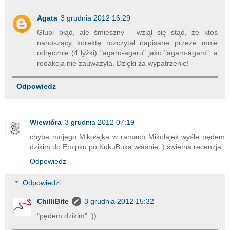
Agata
3 grudnia 2012 16:29
Głupi błąd, ale śmieszny - wziął się stąd, że ktoś
nanoszący korektę rozczytał napisane przeze mnie
odręcznie (4 łyżki) "agaru-agaru" jako "agam-agam", a
redakcja nie zauważyła. Dzięki za wypatrzenie!
Odpowiedz
Wiewióra
3 grudnia 2012 07:19
chyba mojego Mikołajka w ramach Mikołajek wyśle pędem
dzikim do Emipku po KukuBuka właśnie :) świetna recenzja.
Odpowiedz
Odpowiedzi
ChilliBite
3 grudnia 2012 15:32
"pędem dzikim" :))