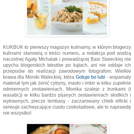
KUKBUK to pierwszy magazyn kulinarny, w którym blogerzy
kulinarni stanowią o treści numeru, a redakcja pod wodzą
naczelnej Agaty Michalak i prowadzącej Basi Stareckiej nie
upycha blogerskich tekstów po kątach, ani nie oddaje ich
przepisów do realizacji zawodowym fotografom. Wielkie
brawa dla Moniki Waleckiej, która
Gotuje bo lubi
- wspaniały
materiał tym jak żenić cytryny, masło i imbir w kilku zupełnie
odmiennych zestawieniach, Monika szaleje z trunkami (i
wasabi;)) w kilku bardzo pijanych zestawieniach słodkich i
wytrawnych, piecze lembasy - zaczarowany chleb elficki i
serwuje zachwycające ciasto czekoladowe, ale to naprawdę
nie wszystko!