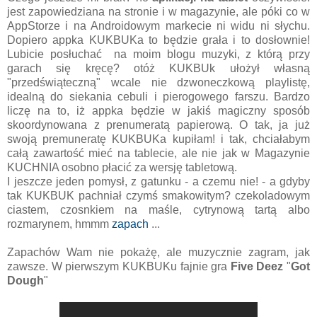
jest zapowiedziana na stronie i w magazynie, ale póki co w
AppStorze i na Androidowym markecie ni widu ni słychu.
Dopiero appka KUKBUKa to będzie grała i to dosłownie!
Lubicie posłuchać na moim blogu muzyki, z którą przy
garach się kręcę? otóż KUKBUk ułożył własną
"przedświąteczną" wcale nie dzwoneczkową playlistę,
idealną do siekania cebuli i pierogowego farszu. Bardzo
liczę na to, iż appka będzie w jakiś magiczny sposób
skoordynowana z prenumeratą papierową. O tak, ja już
swoją premuneratę KUKBUKa kupiłam! i tak, chciałabym
całą zawartość mieć na tablecie, ale nie jak w Magazynie
KUCHNIA osobno płacić za wersję tabletową.
I jeszcze jeden pomysł, z gatunku - a czemu nie! - a gdyby
tak KUKBUK pachniał czymś smakowitym? czekoladowym
ciastem, czosnkiem na maśle, cytrynową tartą albo
rozmarynem, hmmm
zapach
...
Zapachów Wam nie pokażę, ale muzycznie zagram, jak
zawsze. W pierwszym KUKBUKu fajnie gra
Five Deez
"
Got
Dough
"