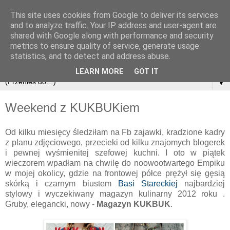
This site uses cookies from Google to deliver its services
and to analyze traffic. Your IP address and user-agent are
shared with Google along with performance and security
metrics to ensure quality of service, generate usage
statistics, and to detect and address abuse.
LEARN MORE
GOT IT
▼
Weekend z KUKBUKiem
Od kilku miesięcy śledziłam na Fb zajawki, kradzione kadry
z planu zdjęciowego, przecieki od kilku znajomych blogerek
i pewnej wyśmienitej szefowej kuchni. I oto w piątek
wieczorem wpadłam na chwilę do noowootwartego Empiku
w mojej okolicy, gdzie na frontowej półce prężył się gęsią
skórką i czarnym biustem
Basi Stareckiej
najbardziej
stylowy i wyczekiwany magazyn kulinarny 2012 roku .
Gruby, elegancki, nowy -
Magazyn KUKBUK
.