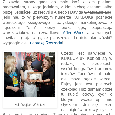
Z każdej strony gada do mnie ktoś z kim pijałam,
pracowałam, u kogo jadałam, z kim pichcę czasami albo
piszę. Jedliście już kiedyś u Alfredo i Davida
Chateaubriand
,
jeśli nie, to w pierwszym numerze KUKBUKa poznacie
weneckiego księgowego i paryskiego marketingowca z
frącuskim "ehrr", którzy pieką gęś, zapraszają
warszawiaków na czwartkowe
After Work
, a w wolnych
chwilach grają w gęsie planszówki. Lubicie planszówki?
wygooglajcie
Ludotekę Roszada
!
Czego jest najwięcej w
KUKBUK-u? Kobiet! są w
redakcji, w przepisach,
wśród fotografów i autorów
tekstów. Facetów ciut mało,
ale może będzie więcej.
Fajny jest test pijalnych
czekolad i już dumam gdzie
tu kupić lodowy cydr, o
którym wcześniej nie
słyszałam. Już się ciesze
Fot. Wojtek Wełnicki
na piątoćwiartkowy cykl z
Baronem i liczę na więcej Trzópka w kolejnych numerach.