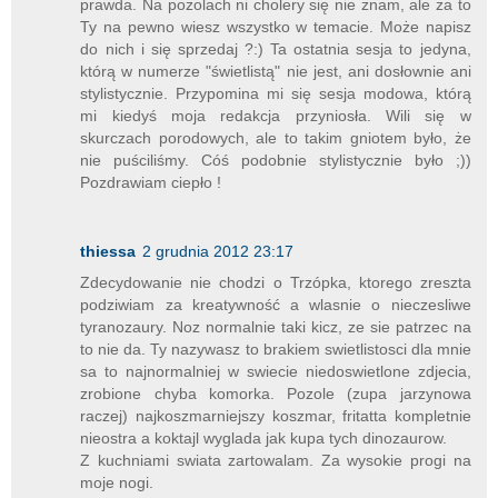
prawda. Na pozolach ni cholery się nie znam, ale za to
Ty na pewno wiesz wszystko w temacie. Może napisz
do nich i się sprzedaj ?:) Ta ostatnia sesja to jedyna,
którą w numerze "świetlistą" nie jest, ani dosłownie ani
stylistycznie. Przypomina mi się sesja modowa, którą
mi kiedyś moja redakcja przyniosła. Wili się w
skurczach porodowych, ale to takim gniotem było, że
nie puściliśmy. Cóś podobnie stylistycznie było ;))
Pozdrawiam ciepło !
thiessa
2 grudnia 2012 23:17
Zdecydowanie nie chodzi o Trzópka, ktorego zreszta
podziwiam za kreatywność a wlasnie o nieczesliwe
tyranozaury. Noz normalnie taki kicz, ze sie patrzec na
to nie da. Ty nazywasz to brakiem swietlistosci dla mnie
sa to najnormalniej w swiecie niedoswietlone zdjecia,
zrobione chyba komorka. Pozole (zupa jarzynowa
raczej) najkoszmarniejszy koszmar, fritatta kompletnie
nieostra a koktajl wyglada jak kupa tych dinozaurow.
Z kuchniami swiata zartowalam. Za wysokie progi na
moje nogi.