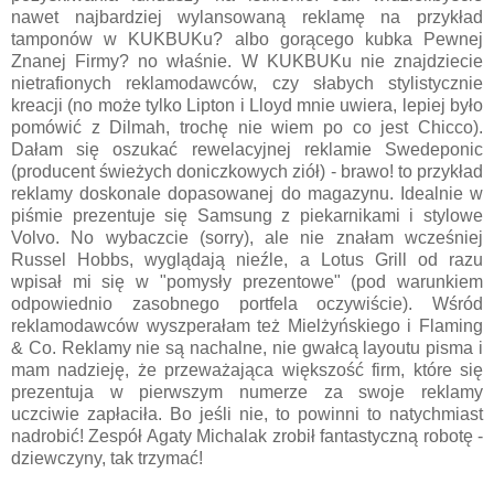
nawet najbardziej wylansowaną reklamę na przykład
tamponów w KUKBUKu? albo gorącego kubka Pewnej
Znanej Firmy? no właśnie. W KUKBUKu nie znajdziecie
nietrafionych reklamodawców, czy słabych stylistycznie
kreacji (no może tylko Lipton i Lloyd mnie uwiera, lepiej było
pomówić z Dilmah, trochę nie wiem po co jest Chicco).
Dałam się oszukać rewelacyjnej reklamie Swedeponic
(producent świeżych doniczkowych ziół) - brawo! to przykład
reklamy doskonale dopasowanej do magazynu. Idealnie w
piśmie prezentuje się Samsung z piekarnikami i stylowe
Volvo. No wybaczcie (sorry), ale nie znałam wcześniej
Russel Hobbs, wyglądają nieźle, a Lotus Grill od razu
wpisał mi się w "pomysły prezentowe" (pod warunkiem
odpowiednio zasobnego portfela oczywiście). Wśród
reklamodawców wyszperałam też Mielżyńskiego i Flaming
& Co. Reklamy nie są nachalne, nie gwałcą layoutu pisma i
mam nadzieję, że przeważająca większość firm, które się
prezentuja w pierwszym numerze za swoje reklamy
uczciwie zapłaciła. Bo jeśli nie, to powinni to natychmiast
nadrobić! Zespół Agaty Michalak zrobił fantastyczną robotę -
dziewczyny, tak trzymać!