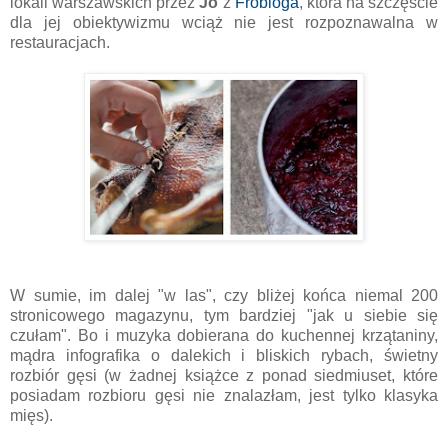
lokali warszawskich przez
Jo
z
Frobloga
, która na szczęście
dla jej obiektywizmu wciąż nie jest rozpoznawalna w
restauracjach.
W sumie, im dalej "w las", czy bliżej końca niemal 200
stronicowego magazynu, tym bardziej "jak u siebie się
czułam". Bo i muzyka dobierana do kuchennej krzątaniny,
mądra infografika o dalekich i bliskich rybach, świetny
rozbiór gęsi (w żadnej książce z ponad siedmiuset, które
posiadam rozbioru gęsi nie znalazłam, jest tylko klasyka
mięs).