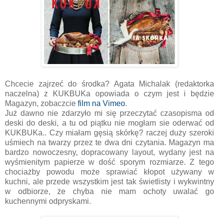
Chcecie zajrzeć do środka? Agata Michalak (redaktorka
naczelna) z KUKBUKa opowiada o czym jest i będzie
Magazyn, zobaczcie
film na Vimeo
.
Już dawno nie zdarzyło mi się przeczytać czasopisma od
deski do deski, a tu od piątku nie mogłam sie oderwać od
KUKBUKa.. Czy miałam gęsią skórkę? raczej duży szeroki
uśmiech na twarzy przez te dwa dni czytania. Magazyn ma
bardzo nowoczesny, dopracowany layout, wydany jest na
wyśmienitym papierze w dość sporym rozmiarze. Z tego
chociażby powodu może sprawiać kłopot używany w
kuchni, ale przede wszystkim jest tak świetlisty i wykwintny
w odbiorze, że chyba nie mam ochoty uwalać go
kuchennymi odpryskami.