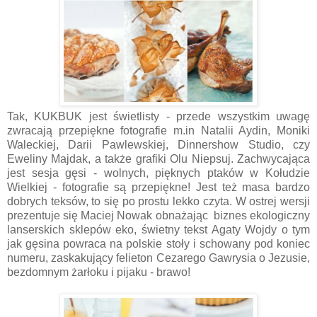
Tak, KUKBUK jest świetlisty - przede wszystkim uwagę
zwracają przepiękne fotografie m.in Natalii Aydin, Moniki
Waleckiej, Darii Pawlewskiej, Dinnershow Studio, czy
Eweliny Majdak, a także grafiki Olu Niepsuj. Zachwycająca
jest sesja gęsi - wolnych, pięknych ptaków w Kołudzie
Wielkiej - fotografie są przepiękne! Jest też masa bardzo
dobrych teksów, to się po prostu lekko czyta. W ostrej wersji
prezentuje się Maciej Nowak obnażając biznes ekologiczny
lanserskich sklepów eko, świetny tekst Agaty Wojdy o tym
jak gęsina powraca na polskie stoły i schowany pod koniec
numeru, zaskakujący felieton Cezarego Gawrysia o Jezusie,
bezdomnym żarłoku i pijaku - brawo!