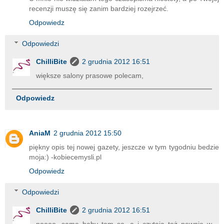
recenzji muszę się zanim bardziej rozejrzeć.
Odpowiedz
Odpowiedzi
ChilliBite
2 grudnia 2012 16:51
większe salony prasowe polecam,
Odpowiedz
AniaM
2 grudnia 2012 15:50
piękny opis tej nowej gazety, jeszcze w tym tygodniu bedzie
moja:) -kobiecemysli.pl
Odpowiedz
Odpowiedzi
ChilliBite
2 grudnia 2012 16:51
noooo, same baby tam są, a i czytają też pewnie w