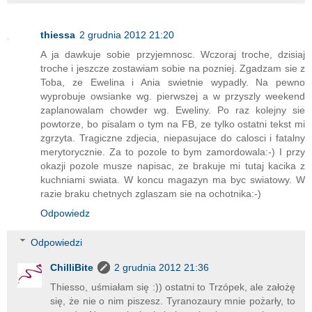
thiessa
2 grudnia 2012 21:20
A ja dawkuje sobie przyjemnosc. Wczoraj troche, dzisiaj
troche i jeszcze zostawiam sobie na pozniej. Zgadzam sie z
Toba, ze Ewelina i Ania swietnie wypadly. Na pewno
wyprobuje owsianke wg. pierwszej a w przyszly weekend
zaplanowalam chowder wg. Eweliny. Po raz kolejny sie
powtorze, bo pisalam o tym na FB, ze tylko ostatni tekst mi
zgrzyta. Tragiczne zdjecia, niepasujace do calosci i fatalny
merytorycznie. Za to pozole to bym zamordowala:-) I przy
okazji pozole musze napisac, ze brakuje mi tutaj kacika z
kuchniami swiata. W koncu magazyn ma byc swiatowy. W
razie braku chetnych zglaszam sie na ochotnika:-)
Odpowiedz
Odpowiedzi
ChilliBite
2 grudnia 2012 21:36
Thiesso, uśmiałam się :)) ostatni to Trzópek, ale założę
się, że nie o nim piszesz. Tyranozaury mnie pożarły, to