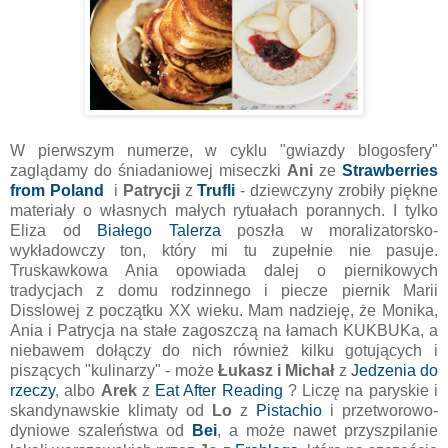
W pierwszym numerze, w cyklu "gwiazdy blogosfery"
zaglądamy do śniadaniowej miseczki
Ani
ze
Strawberries
from Poland
i
Patrycji
z
Trufli
- dziewczyny zrobiły piękne
materiały o własnych małych rytuałach porannych. I tylko
Eliza od
Białego Talerza
poszła w moralizatorsko-
wykładowczy ton, który mi tu zupełnie nie pasuje.
Truskawkowa Ania opowiada dalej o piernikowych
tradycjach z domu rodzinnego i piecze piernik Marii
Disslowej z początku XX wieku. Mam nadzieję, że Monika,
Ania i Patrycja na stałe zagoszczą na łamach KUKBUKa, a
niebawem dołączy do nich również kilku gotujących i
piszących "kulinarzy" - może
Łukasz i Michał
z
Jedzenia do
rzeczy
, albo
Arek
z
Eat After Reading
? Liczę na paryskie i
skandynawskie klimaty od
Lo
z
Pistachio
i przetworowo-
dyniowe szaleństwa od
Bei
, a może nawet przyszpilanie