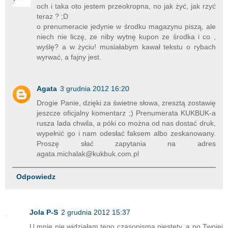
och i taka oto jestem przeokropna, no jak żyć, jak rzyć
teraz ? ;D
o prenumeracie jedynie w środku magazynu piszą, ale
niech nie liczę, ze niby wytnę kupon ze środka i co ,
wyślę? a w życiu! musiałabym kawał tekstu o rybach
wyrwać, a fajny jest.
Agata
3 grudnia 2012 16:20
Drogie Panie, dzięki za świetne słowa, zresztą zostawię
jeszcze oficjalny komentarz ;) Prenumerata KUKBUK-a
rusza lada chwila, a póki co można od nas dostać druk,
wypełnić go i nam odesłać faksem albo zeskanowany.
Proszę słać zapytania na adres
agata.michalak@kukbuk.com.pl
Odpowiedz
Jola P-S
2 grudnia 2012 15:37
U mnie nie widziałam tego czasopisma niestety, a po Twojej