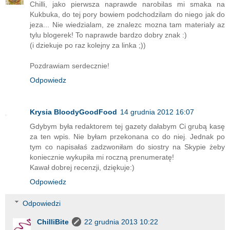
Chilli, jako pierwsza naprawde narobilas mi smaka na
Kukbuka, do tej pory bowiem podchodzilam do niego jak do
jeza... Nie wiedzialam, ze znalezc mozna tam materialy az
tylu blogerek! To naprawde bardzo dobry znak :)
(i dziekuje po raz kolejny za linka ;))
Pozdrawiam serdecznie!
Odpowiedz
Krysia BloodyGoodFood
14 grudnia 2012 16:07
Gdybym była redaktorem tej gazety dałabym Ci grubą kasę
za ten wpis. Nie byłam przekonana co do niej. Jednak po
tym co napisałaś zadzwoniłam do siostry na Skypie żeby
koniecznie wykupiła mi roczną prenumeratę!
Kawał dobrej recenzji, dziękuje:)
Odpowiedz
Odpowiedzi
ChilliBite
22 grudnia 2013 10:22