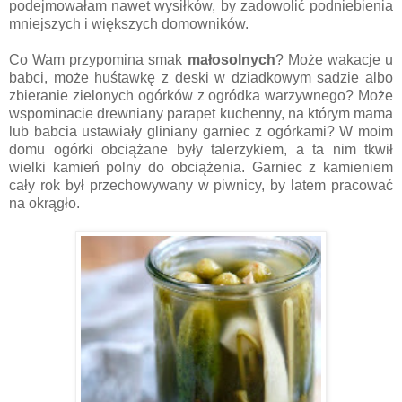
podejmowałam nawet wysiłków, by zadowolić podniebienia
mniejszych i większych domowników.
Co Wam przypomina smak
małosolnych
? Może wakacje u
babci, może huśtawkę z deski w dziadkowym sadzie albo
zbieranie zielonych ogórków z ogródka warzywnego? Może
wspominacie drewniany parapet kuchenny, na którym mama
lub babcia ustawiały gliniany garniec z ogórkami? W moim
domu ogórki obciążane były talerzykiem, a ta nim tkwił
wielki kamień polny do obciążenia. Garniec z kamieniem
cały rok był przechowywany w piwnicy, by latem pracować
na okrągło.