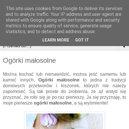
This site uses cookies from Google to deliver its services
and to analyze traffic. Your IP address and user-agent are
shared with Google along with performance and security
metrics to ensure quality of service, generate usage
statistics, and to detect and address abuse.
LEARN MORE
GOT IT
▼
Ogórki małosolne
Można kochać lub nienawidzić, można jeść samemu lub
karmić innych.
Ogórki małosolne
to jedna z tradycji
domowych przetworów i kiszonek, których nie należy
zapomnieć. Są tak proste do zrobienia, że aż wstyd się
przyznać, że robi się je po raz pierwszy. Ja się przyznaję, to
moje pierwsze
ogórki małosolne
, a są wyśmienite!