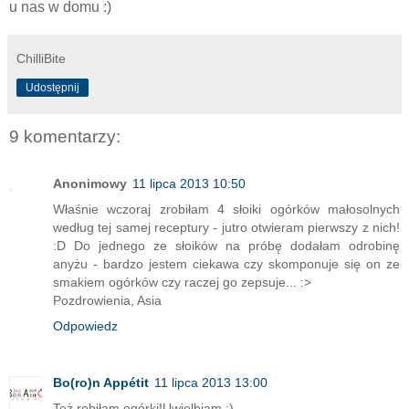
u nas w domu :)
ChilliBite
Udostępnij
9 komentarzy:
Anonimowy
11 lipca 2013 10:50
Właśnie wczoraj zrobiłam 4 słoiki ogórków małosolnych
według tej samej receptury - jutro otwieram pierwszy z nich!
:D Do jednego ze słoików na próbę dodałam odrobinę
anyżu - bardzo jestem ciekawa czy skomponuje się on ze
smakiem ogórków czy raczej go zepsuje... :>
Pozdrowienia, Asia
Odpowiedz
Bo(ro)n Appétit
11 lipca 2013 13:00
Też robiłam ogórki!Uwielbiam :)