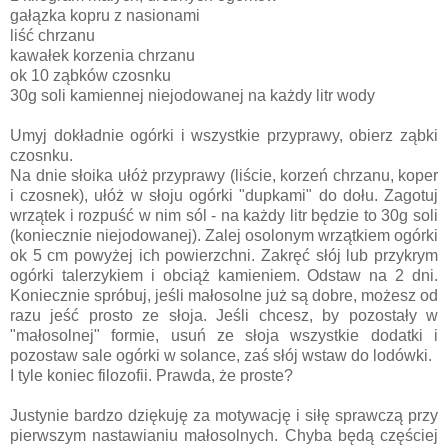
gałązka kopru z nasionami
liść chrzanu
kawałek korzenia chrzanu
ok 10 ząbków czosnku
30g soli kamiennej niejodowanej na każdy litr wody
Umyj dokładnie ogórki i wszystkie przyprawy, obierz ząbki
czosnku.
Na dnie słoika ułóż przyprawy (liście, korzeń chrzanu, koper
i czosnek), ułóż w słoju ogórki "dupkami" do dołu. Zagotuj
wrzątek i rozpuść w nim sól - na każdy litr będzie to 30g soli
(koniecznie niejodowanej). Zalej osolonym wrzątkiem ogórki
ok 5 cm powyżej ich powierzchni. Zakręć słój lub przykrym
ogórki talerzykiem i obciąż kamieniem. Odstaw na 2 dni.
Koniecznie spróbuj, jeśli małosolne już są dobre, możesz od
razu jeść prosto ze słoja. Jeśli chcesz, by pozostały w
"małosolnej" formie, usuń ze słoja wszystkie dodatki i
pozostaw sale ogórki w solance, zaś słój wstaw do lodówki.
I tyle koniec filozofii. Prawda, że proste?
Justynie bardzo dziękuję za motywację i siłę sprawczą przy
pierwszym nastawianiu małosolnych. Chyba będą częściej