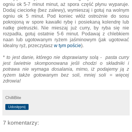
ogniu ok 5-7 minut minut, aż spora część płynu wyparuje.
Dodaj cieciorkę (bez zalewy), wymieszaj i gotuj na wolnym
ogniu ok 5 minut. Pod koniec włóż ostrożnie do sosu
pokrojoną w spore kawałki rybę i posiekaną kolendrę lub
natkę pietruszki. Nie mieszaj już curry, by ryba się nie
rozpadła, gotuj ostatnie 5-6 minut. Podawaj z chlebkiem
naan lub ugotowanym ryżem jaśminowym (jak ugotować
idealny ryż, przeczytasz
w tym poście
).
*
to jest danie, którego nie doprawiamy solą - pasta curry
jest świetnie skomponowana jeśli chodzi o składniki i
potrawa nie wymaga dosalania, mimo, iż podajemy ją z
ryżem także gotowanym bez soli, mniej soli = więcej
zdrowia!
ChilliBite
Udostępnij
7 komentarzy: