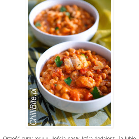
Ostrość curry reguluj ilością pasty, którą dodajesz. Ja lubię