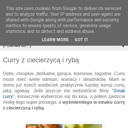
This site uses cookies from Google to deliver its services
and to analyze traffic. Your IP address and user-agent are
shared with Google along with performance and security
metrics to ensure quality of service, generate usage
statistics, and to detect and address abuse.
LEARN MORE
GOT IT
▼
Curry z ciecierzycą i rybą
Ostre, chrupkie, delikatne, gorące, kremowe, łagodne. Curry
może mieć wiele odmian, wariacji i składników. Mam w
domu już trzech wielbicieli praktycznie każdej wersji curry,
jaką ugotuję. Jeśli jeszcze nie widzieliście filmy
"Smak
curry"
, koniecznie wybierzcie się do kina, a potem zjedzcie
miskę tego super prostego, a
wyśmienitego w smaku curry
z ciecierzycą i rybą.