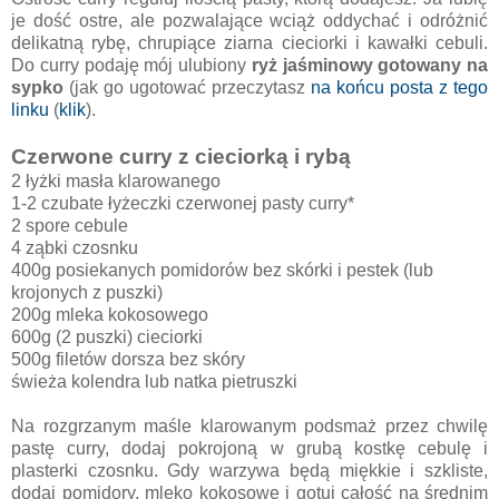
je dość ostre, ale pozwalające wciąż oddychać i odróżnić
delikatną rybę, chrupiące ziarna cieciorki i kawałki cebuli.
Do curry podaję mój ulubiony
ryż jaśminowy gotowany na
sypko
(jak go ugotować przeczytasz
na końcu posta z tego
linku
(
klik
).
Czerwone curry z cieciorką i rybą
2 łyżki masła klarowanego
1-2 czubate łyżeczki czerwonej pasty curry*
2 spore cebule
4 ząbki czosnku
400g posiekanych pomidorów bez skórki i pestek (lub
krojonych z puszki)
200g mleka kokosowego
600g (2 puszki) cieciorki
500g filetów dorsza bez skóry
świeża kolendra lub natka pietruszki
Na rozgrzanym maśle klarowanym podsmaż przez chwilę
pastę curry, dodaj pokrojoną w grubą kostkę cebulę i
plasterki czosnku. Gdy warzywa będą miękkie i szkliste,
dodaj pomidory, mleko kokosowe i gotuj całość na średnim