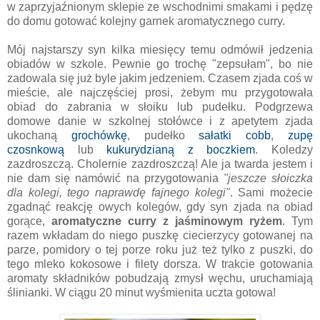
w zaprzyjaźnionym sklepie ze wschodnimi smakami i pędzę
do domu gotować kolejny garnek aromatycznego curry.
Mój najstarszy syn kilka miesięcy temu odmówił jedzenia
obiadów w szkole. Pewnie go trochę "zepsułam", bo nie
zadowala się już byle jakim jedzeniem. Czasem zjada coś w
mieście, ale najczęściej prosi, żebym mu przygotowała
obiad do zabrania w słoiku lub pudełku. Podgrzewa
domowe danie w szkolnej stołówce i z apetytem zjada
ukochaną
grochówkę
, pudełko
sałatki cobb
,
zupę
czosnkową
lub
kukurydzianą z boczkiem
. Koledzy
zazdroszczą. Cholernie zazdroszczą! Ale ja twarda jestem i
nie dam się namówić na przygotowania
"jeszcze słoiczka
dla kolegi, tego naprawdę fajnego kolegi"
. Sami możecie
zgadnąć reakcję owych kolegów, gdy syn zjada na obiad
gorące,
aromatyczne curry z jaśminowym ryżem
. Tym
razem wkładam do niego puszkę ciecierzycy gotowanej na
parze, pomidory o tej porze roku już też tylko z puszki, do
tego mleko kokosowe i filety dorsza. W trakcie gotowania
aromaty składników pobudzają zmysł węchu, uruchamiają
ślinianki. W ciągu 20 minut wyśmienita uczta gotowa!