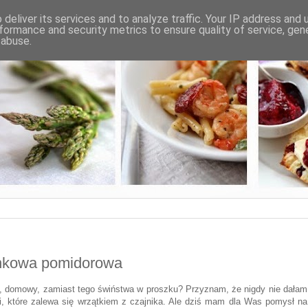
deliver its services and to analyze traffic. Your IP address and
formance and security metrics to ensure quality of service, ge
 abuse.
snkowa pomidorowa
y, domowy, zamiast tego świństwa w proszku? Przyznam, że nigdy nie dałam
, które zalewa się wrzątkiem z czajnika. Ale dziś mam dla Was pomysł na