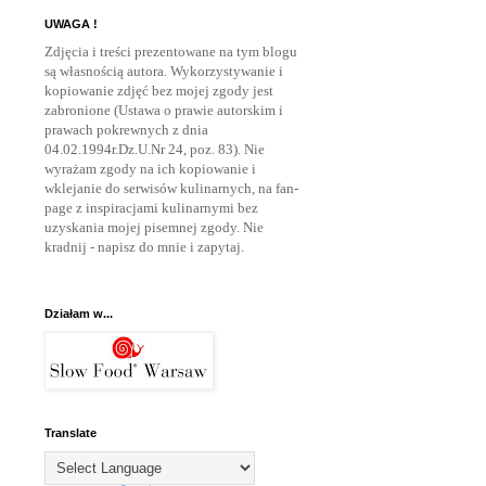
UWAGA !
Zdjęcia i treści prezentowane na tym blogu
są własnością autora. Wykorzystywanie i
kopiowanie zdjęć bez mojej zgody jest
zabronione (Ustawa o prawie autorskim i
prawach pokrewnych z dnia
04.02.1994r.Dz.U.Nr 24, poz. 83). Nie
wyrażam zgody na ich kopiowanie i
wklejanie do serwisów kulinarnych, na fan-
page z inspiracjami kulinarnymi bez
uzyskania mojej pisemnej zgody. Nie
kradnij - napisz do mnie
i zapytaj.
Działam w...
Translate