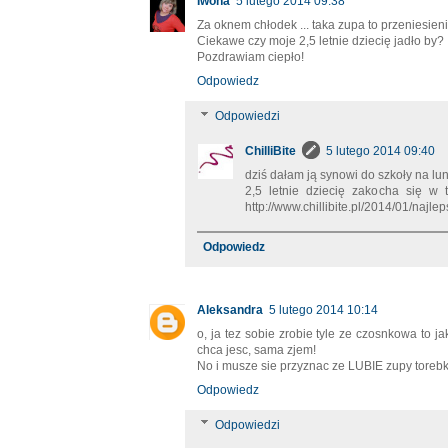
Iwona
5 lutego 2014 09:38
Za oknem chłodek ... taka zupa to przeniesieni
Ciekawe czy moje 2,5 letnie dziecię jadło by?
Pozdrawiam ciepło!
Odpowiedz
Odpowiedzi
ChilliBite
5 lutego 2014 09:40
dziś dałam ją synowi do szkoły na lunc
2,5 letnie dziecię zakocha się w 
http://www.chillibite.pl/2014/01/na
Odpowiedz
Aleksandra
5 lutego 2014 10:14
o, ja tez sobie zrobie tyle ze czosnkowa to 
chca jesc, sama zjem!
No i musze sie przyznac ze LUBIE zupy torebk
Odpowiedz
Odpowiedzi