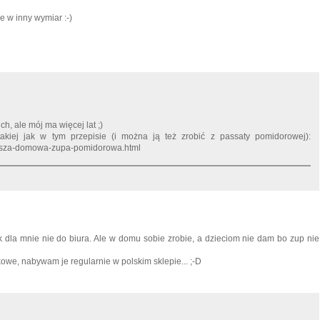
e w inny wymiar :-)
h, ale mój ma więcej lat ;)
takiej jak w tym przepisie (i można ją też zrobić z passaty pomidorowej):
jlepsza-domowa-zupa-pomidorowa.html
jak dla mnie nie do biura. Ale w domu sobie zrobie, a dzieciom nie dam bo zup nie
owe, nabywam je regularnie w polskim sklepie... ;-D