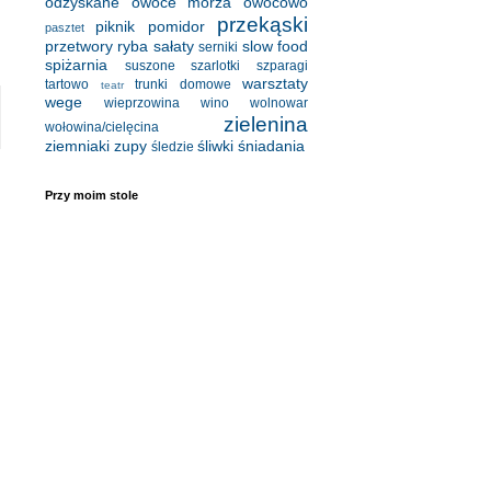
odzyskane
owoce morza
owocowo
przekąski
piknik
pomidor
pasztet
przetwory
ryba
sałaty
slow food
serniki
spiżarnia
suszone
szarlotki
szparagi
warsztaty
tartowo
trunki domowe
teatr
wege
wieprzowina
wino
wolnowar
zielenina
wołowina/cielęcina
ziemniaki
zupy
śliwki
śniadania
śledzie
Przy moim stole