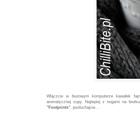
Włączcie w biurowym komputerze kawałek fajne
aromatycznej zupy. Najlepiej z nogami na biur
"Footprints"
, posłuchajcie…