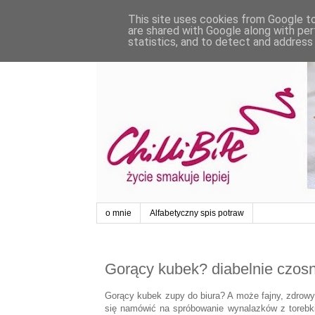
This site uses cookies from Google to 
are shared with Google along with per
statistics, and to detect and address
o mnie
Alfabetyczny spis potraw
Gorący kubek? diabelnie czo
Gorący kubek zupy do biura? A może fajny, zdrow
się namówić na spróbowanie wynalazków z torebki