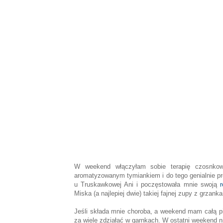
W weekend włączyłam sobie terapię czosnk
aromatyzowanym tymiankiem i do tego genialnie p
u Truskawkowej Ani i poczęstowała mnie swoją
Miska (a najlepiej dwie) takiej fajnej zupy z grzan
Jeśli składa mnie choroba, a weekend mam całą pi
za wiele zdziałać w garnkach. W ostatni weekend ni