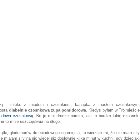
ową - mleko z miodem i czosnkiem, kanapka z masłem czosnkowym
rosta
diabelnie czosnkowa zupa pomidorowa
. Kiedyś byłam w Trójmieście
rodowa czosnkową
. Bo ja moi drodze bardzo, ale to bardzo lubię czosnek.
kami to mnie uszczęśliwia na długo.
ątkę głodomorów do obiadowego ogarnięcia, to wierzcie mi, że nie mam siły
e miałam siły na nic więcej niż dosłownie kilka minut w kuchni, gdy dzieciaki