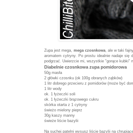
Zupa jest mega,
mega czosnkowa
, ale w taki fa
aromatem cytryny. Po prostu idealnie nadaje się 
podgrzać. Uwierzcie mi, wszystkie "gorące kubki"
Diabelnie czosnkowa zupa pomidorowa
50g masła
2 główki czosnku (ok 100g obranych ząbków)
1 litr dobrego przecieru z pomidorów (może być dom
1 litr wody
ok. 1 łyżeczki soli
ok. 1 łyżeczki brązowego cukru
skórka otarta z 1 cytryny
świeżo mielony pieprz
30g kaszy manny
świeże liście bazylii
Na suchej patelni wysusz liście bazylii na chrupiąc