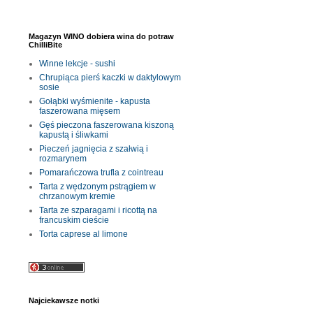
Magazyn WINO dobiera wina do potraw
ChilliBite
Winne lekcje - sushi
Chrupiąca pierś kaczki w daktylowym
sosie
Gołąbki wyśmienite - kapusta
faszerowana mięsem
Gęś pieczona faszerowana kiszoną
kapustą i śliwkami
Pieczeń jagnięcia z szałwią i
rozmarynem
Pomarańczowa trufla z cointreau
Tarta z wędzonym pstrągiem w
chrzanowym kremie
Tarta ze szparagami i ricottą na
francuskim cieście
Torta caprese al limone
Najciekawsze notki