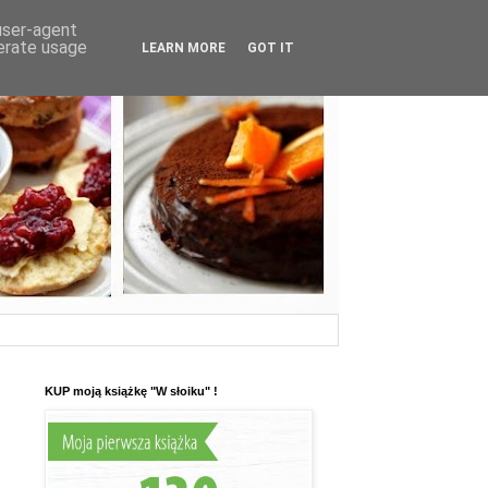
 user-agent
nerate usage
LEARN MORE
GOT IT
KUP moją książkę "W słoiku" !