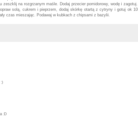
ku zeszklij na rozgrzanym maśle. Dodaj przecier pomidorowy, wodę i zagotuj.
opraw solą, cukrem i pieprzem, dodaj skórkę otartą z cytryny i gotuj ok 10
ły czas mieszając. Podawaj w kubkach z chipsami z bazylii.
:)
a :D