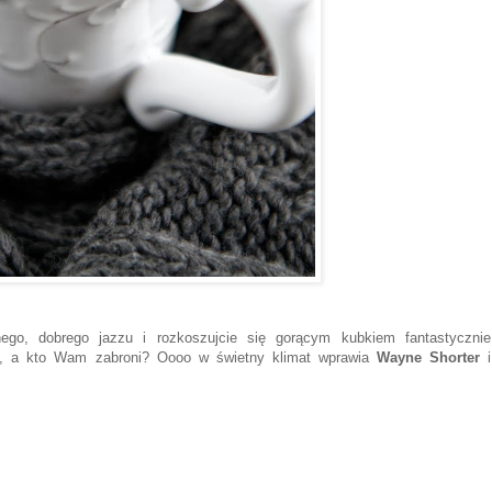
go, dobrego jazzu i rozkoszujcie się gorącym kubkiem fantastycznie
ku, a kto Wam zabroni? Oooo w świetny klimat wprawia
Wayne Shorter
i