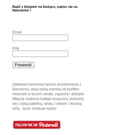
Bądź z blogiem na bieżąco, zapisz się na
Newsletter !
Email
Imię
Zakładam kolorowy fartuch przywieziony z
Barcelony, starą łyżką ciemną od konfitur
mieszam w kuchni smaki, zapachy i dźwięki.
Włączę ulubiony koktajl muzyczny, podzielę
się z tobą patelnią, oliwą z oliwek i morską
solą - życie smakuje lepiej!