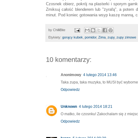
Czosnek obierz, pokrój na plasterki i sporym garn
Zmiksuj całość blenderem lub "żyrafą", a potem d
minut. Pod koniec gotowania wsyp kaszę manną, ca
by
ChilliBite
Etykiety:
gorący kubek
,
pomidor
,
Zima
,
zupy
,
zupy zimowe
10 komentarzy:
Anonimowy
4 lutego 2014 13:46
Taka zupa, taka muzyka, to MUSI być wyborne 
Odpowiedz
Unknown
4 lutego 2014 18:21
O matko, ile czosnku! Zakochałam się z miejsc
Odpowiedz