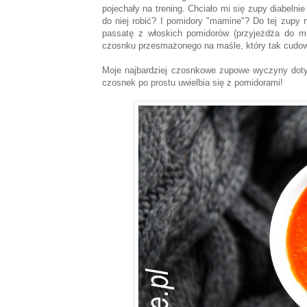
pojechały na trening. Chciało mi się zupy diabelni
do niej robić? I pomidory "mamine"? Do tej zup
passatę z włoskich pomidorów (przyjeżdża do m
czosnku przesmażonego na maśle, który tak cudow
Moje najbardziej czosnkowe zupowe wyczyny dot
czosnek po prostu uwielbia się z pomidorami!