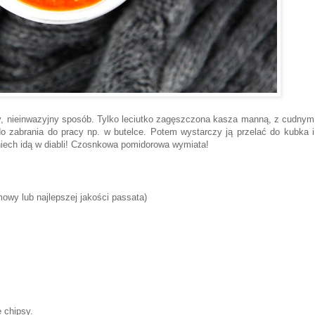
jny, nieinwazyjny sposób. Tylko leciutko zagęszczona kasza manną, z cudnym
do zabrania do pracy np. w butelce. Potem wystarczy ją przelać do kubka i
 niech idą w diabli! Czosnkowa pomidorowa wymiata!
owy lub najlepszej jakości passata)
e chipsy.