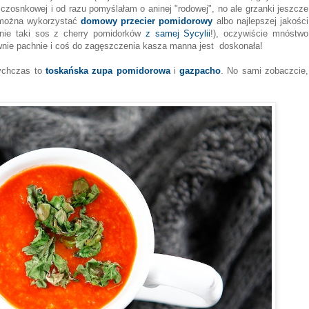
e czosnkowej i od razu pomyślałam o aninej "rodowej", no ale grzanki jeszcze
y można wykorzystać
domowy przecier pomidorowy
albo najlepszej jakości
nie taki sos z cherry pomidorków
z samej Sycylii
!), oczywiście mnóstwo
nie pachnie i coś do zagęszczenia kasza manna jest doskonała!
ychczas to
toskańska zupa pomidorowa
i
gazpacho
. No sami zobaczcie,