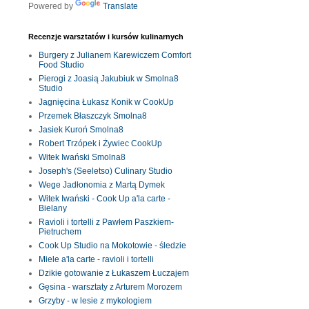
Powered by
Translate
Recenzje warsztatów i kursów kulinarnych
Burgery z Julianem Karewiczem Comfort
Food Studio
Pierogi z Joasią Jakubiuk w Smolna8
Studio
Jagnięcina Łukasz Konik w CookUp
Przemek Błaszczyk Smolna8
Jasiek Kuroń Smolna8
Robert Trzópek i Żywiec CookUp
Witek Iwański Smolna8
Joseph's (Seeletso) Culinary Studio
Wege Jadłonomia z Martą Dymek
Witek Iwański - Cook Up a'la carte -
Bielany
Ravioli i tortelli z Pawłem Paszkiem-
Pietruchem
Cook Up Studio na Mokotowie - śledzie
Miele a'la carte - ravioli i tortelli
Dzikie gotowanie z Łukaszem Łuczajem
Gęsina - warsztaty z Arturem Morozem
Grzyby - w lesie z mykologiem