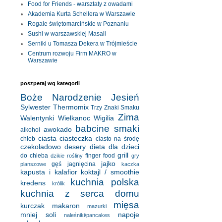
Food for Friends - warsztaty z owadami
Akademia Kurta Schellera w Warszawie
Rogale świętomarcińskie w Poznaniu
Sushi w warszawskiej Masali
Serniki u Tomasza Dekera w Trójmieście
Centrum rozwoju Firm MAKRO w
Warszawie
poszperaj wg kategorii
Boże Narodzenie
Jesień
Sylwester
Thermomix
Trzy Znaki Smaku
Zima
Walentynki
Wielkanoc
Wigilia
babcine smaki
awokado
alkohol
ciasta
ciasteczka
chleb
ciasto na środę
czekoladowo
desery
dieta
dla dzieci
grill
do chleba
finger food
dzikie rośliny
gry
jajko
gęś
jagnięcina
planszowe
kaczka
kapusta i kalafior
koktajl / smoothie
kuchnia polska
kredens
królik
kuchnia z serca domu
mięsa
kurczak
makaron
mazurki
mniej soli
napoje
naleśniki/pancakes