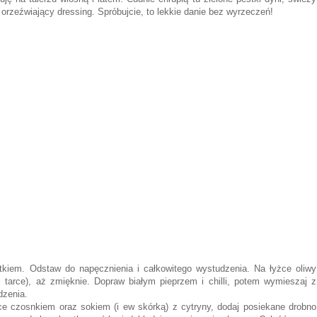
 orzeźwiający dressing. Spróbujcie, to lekkie danie bez wyrzeczeń!
kiem. Odstaw do napęcznienia i całkowitego wystudzenia. Na łyżce oliwy
 tarce), aż zmięknie. Dopraw białym pieprzem i chilli, potem wymieszaj z
dzenia.
rce czosnkiem oraz sokiem (i ew skórką) z cytryny, dodaj posiekane drobno