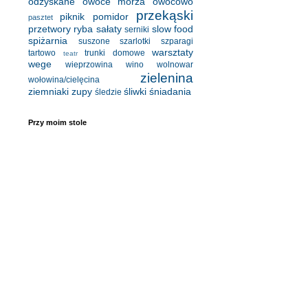
odzyskane
owoce morza
owocowo
przekąski
piknik
pomidor
pasztet
przetwory
ryba
sałaty
slow food
serniki
spiżarnia
suszone
szarlotki
szparagi
warsztaty
tartowo
trunki domowe
teatr
wege
wieprzowina
wino
wolnowar
zielenina
wołowina/cielęcina
ziemniaki
zupy
śliwki
śniadania
śledzie
Przy moim stole