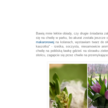
Bawią mnie lekkie obiady, czy drugie śniadania z
się na chwilę w parku, bo akurat została jeszcze
makaronowej
na kolanach, wystawiam twarz do s
kaszotka" - rześka, soczysta, niesamowicie aroma
chwilę na pobliską ławkę gdzieś na skrawku zielen
słońcu, zagapcie się przez chwile na przemykając