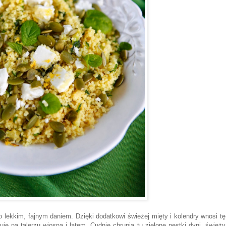
o lekkim, fajnym daniem. Dzięki dodatkowi świeżej mięty i kolendry wnosi tę
ję na talerzu wiosną i latem. Cudnie chrupią tu zielone pestki dyni, świeży