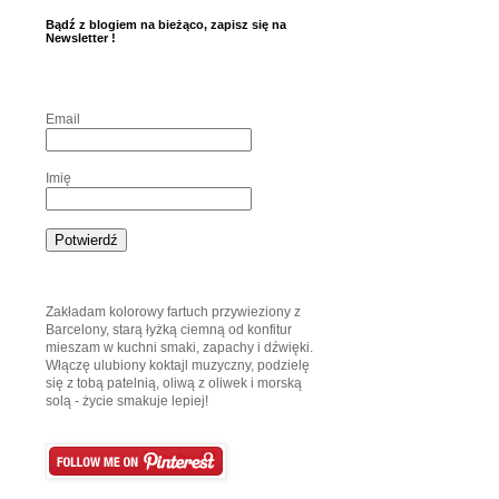
Bądź z blogiem na bieżąco, zapisz się na
Newsletter !
Email
Imię
Zakładam kolorowy fartuch przywieziony z
Barcelony, starą łyżką ciemną od konfitur
mieszam w kuchni smaki, zapachy i dźwięki.
Włączę ulubiony koktajl muzyczny, podzielę
się z tobą patelnią, oliwą z oliwek i morską
solą - życie smakuje lepiej!