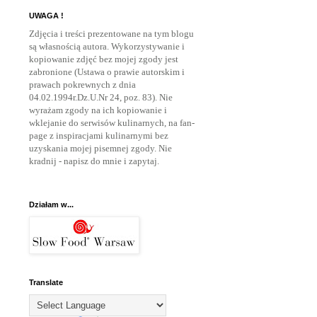
UWAGA !
Zdjęcia i treści prezentowane na tym blogu
są własnością autora. Wykorzystywanie i
kopiowanie zdjęć bez mojej zgody jest
zabronione (Ustawa o prawie autorskim i
prawach pokrewnych z dnia
04.02.1994r.Dz.U.Nr 24, poz. 83). Nie
wyrażam zgody na ich kopiowanie i
wklejanie do serwisów kulinarnych, na fan-
page z inspiracjami kulinarnymi bez
uzyskania mojej pisemnej zgody. Nie
kradnij - napisz do mnie
i zapytaj.
Działam w...
Translate