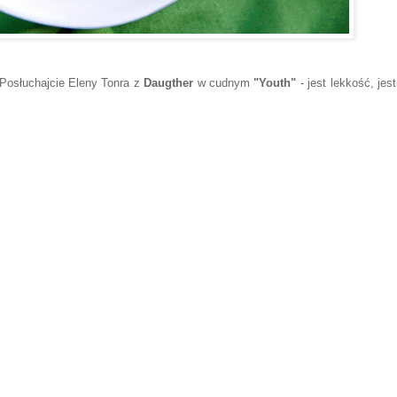
! Posłuchajcie Eleny Tonra z
Daugther
w cudnym
"Youth"
- jest lekkość, jest