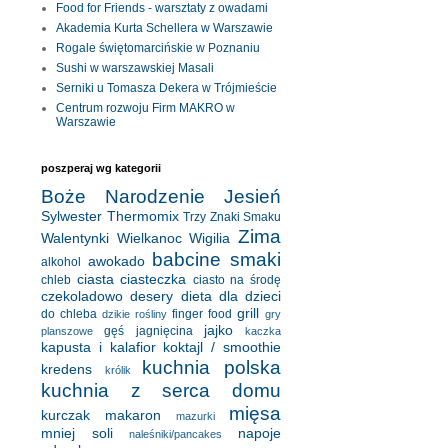
Food for Friends - warsztaty z owadami
Akademia Kurta Schellera w Warszawie
Rogale świętomarcińskie w Poznaniu
Sushi w warszawskiej Masali
Serniki u Tomasza Dekera w Trójmieście
Centrum rozwoju Firm MAKRO w
Warszawie
poszperaj wg kategorii
Boże Narodzenie
Jesień
Sylwester
Thermomix
Trzy Znaki Smaku
Zima
Walentynki
Wielkanoc
Wigilia
babcine smaki
awokado
alkohol
ciasta
ciasteczka
chleb
ciasto na środę
czekoladowo
desery
dieta
dla dzieci
grill
do chleba
finger food
dzikie rośliny
gry
jajko
gęś
jagnięcina
planszowe
kaczka
kapusta i kalafior
koktajl / smoothie
kuchnia polska
kredens
królik
kuchnia z serca domu
mięsa
kurczak
makaron
mazurki
mniej soli
napoje
naleśniki/pancakes