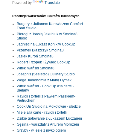
Powered by
Translate
Recenzje warsztatów i kursów kulinarnych
Burgery z Julianem Karewiczem Comfort
Food Studio
Pierogi z Joasią Jakubiuk w Smolna8
Studio
Jagnięcina Łukasz Konik w CookUp
Przemek Błaszczyk Smolna8
Jasiek Kuroń Smolna8
Robert Trzópek i Żywiec CookUp
Witek Iwański Smolna8
Joseph's (Seeletso) Culinary Studio
Wege Jadłonomia z Martą Dymek
Witek Iwański - Cook Up a'la carte -
Bielany
Ravioli i tortelli z Pawłem Paszkiem-
Pietruchem
Cook Up Studio na Mokotowie - śledzie
Miele a'la carte - ravioli i tortelli
Dzikie gotowanie z Łukaszem Łuczajem
Gęsina - warsztaty z Arturem Morozem
Grzyby - w lesie z mykologiem