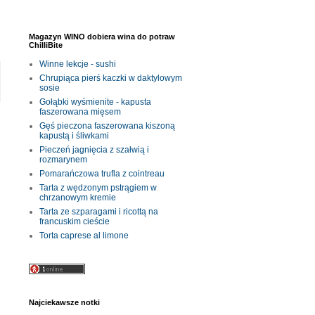
Magazyn WINO dobiera wina do potraw
ChilliBite
Winne lekcje - sushi
Chrupiąca pierś kaczki w daktylowym
sosie
Gołąbki wyśmienite - kapusta
faszerowana mięsem
Gęś pieczona faszerowana kiszoną
kapustą i śliwkami
Pieczeń jagnięcia z szałwią i
rozmarynem
Pomarańczowa trufla z cointreau
Tarta z wędzonym pstrągiem w
chrzanowym kremie
Tarta ze szparagami i ricottą na
francuskim cieście
Torta caprese al limone
Najciekawsze notki