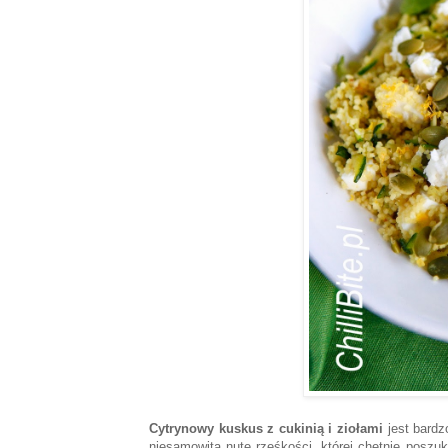
Cytrynowy kuskus z cukinią i ziołami
jest bardz
niesamowita nutę rześkości, której chętnie poszuku