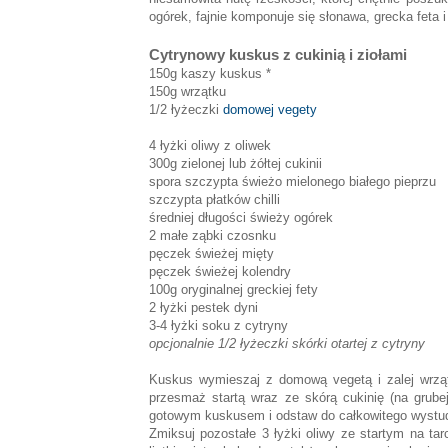
ogórek, fajnie komponuje się słonawa, grecka feta i
Cytrynowy kuskus z cukinią i ziołami
150g kaszy kuskus *
150g wrzątku
1/2 łyżeczki
domowej vegety
4 łyżki oliwy z oliwek
300g zielonej lub żółtej cukinii
spora szczypta świeżo mielonego białego pieprzu
szczypta płatków chilli
średniej długości świeży ogórek
2 małe ząbki czosnku
pęczek świeżej mięty
pęczek świeżej kolendry
100g oryginalnej greckiej fety
2 łyżki pestek dyni
3-4 łyżki soku z cytryny
opcjonalnie 1/2 łyżeczki skórki otartej z cytryny
Kuskus wymieszaj z domową vegetą i zalej wrząt
przesmaż startą wraz ze skórą cukinię (na grubej
gotowym kuskusem i odstaw do całkowitego wystu
Zmiksuj pozostałe 3 łyżki oliwy ze startym na ta