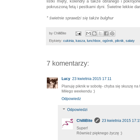
listki mięty, kolendry a także obranego i pokroj
pokruszoną fetą i pestkami dyni. Świetne lekkie d
* świetnie sprawdzi się także bulghur
by
ChilliBite
Etykiety:
cukinia
,
kasza
,
lunchbox
,
ogórek
,
piknik
,
sałaty
7 komentarzy:
Lucy
23 kwietnia 2015 17:11
Planuję piknik w sobotę- chyba się skuszę na 
Miłego weekendu :)
Odpowiedz
Odpowiedzi
ChilliBite
23 kwietnia 2015 17:1
Super!
Również pięknego życzę :)