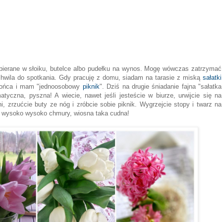
abierane w słoiku, butelce albo pudełku na wynos. Mogę wówczas zatrzymać
 chwila do spotkania. Gdy pracuję z domu, siadam na tarasie z miską
sałatki
łońca i mam "jednoosobowy
piknik
". Dziś na drugie śniadanie fajna "sałatka
tyczna, pyszna! A wiecie, nawet jeśli jesteście w biurze, urwijcie się na
i, zrzućcie buty ze nóg i zróbcie sobie piknik. Wygrzejcie stopy i twarz na
e wysoko wysoko chmury, wiosna taka cudna!