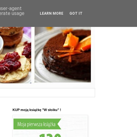
 user-agent
nerate usage
LEARN MORE
GOT IT
KUP moją książkę "W słoiku" !