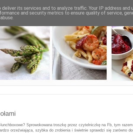
deliver its services and to analyze traffic. Your IP address and
formance and security metrics to ensure quality of service, ge
 abuse.
iołami
o-lunchboxowe? Sprowokowana troszkę przez czytelniczkę na Fb, tym razem
rdzo orzeźwiająca, szybka do zrobienia i świetnie sprawdzi się zarówno do