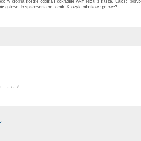
onego w drobną kostkę ogórka i dokładnie wymieszaj z kaszą. Całość posyp
anie gotowe do spakowania na piknik. Koszyki piknikowe gotowe?
ten kuskus!
5