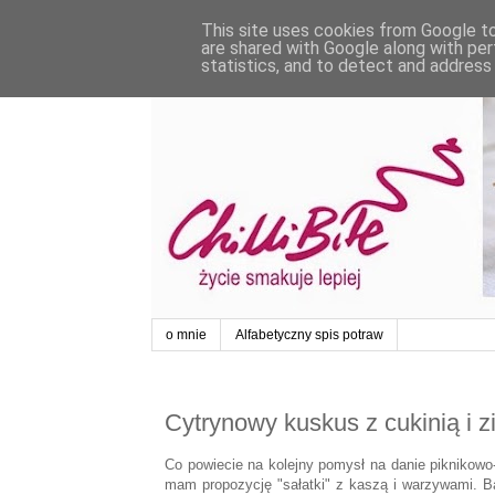
This site uses cookies from Google to 
are shared with Google along with per
statistics, and to detect and address
o mnie
Alfabetyczny spis potraw
Cytrynowy kuskus z cukinią i z
Co powiecie na kolejny pomysł na danie piknikow
mam propozycję "sałatki" z kaszą i warzywami. Ba