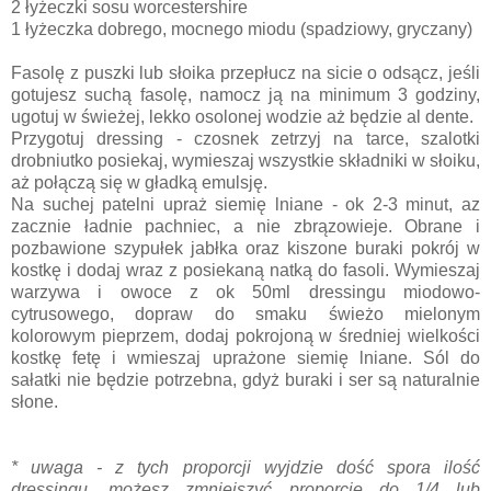
2 łyżeczki sosu worcestershire
1 łyżeczka dobrego, mocnego miodu (spadziowy, gryczany)
Fasolę z puszki lub słoika przepłucz na sicie o odsącz, jeśli
gotujesz suchą fasolę, namocz ją na minimum 3 godziny,
ugotuj w świeżej, lekko osolonej wodzie aż będzie al dente.
Przygotuj dressing - czosnek zetrzyj na tarce, szalotki
drobniutko posiekaj, wymieszaj wszystkie składniki w słoiku,
aż połączą się w gładką emulsję.
Na suchej patelni upraż siemię lniane - ok 2-3 minut, az
zacznie ładnie pachniec, a nie zbrązowieje. Obrane i
pozbawione szypułek jabłka oraz kiszone buraki pokrój w
kostkę i dodaj wraz z posiekaną natką do fasoli. Wymieszaj
warzywa i owoce z ok 50ml dressingu miodowo-
cytrusowego, dopraw do smaku świeżo mielonym
kolorowym pieprzem, dodaj pokrojoną w średniej wielkości
kostkę fetę i wmieszaj uprażone siemię lniane. Sól do
sałatki nie będzie potrzebna, gdyż buraki i ser są naturalnie
słone.
* uwaga - z tych proporcji wyjdzie dość spora ilość
dressingu, możesz zmniejszyć proporcje do 1/4 lub