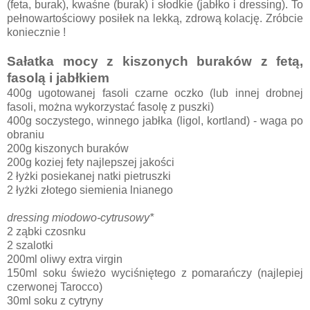
(feta, burak), kwaśne (burak) i słodkie (jabłko i dressing). To
pełnowartościowy posiłek na lekką, zdrową kolację. Zróbcie
koniecznie !
Sałatka mocy z kiszonych buraków z fetą,
fasolą i jabłkiem
400g ugotowanej fasoli czarne oczko (lub innej drobnej
fasoli, można wykorzystać fasolę z puszki)
400g soczystego, winnego jabłka (ligol, kortland) - waga po
obraniu
200g kiszonych buraków
200g koziej fety najlepszej jakości
2 łyżki posiekanej natki pietruszki
2 łyżki złotego siemienia lnianego
dressing miodowo-cytrusowy*
2 ząbki czosnku
2 szalotki
200ml oliwy extra virgin
150ml soku świeżo wyciśniętego z pomarańczy (najlepiej
czerwonej Tarocco)
30ml soku z cytryny