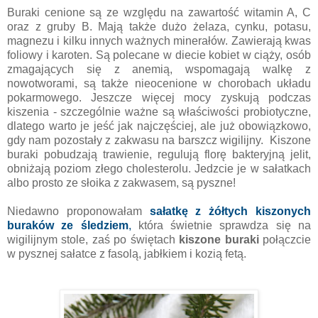
Buraki cenione są ze względu na zawartość witamin A, C
oraz z gruby B. Mają także dużo żelaza, cynku, potasu,
magnezu i kilku innych ważnych minerałów. Zawierają kwas
foliowy i karoten. Są polecane w diecie kobiet w ciąży, osób
zmagających się z anemią, wspomagają walkę z
nowotworami, są także nieocenione w chorobach układu
pokarmowego. Jeszcze więcej mocy zyskują podczas
kiszenia - szczególnie ważne są właściwości probiotyczne,
dlatego warto je jeść jak najczęściej, ale już obowiązkowo,
gdy nam pozostały z zakwasu na barszcz wigilijny. Kiszone
buraki pobudzają trawienie, regulują florę bakteryjną jelit,
obniżają poziom złego cholesterolu. Jedzcie je w sałatkach
albo prosto ze słoika z zakwasem, są pyszne!
Niedawno proponowałam
sałatkę z żółtych kiszonych
buraków ze śledziem
,
która świetnie sprawdza się na
wigilijnym stole, zaś po świętach
kiszone buraki
połączcie
w pysznej sałatce z fasolą, jabłkiem i kozią fetą.