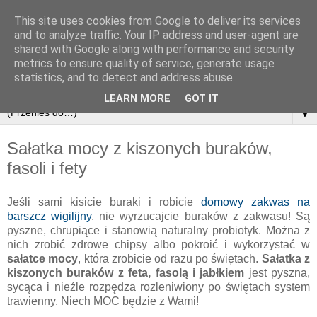
This site uses cookies from Google to deliver its services
and to analyze traffic. Your IP address and user-agent are
shared with Google along with performance and security
metrics to ensure quality of service, generate usage
statistics, and to detect and address abuse.
LEARN MORE
GOT IT
▼
Sałatka mocy z kiszonych buraków,
fasoli i fety
Jeśli sami kisicie buraki i robicie
domowy zakwas na
barszcz wigilijny
, nie wyrzucajcie buraków z zakwasu! Są
pyszne, chrupiące i stanowią naturalny probiotyk. Można z
nich zrobić zdrowe chipsy albo pokroić i wykorzystać w
sałatce mocy
, która zrobicie od razu po świętach.
Sałatka z
kiszonych buraków z feta, fasolą i jabłkiem
jest pyszna,
sycąca i nieźle rozpędza rozleniwiony po świętach system
trawienny. Niech MOC będzie z Wami!