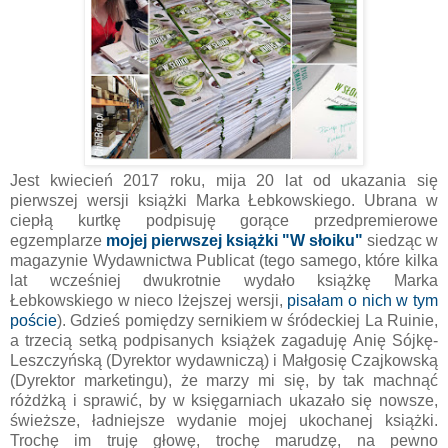
Jest kwiecień 2017 roku, mija 20 lat od ukazania się
pierwszej wersji książki Marka Łebkowskiego. Ubrana w
ciepłą kurtkę podpisuję gorące przedpremierowe
egzemplarze
mojej pierwszej książki "W słoiku"
siedząc w
magazynie Wydawnictwa Publicat (tego samego, które kilka
lat wcześniej dwukrotnie wydało książkę Marka
Łebkowskiego w nieco lżejszej wersji,
pisałam o nich w tym
poście
). Gdzieś pomiędzy sernikiem w śródeckiej La Ruinie,
a trzecią setką podpisanych książek zagaduję Anię Sójkę-
Leszczyńską (Dyrektor wydawniczą) i Małgosię Czajkowską
(Dyrektor marketingu), że marzy mi się, by tak machnąć
różdżką i sprawić, by w księgarniach ukazało się nowsze,
świeższe, ładniejsze wydanie mojej ukochanej książki.
Trochę im truję głowę, trochę marudzę, na pewno