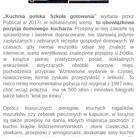
„Kuchnia polska. Szkoła gotowania”
wydana przez
Publicat w 2017r. w odświeżonej wersji
to obowiązkowa
pozycja domowego kucharza
. Przepisy w niej zawarte są
sprawdzone i świetnie dopracowane, nie stanowią jedynie
zasłyszanych i zebranych receptur gospodyń domowych. W
czasach, gdy niemal wszystko udaje się znaleźć w
internecie, warto weryfikować znalezione przepisy u źródła,
w książce pełnej praktycznych porad, dokładnych
wskazówek dotyczących obróbki warzyw, mięs,
pochodzenia przypraw. Wznowione wydanie w czystej,
nowoczesnej formie zyskało przejrzystość i lekkość. To
nieco mniej monumentalna pozycja niż oryginał z 1997 roku,
choć wciąż potężna - ma ok 500 stron i mnóstwo fotografii
także takich "krok po kroku".
Oprócz klasycznych pierogów, kruchych rogalików,
mazurków, czy żeberek pieczonych w kapuście, w książce
są także przepisy na dania, których inspiracja pochodzi z
kuchni krajów śródziemnomorskich - słone ciasteczka z
oliwkami, przepiórki z winogronami, doskonałe sosy kuchni