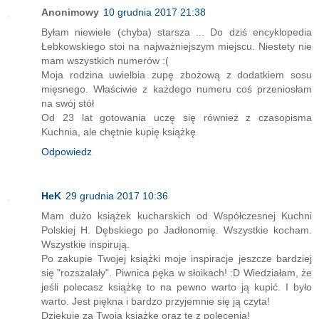
Anonimowy
10 grudnia 2017 21:38
Byłam niewiele (chyba) starsza ... Do dziś encyklopedia
Łebkowskiego stoi na najważniejszym miejscu. Niestety nie
mam wszystkich numerów :(
Moja rodzina uwielbia zupę zbożową z dodatkiem sosu
mięsnego. Właściwie z każdego numeru coś przeniosłam
na swój stół
Od 23 lat gotowania uczę się również z czasopisma
Kuchnia, ale chętnie kupię książkę
Odpowiedz
HeK
29 grudnia 2017 10:36
Mam dużo książek kucharskich od Współczesnej Kuchni
Polskiej H. Dębskiego po Jadłonomię. Wszystkie kocham.
Wszystkie inspirują.
Po zakupie Twojej książki moje inspiracje jeszcze bardziej
się "rozszalały". Piwnica pęka w słoikach! :D Wiedziałam, że
jeśli polecasz książkę to na pewno warto ją kupić. I było
warto. Jest piękna i bardzo przyjemnie się ją czyta!
Dziękuję za Twoją książkę oraz tę z polecenia!