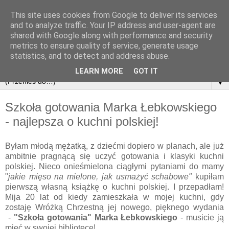
This site uses cookies from Google to deliver its services
and to analyze traffic. Your IP address and user-agent are
shared with Google along with performance and security
metrics to ensure quality of service, generate usage
statistics, and to detect and address abuse.
LEARN MORE
GOT IT
▼
Szkoła gotowania Marka Łebkowskiego
- najlepsza o kuchni polskiej!
Byłam młodą mężatką, z dziećmi dopiero w planach, ale już
ambitnie pragnącą się uczyć gotowania i klasyki kuchni
polskiej. Nieco onieśmielona ciągłymi pytaniami do mamy
"
jakie mięso na mielone, jak usmażyć schabowe"
kupiłam
pierwszą własną książkę o kuchni polskiej. I przepadłam!
Mija 20 lat od kiedy zamieszkała w mojej kuchni, gdy
zostaję Wróżką Chrzestną jej nowego, pięknego wydania
-
"Szkoła gotowania" Marka Łebkowskiego
- musicie ją
mieć w swojej bibliotece!