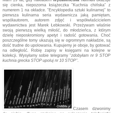
się cienka, niepozorna książeczka "Kuchnia chińska" z
numerem 1 na okładce. "Encyklopedia sztuki kulinarnej" to
pierwsza kulinarna seria wydawnicza jaką pamiętam,
współautorem, autorem zdjęć i współwłaścicielem
wydawnictwa jest Marek Łebkowski. Przeżywam właśnie
swoją pierwszą wielką miłość, do młodzieńca, z którym
dzielę nieposkromiony apetyt i radość gotowania. Choć
poszczególne tomy ukazują się w ogromnym nakładzie, są
dość trudne do upolowania. Kupujemy je oboje, by gotować
na odległość. Robię zapisy w księgarni na kolejne w
kolekcji. Wysyłamy sobie telegramy "
zdobyłam nr 9 STOP
kuchnia grecka STOP upoluj nr 10 STOP"
.
Czasem dzwonimy