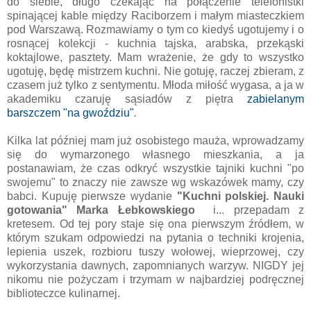
do siebie, długo czekając na połączenie telefonistki
spinającej kable między Raciborzem i małym miasteczkiem
pod Warszawą. Rozmawiamy o tym co kiedyś ugotujemy i o
rosnącej kolekcji - kuchnia tajska, arabska, przekąski
koktajlowe, pasztety. Mam wrażenie, że gdy to wszystko
ugotuję, będę mistrzem kuchni. Nie gotuję, raczej zbieram, z
czasem już tylko z sentymentu. Młoda miłość wygasa, a ja w
akademiku czaruję sąsiadów z piętra
zabielanym
barszczem "na gwoździu"
.
Kilka lat później mam już osobistego mauża, wprowadzamy
się do wymarzonego własnego mieszkania, a ja
postanawiam, że czas odkryć wszystkie tajniki kuchni "po
swojemu" to znaczy nie zawsze wg wskazówek mamy, czy
babci. Kupuję pierwsze wydanie
"Kuchni polskiej. Nauki
gotowania" Marka Łebkowskiego
i... przepadam z
kretesem. Od tej pory staje się ona pierwszym źródłem, w
którym szukam odpowiedzi na pytania o techniki krojenia,
lepienia uszek, rozbioru tuszy wołowej, wieprzowej, czy
wykorzystania dawnych, zapomnianych warzyw. NIGDY jej
nikomu nie pożyczam i trzymam w najbardziej podręcznej
biblioteczce kulinarnej.