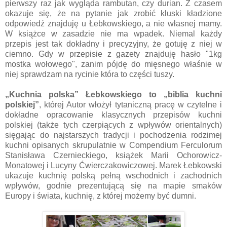
pierwszy raz jak wygląda rambutan, czy durian. Z czasem
okazuje się, że na pytanie jak zrobić kluski kładzione
odpowiedź znajduję u Łebkowskiego, a nie własnej mamy.
W książce w zasadzie nie ma wpadek. Niemal każdy
przepis jest tak dokładny i precyzyjny, że gotuję z niej w
ciemno. Gdy w przepisie z gazety znajduję hasło "1kg
mostka wołowego", zanim pójdę do mięsnego właśnie w
niej sprawdzam na rycinie która to części tuszy.
„Kuchnia polska” Łebkowskiego to „biblia kuchni
polskiej”
, której Autor włożył tytaniczną pracę w czytelne i
dokładne opracowanie klasycznych przepisów kuchni
polskiej (także tych czerpiących z wpływów orientalnych)
sięgając do najstarszych tradycji i pochodzenia rodzimej
kuchni opisanych skrupulatnie w Compendium Ferculorum
Stanisława Czernieckiego, książek Marii Ochorowicz-
Monatowej i Lucyny Ćwierczakowiczowej. Marek Łebkowski
ukazuje kuchnię polską pełną wschodnich i zachodnich
wpływów, godnie prezentującą się na mapie smaków
Europy i świata, kuchnię, z której możemy być dumni.