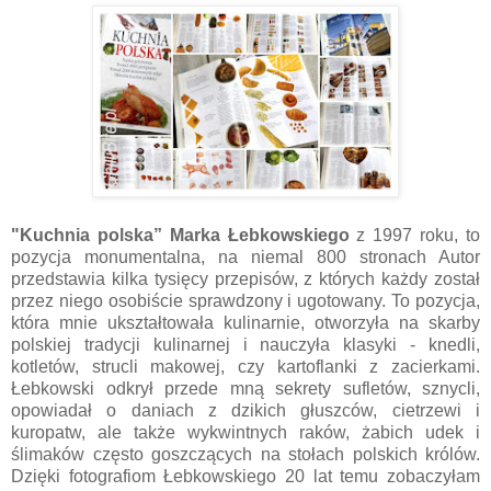
"Kuchnia polska” Marka Łebkowskiego
z 1997 roku, to
pozycja monumentalna, na niemal 800 stronach Autor
przedstawia kilka tysięcy przepisów, z których każdy został
przez niego osobiście sprawdzony i ugotowany. To pozycja,
która mnie ukształtowała kulinarnie, otworzyła na skarby
polskiej tradycji kulinarnej i nauczyła klasyki - knedli,
kotletów, strucli makowej, czy kartoflanki z zacierkami.
Łebkowski odkrył przede mną sekrety sufletów, sznycli,
opowiadał o daniach z dzikich głuszców, cietrzewi i
kuropatw, ale także wykwintnych raków, żabich udek i
ślimaków często goszczących na stołach polskich królów.
Dzięki fotografiom Łebkowskiego 20 lat temu zobaczyłam