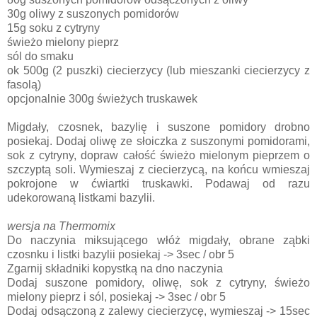
30g oliwy z suszonych pomidorów
15g soku z cytryny
świeżo mielony pieprz
sól do smaku
ok 500g (2 puszki) ciecierzycy (lub mieszanki ciecierzycy z
fasolą)
opcjonalnie 300g świeżych truskawek
Migdały, czosnek, bazylię i suszone pomidory drobno
posiekaj. Dodaj oliwę ze słoiczka z suszonymi pomidorami,
sok z cytryny, dopraw całość świeżo mielonym pieprzem o
szczyptą soli. Wymieszaj z ciecierzycą, na końcu wmieszaj
pokrojone w ćwiartki truskawki. Podawaj od razu
udekorowaną listkami bazylii.
wersja na Thermomix
Do naczynia miksującego włóż migdały, obrane ząbki
czosnku i listki bazylii posiekaj -> 3sec / obr 5
Zgarnij składniki kopystką na dno naczynia
Dodaj suszone pomidory, oliwę, sok z cytryny, świeżo
mielony pieprz i sól, posiekaj -> 3sec / obr 5
Dodaj odsączoną z zalewy ciecierzycę, wymieszaj -> 15sec