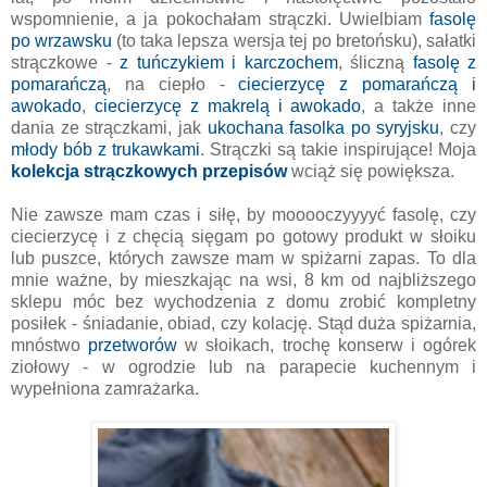
wspomnienie, a ja pokochałam strączki. Uwielbiam
fasolę
po wrzawsku
(to taka lepsza wersja tej po bretońsku), sałatki
strączkowe -
z tuńczykiem i karczochem
, śliczną
fasolę z
pomarańczą
, na ciepło -
ciecierzycę z pomarańczą i
awokado
,
ciecierzycę z makrelą i awokado
, a także inne
dania ze strączkami, jak
ukochana fasolka po syryjsku
, czy
młody bób z trukawkami
. Strączki są takie inspirujące! Moja
kolekcja strączkowych przepisów
wciąż się powiększa.
Nie zawsze mam czas i siłę, by mooooczyyyyć fasolę, czy
ciecierzycę i z chęcią sięgam po gotowy produkt w słoiku
lub puszce, których zawsze mam w spiżarni zapas. To dla
mnie ważne, by mieszkając na wsi, 8 km od najbliższego
sklepu móc bez wychodzenia z domu zrobić kompletny
posiłek - śniadanie, obiad, czy kolację. Stąd duża spiżarnia,
mnóstwo
przetworów
w słoikach, trochę konserw i ogórek
ziołowy - w ogrodzie lub na parapecie kuchennym i
wypełniona zamrażarka.