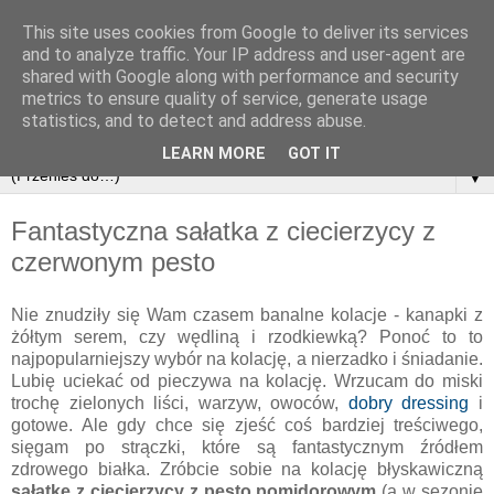
This site uses cookies from Google to deliver its services
and to analyze traffic. Your IP address and user-agent are
shared with Google along with performance and security
metrics to ensure quality of service, generate usage
statistics, and to detect and address abuse.
LEARN MORE
GOT IT
▼
Fantastyczna sałatka z ciecierzycy z
czerwonym pesto
Nie znudziły się Wam czasem banalne kolacje - kanapki z
żółtym serem, czy wędliną i rzodkiewką? Ponoć to to
najpopularniejszy wybór na kolację, a nierzadko i śniadanie.
Lubię uciekać od pieczywa na kolację. Wrzucam do miski
trochę zielonych liści, warzyw, owoców,
dobry dressing
i
gotowe. Ale gdy chce się zjeść coś bardziej treściwego,
sięgam po strączki, które są fantastycznym źródłem
zdrowego białka. Zróbcie sobie na kolację błyskawiczną
sałatkę z ciecierzycy z pesto pomidorowym
(a w sezonie