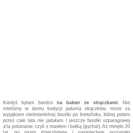
Kiedyś byłam bardzo
na bakier ze strączkami
. Nie
mieliśmy w domu tradycji jadania strączków, może za
wyjątkiem nieśmiertelnej fasolki po bretońsku, której potem
przez całe lata nie jadałam. I jeszcze fasolki szparagowej
a'la polonaise, czyli z masłem i bułką (pycha!). Aż minęło 20
lat, po moim dzieciństwie i nastolęctwie pozostało