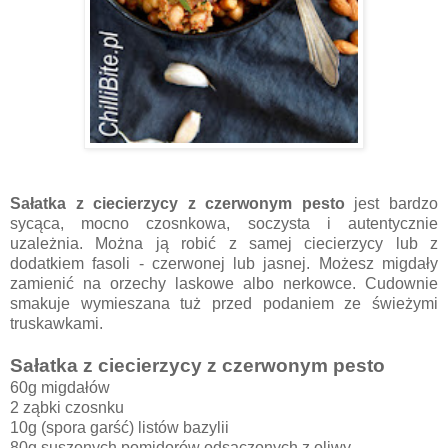
Sałatka z ciecierzycy z czerwonym pesto
jest bardzo
sycąca, mocno czosnkowa, soczysta i autentycznie
uzależnia. Można ją robić z samej ciecierzycy lub z
dodatkiem fasoli - czerwonej lub jasnej. Możesz migdały
zamienić na orzechy laskowe albo nerkowce. Cudownie
smakuje wymieszana tuż przed podaniem ze świeżymi
truskawkami.
Sałatka z ciecierzycy z czerwonym pesto
60g migdałów
2 ząbki czosnku
10g (spora garść) listów bazylii
80g suszonych pomidorów odsączonych z oliwy