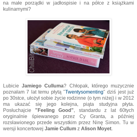
na małe porządki w jadłospisie i na półce z książkami
kulinarnymi?
Lubicie
Jamiego Culluma
? Chłopak, którego muzycznie
poznałam 7 lat temu płytą "
Twentysomenting
" dziś jest już
po 30stce, ułożył sobie życie rodzinne (o tym niżej) i w 2012
ma ukazać się jego kolejna, piąta studyjna płyta.
Posłuchajcie
"Feeling Good"
, standardu z lat 60tych
oryginalnie śpiewanego przez Cy Granta, a później
rozsławionego przede wszystkim przez Ninę Simon. Tu w
wersji koncertowej
Jamie Cullum
z
Alison Moyet
.