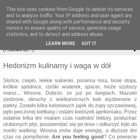
This site uses cookies from Google to deliver its services
and to analyze traffic. Your IP address and user-agent are
shared with Google along with performance and security
metrics to ensure quality of service, generate usage
statistics, and to detect and address abuse.
LEARN MORE
GOT IT
▼
Hedonizm kulinarny i waga w dół
Słońce, ciepło, lekkie sukienki, poranna rosa, bose stopy,
krótkie spódnice, rześki wiaterek, spacer, może szybszy
marsz... Wiosna. Dobrze, że już po świętach. Mazurki
zjedzone, okruchy z wielkanocnych bab wyzbierane z
patery. Zostało kilka kolorowych jajek do zupy szczawiowej,
pęto pieczonej kiełbasy i ostatni kieliszek ajerkoniaku. Przez
ostatnie kilka dni miałam czas nadrobić lektury, posłuchać
ulubionych płyt, poszwendać się po lesie i odkurzyć kijki do
nordic walking
. Wiosna znów daje energię, a dłuższe dni
czas na pomyślenie.
Are you feeling good
? Co powiecie