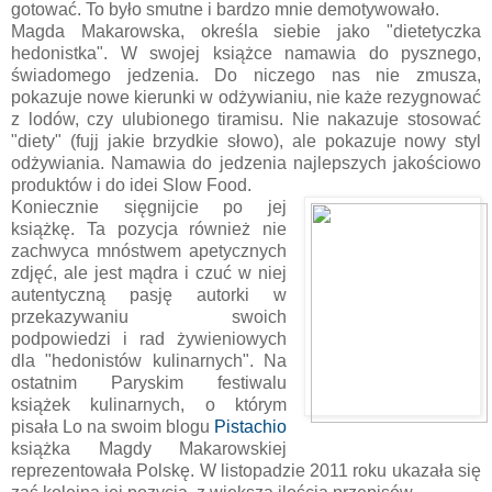
gotować. To było smutne i bardzo mnie demotywowało.
Magda Makarowska, określa siebie jako "dietetyczka
hedonistka". W swojej książce namawia do pysznego,
świadomego jedzenia. Do niczego nas nie zmusza,
pokazuje nowe kierunki w odżywianiu, nie każe rezygnować
z lodów, czy ulubionego tiramisu. Nie nakazuje stosować
"diety" (fujj jakie brzydkie słowo), ale pokazuje nowy styl
odżywiania. Namawia do jedzenia najlepszych jakościowo
produktów i do idei Slow Food.
Koniecznie sięgnijcie po jej
książkę. Ta pozycja również nie
zachwyca mnóstwem apetycznych
zdjęć, ale jest mądra i czuć w niej
autentyczną pasję autorki w
przekazywaniu swoich
podpowiedzi i rad żywieniowych
dla "hedonistów kulinarnych". Na
ostatnim Paryskim festiwalu
książek kulinarnych, o którym
pisała Lo na swoim blogu
Pistachio
książka Magdy Makarowskiej
reprezentowała Polskę. W listopadzie 2011 roku ukazała się