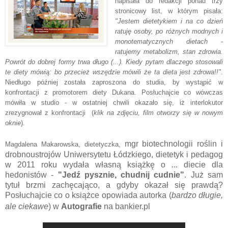
napisała do redakcji ponad trzy
stronicowy list, w którym pisała:
"Jestem dietetykiem i na co dzień
ratuję osoby, po różnych modnych i
monotematycznych dietach -
ratujemy metabolizm, stan zdrowia.
Powrót do dobrej formy trwa długo (...). Kiedy pytam dlaczego stosowali
te diety mówią: bo przecież wszędzie mówili że ta dieta jest zdrowa!!".
Niedługo później została zaproszona do studia, by wystąpić w
konfrontacji z promotorem diety Dukana. Posłuchajcie co wówczas
mówiła w studio -
w ostatniej chwili okazało się, iż interlokutor
zrezygnował z konfrontacji
(
klik na zdjęciu, film otworzy się w nowym
oknie
).
mgr biotechnologii roślin i
Magdalena Makarowska, dietetyczka,
drobnoustrojów Uniwersytetu Łódzkiego, dietetyk i pedagog
w 2011 roku wydała własną książkę o ... diecie dla
hedonistów -
"Jedź pysznie, chudnij cudnie"
. Już sam
tytuł brzmi zachęcająco, a gdyby okazał się prawdą?
Posłuchajcie co o książce opowiada autorka (
bardzo długie,
ale ciekawe
) w
Autografie
na bankier.pl