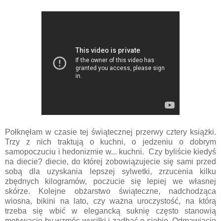
Połknęłam w czasie tej świątecznej przerwy cztery książki.
Trzy z nich traktują o kuchni, o jedzeniu o dobrym
samopoczuciu i hedonizmie w... kuchni. Czy byliście kiedyś
na diecie? diecie, do której zobowiązujecie się sami przed
sobą dla uzyskania lepszej sylwetki, zrzucenia kilku
zbędnych kilogramów, poczucie się lepiej we własnej
skórze. Kolejne obżarstwo świąteczne, nadchodząca
wiosna, bikini na lato, czy ważna uroczystość, na którą
trzeba się wbić w elegancką suknię często stanowią
motywację by wzmóc wysiłki i zadbać o siebie. Odmawiacie