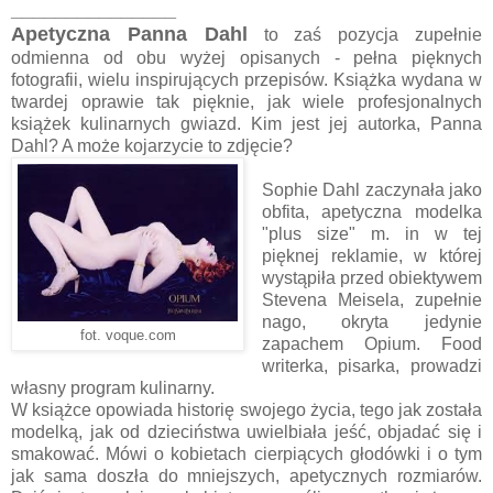
_______________
Apetyczna Panna Dahl
to zaś pozycja zupełnie
odmienna od obu wyżej opisanych - pełna pięknych
fotografii, wielu inspirujących przepisów. Książka wydana w
twardej oprawie tak pięknie, jak wiele profesjonalnych
książek kulinarnych gwiazd. Kim jest jej autorka, Panna
Dahl? A może kojarzycie to zdjęcie?
Sophie Dahl zaczynała jako
obfita, apetyczna modelka
"plus size" m. in w tej
pięknej reklamie, w której
wystąpiła przed obiektywem
Stevena Meisela, zupełnie
nago, okryta jedynie
fot. voque.com
zapachem Opium. Food
writerka, pisarka, prowadzi
własny program kulinarny.
W książce opowiada historię swojego życia, tego jak została
modelką, jak od dzieciństwa uwielbiała jeść, objadać się i
smakować. Mówi o kobietach cierpiących głodówki i o tym
jak sama doszła do mniejszych, apetycznych rozmiarów.