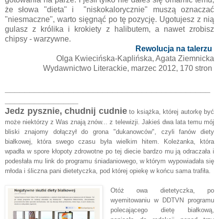
że słowa "dieta" i "niskokalorycznie" muszą oznaczać
"niesmaczne", warto sięgnąć po tę pozycję. Ugotujesz z nią
gulasz z królika i krokiety z halibutem, a nawet zrobisz
chipsy - warzywne.
Rewolucja na talerzu
Olga Kwiecińska-Kaplińska, Agata Ziemnicka
Wydawnictwo Literackie, marzec 2012, 170 stron
__________________________________________
_______________
Jedz pysznie, chudnij cudnie
to książka, której autorkę być
może niektórzy z Was znają znów... z telewizji. Jakieś dwa lata temu mój
bliski znajomy dołączył do grona "dukanowców", czyli fanów diety
białkowej, która swego czasu była wielkim hitem. Koleżanka, która
wpadła w spore kłopoty zdrowotne po tej diecie bardzo mu ją odraczała i
podesłała mu link do programu śniadaniowego, w którym wypowiadała się
młoda i śliczna pani dietetyczka, pod której opiekę w końcu sama trafiła.
Otóż owa dietetyczka, po
wyemitowaniu w DDTVN programu
polecającego dietę białkową,