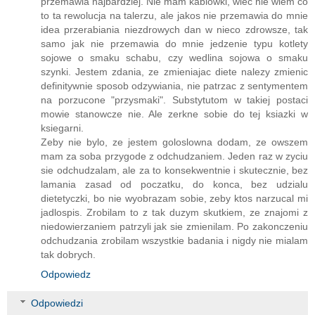
przemawia najbardziej. Nie mam kablowki, wiec nie wiem co
to ta rewolucja na talerzu, ale jakos nie przemawia do mnie
idea przerabiania niezdrowych dan w nieco zdrowsze, tak
samo jak nie przemawia do mnie jedzenie typu kotlety
sojowe o smaku schabu, czy wedlina sojowa o smaku
szynki. Jestem zdania, ze zmieniajac diete nalezy zmienic
definitywnie sposob odzywiania, nie patrzac z sentymentem
na porzucone "przysmaki". Substytutom w takiej postaci
mowie stanowcze nie. Ale zerkne sobie do tej ksiazki w
ksiegarni.
Zeby nie bylo, ze jestem goloslowna dodam, ze owszem
mam za soba przygode z odchudzaniem. Jeden raz w zyciu
sie odchudzalam, ale za to konsekwentnie i skutecznie, bez
lamania zasad od poczatku, do konca, bez udzialu
dietetyczki, bo nie wyobrazam sobie, zeby ktos narzucal mi
jadlospis. Zrobilam to z tak duzym skutkiem, ze znajomi z
niedowierzaniem patrzyli jak sie zmienilam. Po zakonczeniu
odchudzania zrobilam wszystkie badania i nigdy nie mialam
tak dobrych.
Odpowiedz
Odpowiedzi