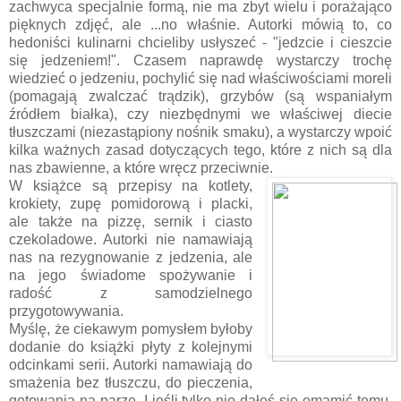
zachwyca specjalnie formą, nie ma zbyt wielu i porażająco
pięknych zdjęć, ale ...no właśnie. Autorki mówią to, co
hedoniści kulinarni chcieliby usłyszeć - "jedzcie i cieszcie
się jedzeniem!". Czasem naprawdę wystarczy trochę
wiedzieć o jedzeniu, pochylić się nad właściwościami moreli
(pomagają zwalczać trądzik), grzybów (są wspaniałym
źródłem białka), czy niezbędnymi we właściwej diecie
tłuszczami (niezastąpiony nośnik smaku), a wystarczy wpoić
kilka ważnych zasad dotyczących tego, które z nich są dla
nas zbawienne, a które wręcz przeciwnie.
W książce są przepisy na kotlety,
krokiety, zupę pomidorową i placki,
ale także na pizzę, sernik i ciasto
czekoladowe. Autorki nie namawiają
nas na rezygnowanie z jedzenia, ale
na jego świadome spożywanie i
radość z samodzielnego
przygotowywania.
Myślę, że ciekawym pomysłem byłoby
dodanie do książki płyty z kolejnymi
odcinkami serii. Autorki namawiają do
smażenia bez tłuszczu, do pieczenia,
gotowania na parze. I jeśli tylko nie dałeś się omamić temu,