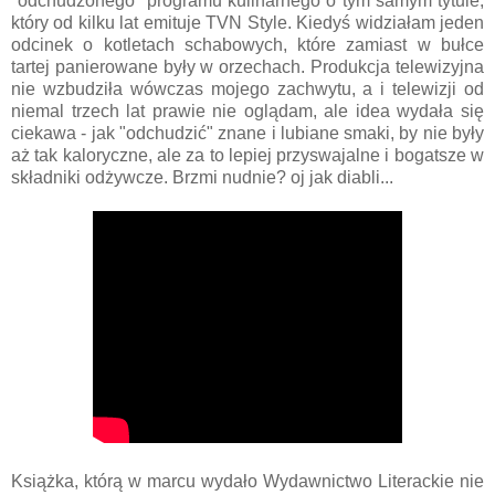
"odchudzonego" programu kulinarnego o tym samym tytule,
który od kilku lat emituje TVN Style. Kiedyś widziałam jeden
odcinek o kotletach schabowych, które zamiast w bułce
tartej panierowane były w orzechach. Produkcja telewizyjna
nie wzbudziła wówczas mojego zachwytu, a i telewizji od
niemal trzech lat prawie nie oglądam, ale idea wydała się
ciekawa - jak "odchudzić" znane i lubiane smaki, by nie były
aż tak kaloryczne, ale za to lepiej przyswajalne i bogatsze w
składniki odżywcze. Brzmi nudnie? oj jak diabli...
Książka, którą w marcu wydało Wydawnictwo Literackie nie