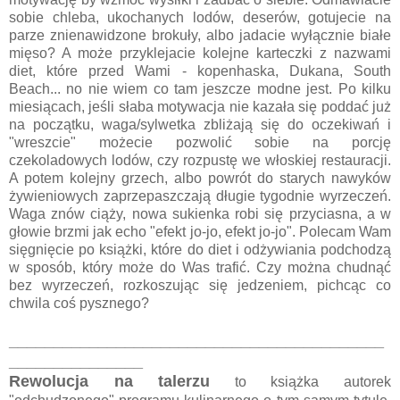
sobie chleba, ukochanych lodów, deserów, gotujecie na
parze znienawidzone brokuły, albo jadacie wyłącznie białe
mięso? A może przyklejacie kolejne karteczki z nazwami
diet, które przed Wami - kopenhaska, Dukana, South
Beach... no nie wiem co tam jeszcze modne jest. Po kilku
miesiącach, jeśli słaba motywacja nie kazała się poddać już
na początku, waga/sylwetka zbliżają się do oczekiwań i
"wreszcie" możecie pozwolić sobie na porcję
czekoladowych lodów, czy rozpustę we włoskiej restauracji.
A potem kolejny grzech, albo powrót do starych nawyków
żywieniowych zaprzepaszczają długie tygodnie wyrzeczeń.
Waga znów ciąży, nowa sukienka robi się przyciasna, a w
głowie brzmi jak echo "efekt jo-jo, efekt jo-jo". Polecam Wam
sięgnięcie po książki, które do diet i odżywiania podchodzą
w sposób, który może do Was trafić. Czy można chudnąć
bez wyrzeczeń, rozkoszując się jedzeniem, pichcąc co
chwila coś pysznego?
__________________________________________
_______________
Rewolucja na talerzu
to książka autorek