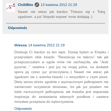
ChilliBite
13 kwietnia 2012 21:29
Nawet nie wiesz jak bardzo Thiesso się z Tobą
zgadzam. a już 'klopsiki sojowe' mnie dobijają :)
Odpowiedz
thiessa
14 kwietnia 2012 21:19
Dziekuje Ci bardzo za ten wpis. Dzisiaj bylam w Empiku i
przejrzalam obie ksiazki. "Rewolucja na talerzu" tak jak
przepuszczalam w ogole mnie nie zachwycila, ale "Jedz
pysznie..." swietna i jest juz na mojej polce, na dodatek
spora jej czesc juz przeczytana:-) Nawet nie wiesz jak
zgadzam sie z autorka ksiazki i z wszystkim o czym pisze.
Diety sensu stricto zgodnie z wyznaczonym jadlospisem nie
zamierzam oczywiscie stosowac, bo jak juz pisalam nie
lubie narzuconych jadlospisow, ale ksiazka jest wspaniala
inspiracja do zestawiania wlasnych posilkow i zawiera
mnostwo przepisow do wykorzystania.
Odpowiedz