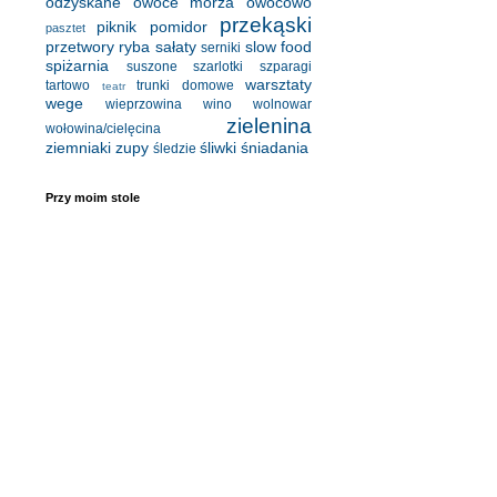
odzyskane
owoce morza
owocowo
przekąski
piknik
pomidor
pasztet
przetwory
ryba
sałaty
slow food
serniki
spiżarnia
suszone
szarlotki
szparagi
warsztaty
tartowo
trunki domowe
teatr
wege
wieprzowina
wino
wolnowar
zielenina
wołowina/cielęcina
ziemniaki
zupy
śliwki
śniadania
śledzie
Przy moim stole