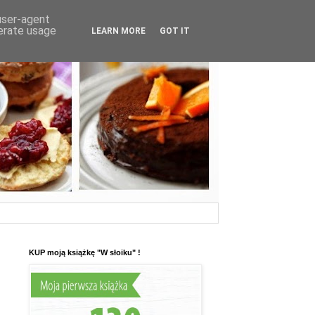
 user-agent
nerate usage
LEARN MORE
GOT IT
KUP moją książkę "W słoiku" !