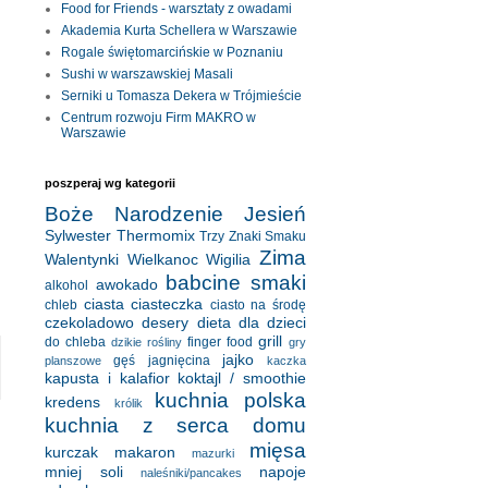
Food for Friends - warsztaty z owadami
Akademia Kurta Schellera w Warszawie
Rogale świętomarcińskie w Poznaniu
Sushi w warszawskiej Masali
Serniki u Tomasza Dekera w Trójmieście
Centrum rozwoju Firm MAKRO w
Warszawie
poszperaj wg kategorii
Boże Narodzenie
Jesień
Sylwester
Thermomix
Trzy Znaki Smaku
Zima
Walentynki
Wielkanoc
Wigilia
babcine smaki
awokado
alkohol
ciasta
ciasteczka
chleb
ciasto na środę
czekoladowo
desery
dieta
dla dzieci
grill
do chleba
finger food
dzikie rośliny
gry
jajko
gęś
jagnięcina
planszowe
kaczka
kapusta i kalafior
koktajl / smoothie
kuchnia polska
kredens
królik
kuchnia z serca domu
mięsa
kurczak
makaron
mazurki
mniej soli
napoje
naleśniki/pancakes