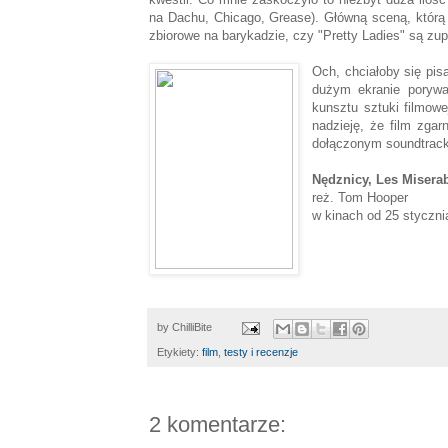
na Dachu, Chicago, Grease). Główną sceną, którą
zbiorowe na barykadzie, czy "Pretty Ladies" są zup
Och, chciałoby się pis
dużym ekranie porywaj
kunsztu sztuki filmow
nadzieję, że film zga
dołączonym soundtrac
Nędznicy, Les Misera
reż. Tom Hooper
w kinach od 25 styczn
by
ChilliBite
Etykiety:
film
,
testy i recenzje
2 komentarze: