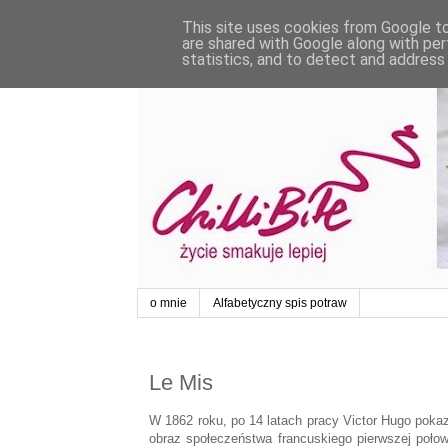
This site uses cookies from Google to 
are shared with Google along with per
statistics, and to detect and address
o mnie
Alfabetyczny spis potraw
Le Mis
W 1862 roku, po 14 latach pracy Victor Hugo poka
obraz społeczeństwa francuskiego pierwszej połowy