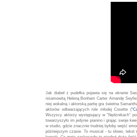
Jak diabeł z pudełka pojawia się na ekranie S
nisamowitą Heleną Bonham Carter. Amandę Seyfiel
niej wokalną i aktorską partię gra świetna Samant
aktorów odtwarzających role młodej Cosette (
"C
Wszyscy aktorzy występujący w "Nędznikach" pod
towarzyszyło im jedynie pianino i grając swoje kw
w studio, gdzie znacznie trudniej byłoby wejść e
późniejszym czasie. To musical - tu słowo, tekst
kwestii. Co mnie zaskoczyło to niezbyt duża ilo