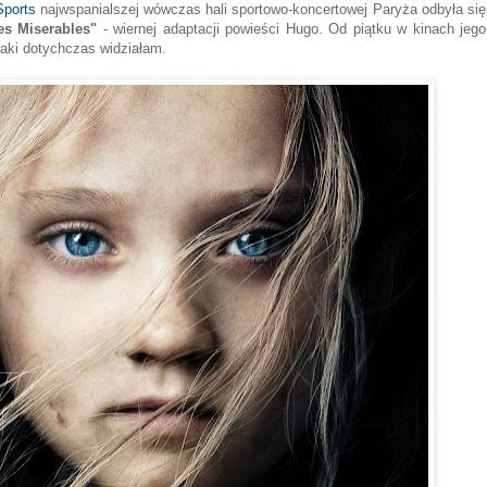
Sports
najwspanialszej wówczas hali sportowo-koncertowej Paryża odbyła się
es Miserables"
- wiernej adaptacji powieści Hugo. Od piątku w kinach jego
jaki dotychczas widziałam.