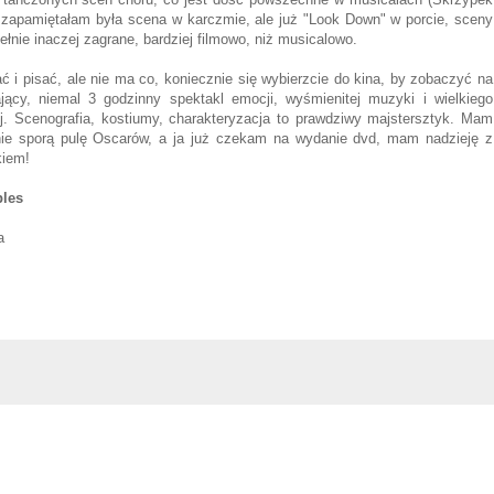
 zapamiętałam była scena w karczmie, ale już "Look Down" w porcie, sceny
ełnie inaczej zagrane, bardziej filmowo, niż musicalowo.
ać i pisać, ale nie ma co, koniecznie się wybierzcie do kina, by zobaczyć na
ący, niemal 3 godzinny spektakl emocji, wyśmienitej muzyki i wielkiego
ej. Scenografia, kostiumy, charakteryzacja to prawdziwy majstersztyk. Mam
rnie sporą pulę Oscarów, a ja już czekam na wydanie dvd, mam nadzieję z
kiem!
bles
ia