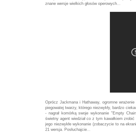
znane wersje wielkich głosów operowych...
Oprócz Jackmana i Hathaway, ogromne wrażenie 
piegowatej twarzy, którego niezwykły, bardzo cieka
- nagrał komórką swoje wykonanie "Empty Chairs"
świetny agent wiedział co z tym kawałkiem zrobić 
jego niezwykłe wykonanie (zobaczycie to na ekran
21 wersja. Posłuchajcie...