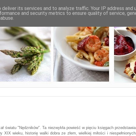
deliver its services and to analyze traffic. Your IP address and
formance and security metrics to ensure quality of service, ge
 abuse.
zał światu "Nędzników". Ta niezwykła powieść w pięciu księgach przedstawia
 XIX wieku, historię walki dobra ze złem, wielkiej miłości i niespełnionych