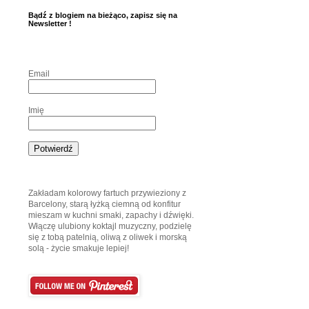
Bądź z blogiem na bieżąco, zapisz się na
Newsletter !
Email
Imię
Zakładam kolorowy fartuch przywieziony z
Barcelony, starą łyżką ciemną od konfitur
mieszam w kuchni smaki, zapachy i dźwięki.
Włączę ulubiony koktajl muzyczny, podzielę
się z tobą patelnią, oliwą z oliwek i morską
solą - życie smakuje lepiej!