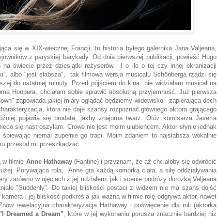
ca się w XIX-wiecznej Francji, to historia byłego galernika Jana Valjeana,
ojowników z paryskiej barykady. Od dnia pierwszej publikacji, powieść Hugo
na świecie przez dziesiątki reżyserów. I o ile o tej czy innej ekranizacji
i", albo "jest słabsza", tak filmowa wersja musicalu Schönberga rządzi się
rwszej do ostatniej minuty. Przed pójściem do kina nie widziałam musical na
Toma Hoopera, chciałam sobie sprawić absolutną przyjemność. Już pierwsza
down" zapowiada jakiej miary oglądać będziemy widowisko - zapierająca dech
charakteryzacja, która nie daje szansy rozpoznać głównego aktora grającego
później pojawia się brodata, jakby znajoma twarz. Otóż komisarza Javerta
nieco się nastroszyłam. Crowe nie jest moim ulubieńcem. Aktor słynie jednak
 śpiewając niemal zupełnie go traci. Moim zdaniem to najsłabsza wokalnie
lmu przestał mi przeszkadzać.
a w filmie
Anne Hathaway
(Fantine) i przyznam, że aż chciałoby się odwrócić
łużej. Porywająca rola, Anne gra każdą komórką ciała, a siłę oddziaływania
ry zarówno w ujęciach z jej udziałem, jak i scenie podróży dorożką Valjeana
aniałe "Suddenly". Do takiej bliskości postaci z widzem nie ma szans dojść
 kamera i jej bliskość podkreśla jak ważną w filmie rolę odgrywa aktor, nawet
ów rewelacyjna charakteryzacja Hathaway i poświęcenie dla roli (aktorka
"I Dreamed a Dream"
, które w jej wykonaniu porusza znacznie bardziej niż