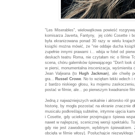
"Les Miserables", wielowątkowa powieść rozgrywają
komisarza Javerta, Fantyny, jej córki Cosette i b
była ekranizowana ponad 30 razy w wielu krajach 
książki można mówić, że "nie oddaje ducha książk
zupełnie innymi prawami i... wbija w fotel od pie
deskach teatru Roma, nie czytałam nic o filmie 
scena, chóru galerników śpiewającego "Don't look 
w piersi, monumentalna inscenizacja, wyśmienita 
Jean Valjeana (to
Hugh Jackman
), ale chwilę 
gra...
Russel Crowe
. No to wzięłam lekki wdech i 
z bardzo niskiego głosu, ku mojemu zaskoczeniu,
postać w filmie, ale... po pierwszym kwadransie fi
Jedną z najważniejszych wokalnie i aktorsko ról gr
historię, by mogła pozostać na ekranie znacznie d
musicalu podkreślają subtelne, intymne ujęcia kame
i Cosette, gdy uciekinier przejmująco śpiewa wsp
nawet w najlepszej, scenicznej wersji spektaklu. To
gdy nie jest zawodowym, wybitnym śpiewakiem. Zn
obcięła w filmie włosy). Posłuchajcie niezwykłego