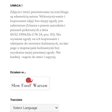
UWAGA !
Zdjęcia i treści prezentowane na tym blogu
są własnością autora. Wykorzystywanie i
kopiowanie zdjęć bez mojej zgody jest
zabronione (Ustawa o prawie autorskim i
prawach pokrewnych z dnia
04.02.1994r.Dz.U.Nr 24, poz. 83). Nie
wyrażam zgody na ich kopiowanie i
wklejanie do serwisów kulinarnych, na fan-
page z inspiracjami kulinarnymi bez
uzyskania mojej pisemnej zgody. Nie
kradnij - napisz do mnie
i zapytaj.
Działam w...
Translate