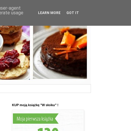
 user-agent
nerate usage
LEARN MORE
GOT IT
KUP moją książkę "W słoiku" !