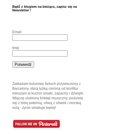
Bądź z blogiem na bieżąco, zapisz się na
Newsletter !
Email
Imię
Zakładam kolorowy fartuch przywieziony z
Barcelony, starą łyżką ciemną od konfitur
mieszam w kuchni smaki, zapachy i dźwięki.
Włączę ulubiony koktajl muzyczny, podzielę
się z tobą patelnią, oliwą z oliwek i morską
solą - życie smakuje lepiej!