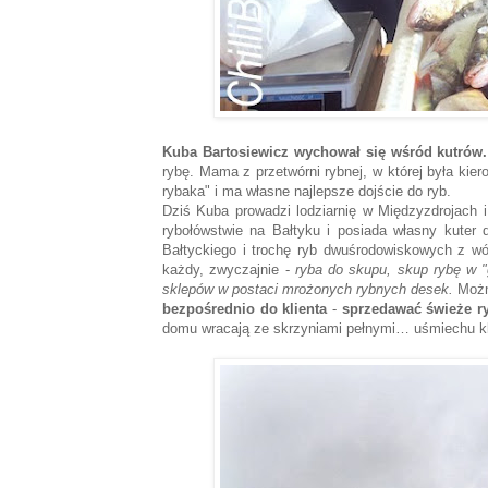
Kuba Bartosiewicz wychował się wśród kutrów.
rybę. Mama z przetwórni rybnej, w której była kie
rybaka" i ma własne najlepsze dojście do ryb.
Dziś Kuba prowadzi lodziarnię w Międzyzdrojach 
rybołówstwie na Bałtyku i posiada własny kuter
Bałtyckiego i trochę ryb dwuśrodowiskowych z wó
każdy, zwyczajnie -
ryba do skupu, skup rybę w "
sklepów w postaci mrożonych rybnych desek.
Można
bezpośrednio do klienta
-
sprzedawać świeże r
domu wracają ze skrzyniami pełnymi… uśmiechu kl