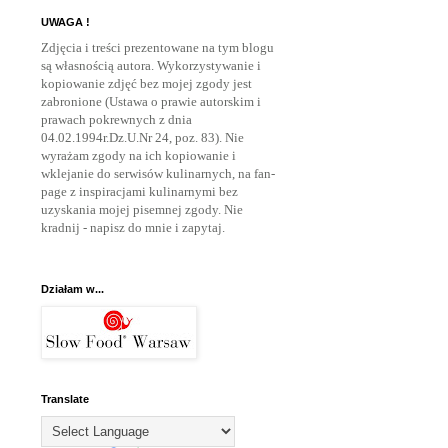
UWAGA !
Zdjęcia i treści prezentowane na tym blogu
są własnością autora. Wykorzystywanie i
kopiowanie zdjęć bez mojej zgody jest
zabronione (Ustawa o prawie autorskim i
prawach pokrewnych z dnia
04.02.1994r.Dz.U.Nr 24, poz. 83). Nie
wyrażam zgody na ich kopiowanie i
wklejanie do serwisów kulinarnych, na fan-
page z inspiracjami kulinarnymi bez
uzyskania mojej pisemnej zgody. Nie
kradnij - napisz do mnie
i zapytaj.
Działam w...
Translate