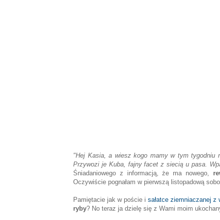
"Hej Kasia, a wiesz kogo mamy w tym tygodniu
Przywozi je Kuba, fajny facet z siecią u pasa. W
Śniadaniowego z informacją, że ma nowego,
re
Oczywiście pognałam w pierwszą listopadową sobot
Pamiętacie jak w poście i
sałatce ziemniaczanej z
ryby
? No teraz ja dzielę się z Wami moim ukocha