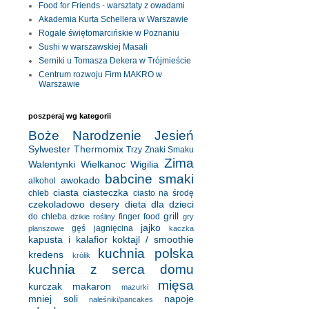
Food for Friends - warsztaty z owadami
Akademia Kurta Schellera w Warszawie
Rogale świętomarcińskie w Poznaniu
Sushi w warszawskiej Masali
Serniki u Tomasza Dekera w Trójmieście
Centrum rozwoju Firm MAKRO w
Warszawie
poszperaj wg kategorii
Boże Narodzenie
Jesień
Sylwester
Thermomix
Trzy Znaki Smaku
Zima
Walentynki
Wielkanoc
Wigilia
babcine smaki
awokado
alkohol
ciasta
ciasteczka
chleb
ciasto na środę
czekoladowo
desery
dieta
dla dzieci
grill
do chleba
finger food
dzikie rośliny
gry
jajko
gęś
jagnięcina
planszowe
kaczka
kapusta i kalafior
koktajl / smoothie
kuchnia polska
kredens
królik
kuchnia z serca domu
mięsa
kurczak
makaron
mazurki
mniej soli
napoje
naleśniki/pancakes