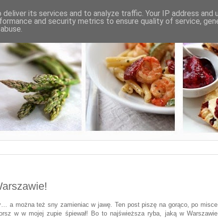
deliver its services and to analyze traffic. Your IP address and
formance and security metrics to ensure quality of service, ge
 abuse.
Warszawie!
y… a można też sny zamieniac w jawę. Ten post piszę na gorąco, po misce
orsz w w mojej zupie śpiewał! Bo to najświeższa ryba, jaką w Warszawie