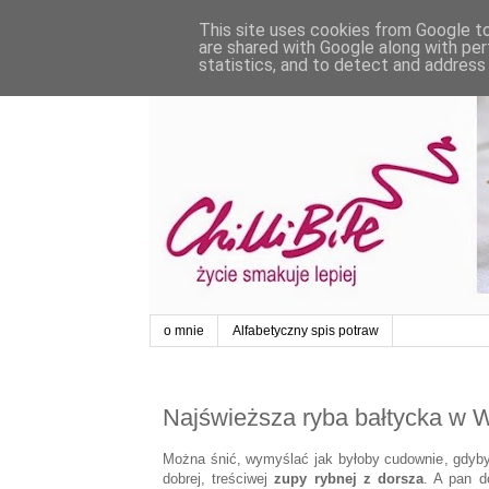
This site uses cookies from Google to 
are shared with Google along with per
statistics, and to detect and address
o mnie
Alfabetyczny spis potraw
Najświeższa ryba bałtycka w 
Można śnić, wymyślać jak byłoby cudownie, gdyb
dobrej, treściwej
zupy rybnej z dorsza
. A pan d