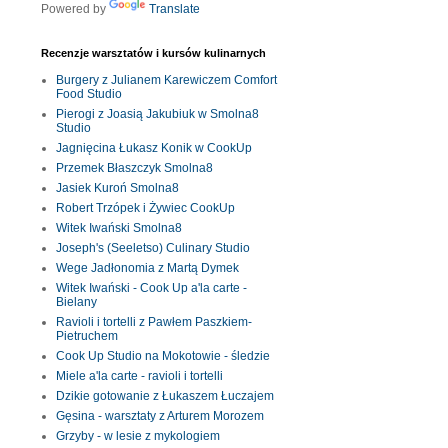
Powered by
Translate
Recenzje warsztatów i kursów kulinarnych
Burgery z Julianem Karewiczem Comfort
Food Studio
Pierogi z Joasią Jakubiuk w Smolna8
Studio
Jagnięcina Łukasz Konik w CookUp
Przemek Błaszczyk Smolna8
Jasiek Kuroń Smolna8
Robert Trzópek i Żywiec CookUp
Witek Iwański Smolna8
Joseph's (Seeletso) Culinary Studio
Wege Jadłonomia z Martą Dymek
Witek Iwański - Cook Up a'la carte -
Bielany
Ravioli i tortelli z Pawłem Paszkiem-
Pietruchem
Cook Up Studio na Mokotowie - śledzie
Miele a'la carte - ravioli i tortelli
Dzikie gotowanie z Łukaszem Łuczajem
Gęsina - warsztaty z Arturem Morozem
Grzyby - w lesie z mykologiem