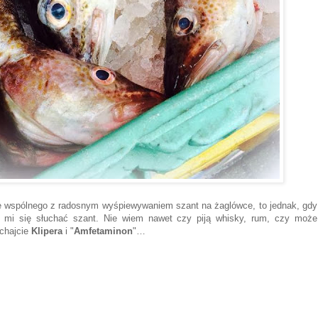
le wspólnego z radosnym wyśpiewywaniem szant na żaglówce, to jednak, gdy
 mi się słuchać szant. Nie wiem nawet czy piją whisky, rum, czy może
chajcie
Klipera
i "
Amfetaminon
"…