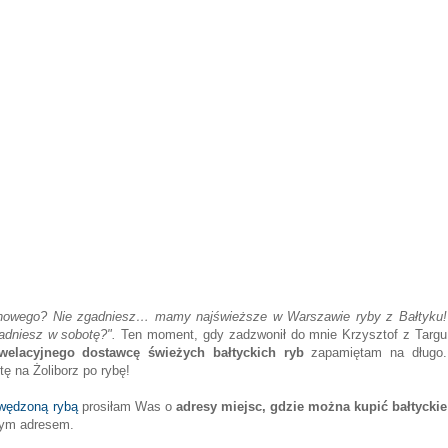
 nowego? Nie zgadniesz… mamy najświeższe w Warszawie ryby z Bałtyku!
padniesz w sobotę?".
Ten moment, gdy zadzwonił do mnie Krzysztof z Targu
welacyjnego dostawcę świeżych bałtyckich ryb
zapamiętam na długo.
ę na Żoliborz po rybę!
 wędzoną rybą
prosiłam Was o
adresy miejsc, gdzie można kupić bałtyckie
nym adresem.