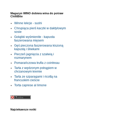
Magazyn WINO dobiera wina do potraw
ChilliBite
Winne lekcje - sushi
Chrupiąca pierś kaczki w daktylowym
sosie
Gołąbki wyśmienite - kapusta
faszerowana mięsem
Gęś pieczona faszerowana kiszoną
kapustą i śliwkami
Pieczeń jagnięcia z szałwią i
rozmarynem
Pomarańczowa trufla z cointreau
Tarta z wędzonym pstrągiem w
chrzanowym kremie
Tarta ze szparagami i ricottą na
francuskim cieście
Torta caprese al limone
Najciekawsze notki