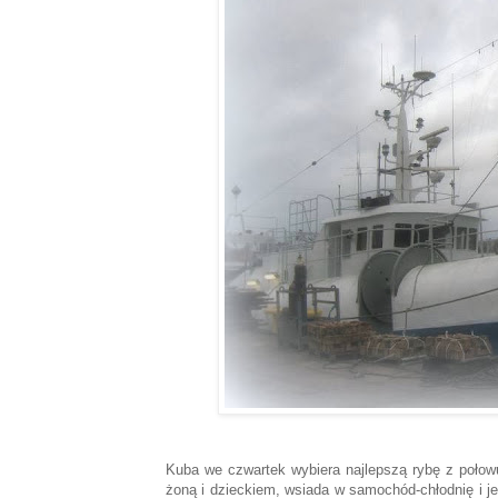
Kuba we czwartek wybiera najlepszą rybę z połow
żoną i dzieckiem, wsiada w samochód-chłodnię i j