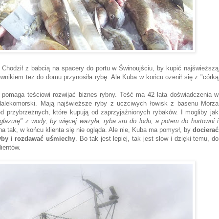
Chodził z babcią na spacery do portu w Świnoujściu, by kupić najświeższą
rownikiem też do domu przynosiła rybę. Ale Kuba w końcu ożenił się z "córką
i pomaga teściowi rozwijać biznes rybny. Teść ma 42 lata doświadczenia w
 dalekomorski. Mają najświeższe ryby z uczciwych łowisk z basenu Morza
d przybrzeżnych, które kupują od zaprzyjaźnionych rybaków. I mogliby jak
glazurę" z wody, by więcej ważyła, ryba sru do lodu, a potem do hurtowni i
 tak, w końcu klienta się nie ogląda. Ale nie, Kuba ma pomysł, by
docierać
yby i rozdawać uśmiechy
. Bo tak jest lepiej, tak jest slow i dzięki temu, do
ientów.