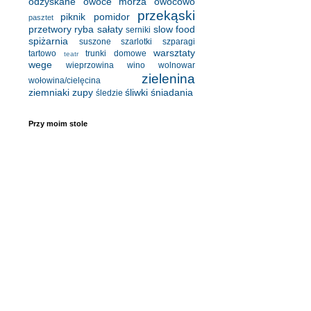
odzyskane
owoce morza
owocowo
przekąski
piknik
pomidor
pasztet
przetwory
ryba
sałaty
slow food
serniki
spiżarnia
suszone
szarlotki
szparagi
warsztaty
tartowo
trunki domowe
teatr
wege
wieprzowina
wino
wolnowar
zielenina
wołowina/cielęcina
ziemniaki
zupy
śliwki
śniadania
śledzie
Przy moim stole