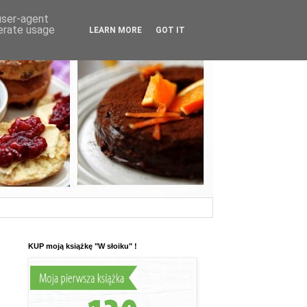
 user-agent
nerate usage
LEARN MORE
GOT IT
KUP moją książkę "W słoiku" !