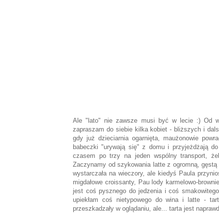
Ale "lato" nie zawsze musi być w lecie :) Od 
zapraszam do siebie kilka kobiet - bliższych i da
gdy już dzieciarnia ogarnięta, maużonowie powr
babeczki "urywają się" z domu i przyjeżdżają d
czasem po trzy na jeden wspólny transport, żeby
Zaczynamy od szykowania latte z ogromną, gęstą 
wystarczała na wieczory, ale kiedyś Paula przyni
migdałowe croissanty, Pau lody karmelowo-brownie i
jest coś pysznego do jedzenia i coś smakowitego
upiekłam coś nietypowego do wina i latte - ta
przeszkadzały w oglądaniu, ale... tarta jest napraw