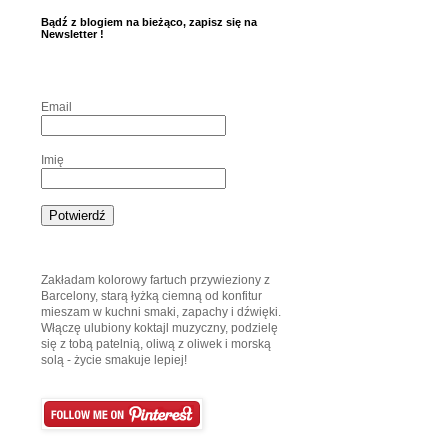
Bądź z blogiem na bieżąco, zapisz się na
Newsletter !
Email
Imię
Zakładam kolorowy fartuch przywieziony z
Barcelony, starą łyżką ciemną od konfitur
mieszam w kuchni smaki, zapachy i dźwięki.
Włączę ulubiony koktajl muzyczny, podzielę
się z tobą patelnią, oliwą z oliwek i morską
solą - życie smakuje lepiej!