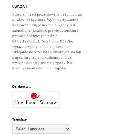
UWAGA !
Zdjęcia i treści prezentowane na tym blogu
są własnością autora. Wykorzystywanie i
kopiowanie zdjęć bez mojej zgody jest
zabronione (Ustawa o prawie autorskim i
prawach pokrewnych z dnia
04.02.1994r.Dz.U.Nr 24, poz. 83). Nie
wyrażam zgody na ich kopiowanie i
wklejanie do serwisów kulinarnych, na fan-
page z inspiracjami kulinarnymi bez
uzyskania mojej pisemnej zgody. Nie
kradnij - napisz do mnie
i zapytaj.
Działam w...
Translate