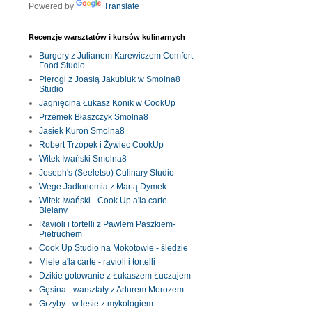
Powered by
Translate
Recenzje warsztatów i kursów kulinarnych
Burgery z Julianem Karewiczem Comfort
Food Studio
Pierogi z Joasią Jakubiuk w Smolna8
Studio
Jagnięcina Łukasz Konik w CookUp
Przemek Błaszczyk Smolna8
Jasiek Kuroń Smolna8
Robert Trzópek i Żywiec CookUp
Witek Iwański Smolna8
Joseph's (Seeletso) Culinary Studio
Wege Jadłonomia z Martą Dymek
Witek Iwański - Cook Up a'la carte -
Bielany
Ravioli i tortelli z Pawłem Paszkiem-
Pietruchem
Cook Up Studio na Mokotowie - śledzie
Miele a'la carte - ravioli i tortelli
Dzikie gotowanie z Łukaszem Łuczajem
Gęsina - warsztaty z Arturem Morozem
Grzyby - w lesie z mykologiem