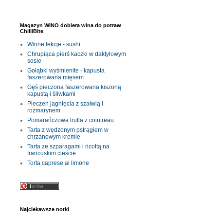
Magazyn WINO dobiera wina do potraw
ChilliBite
Winne lekcje - sushi
Chrupiąca pierś kaczki w daktylowym
sosie
Gołąbki wyśmienite - kapusta
faszerowana mięsem
Gęś pieczona faszerowana kiszoną
kapustą i śliwkami
Pieczeń jagnięcia z szałwią i
rozmarynem
Pomarańczowa trufla z cointreau
Tarta z wędzonym pstrągiem w
chrzanowym kremie
Tarta ze szparagami i ricottą na
francuskim cieście
Torta caprese al limone
Najciekawsze notki