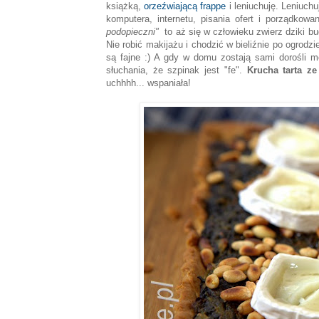
książką,
orzeźwiającą frappe
i leniuchuję. Leniuch
komputera, internetu, pisania ofert i porządkow
podopieczni"
to aż się w człowieku zwierz dziki bu
Nie robić makijażu i chodzić w bieliźnie po ogrodz
są fajne :) A gdy w domu zostają sami dorośli 
słuchania, że szpinak jest "fe".
Krucha tarta ze
uchhhh... wspaniała!