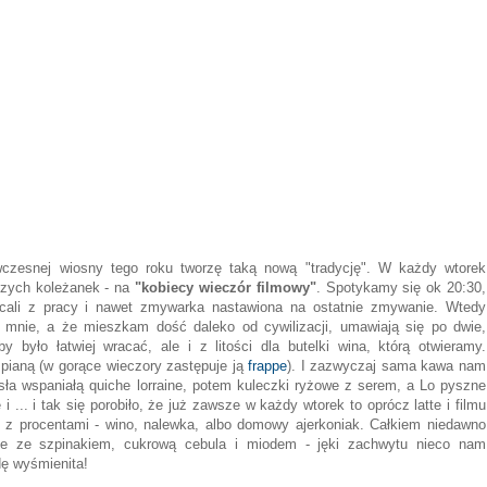
wczesnej wiosny tego roku tworzę taką nową "tradycję". W każdy wtorek
lszych koleżanek - na
"kobiecy wieczór filmowy"
. Spotykamy się ok 20:30,
acali z pracy i nawet zmywarka nastawiona na ostatnie zmywanie. Wtedy
o mnie, a że mieszkam dość daleko od cywilizacji, umawiają się po dwie,
 było łatwiej wracać, ale i z litości dla butelki wina, którą otwieramy.
pianą (w gorące wieczory zastępuje ją
frappe
). I zazwyczaj sama kawa nam
osła wspaniałą quiche lorraine, potem kuleczki ryżowe z serem, a Lo pyszne
 ... i tak się porobiło, że już zawsze w każdy wtorek to oprócz latte i filmu
 z procentami - wino, nalewka, albo domowy ajerkoniak. Całkiem niedawno
rte ze szpinakiem, cukrową cebula i miodem - jęki zachwytu nieco nam
dę wyśmienita!