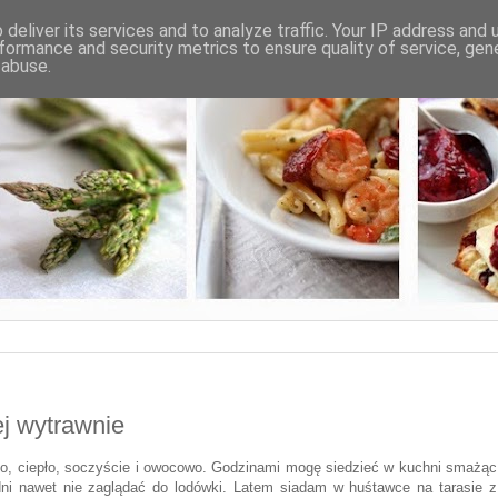
deliver its services and to analyze traffic. Your IP address and
formance and security metrics to ensure quality of service, ge
 abuse.
ej wytrawnie
ześko, ciepło, soczyście i owocowo. Godzinami mogę siedzieć w kuchni smażąc
 dni nawet nie zaglądać do lodówki. Latem siadam w huśtawce na tarasie z