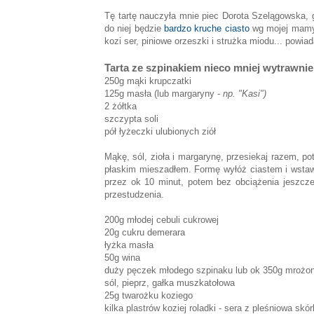
Tę tartę nauczyła mnie piec Dorota Szelągowska, 
do niej będzie
bardzo kruche ciasto
wg mojej mamy,
kozi ser, piniowe orzeszki i strużka miodu... pow
Tarta ze szpinakiem nieco mniej wytrawnie
250g mąki krupczatki
125g masła (lub margaryny -
np. "Kasi")
2 żółtka
szczypta soli
pół łyżeczki ulubionych ziół
Mąkę, sól, zioła i margarynę, przesiekaj razem, po
płaskim mieszadłem. Formę wyłóż ciastem i wstaw
przez ok 10 minut, potem bez obciążenia jeszcze 
przestudzenia.
200g młodej cebuli cukrowej
20g cukru demerara
łyżka masła
50g wina
duży pęczek młodego szpinaku lub ok 350g mrożon
sól, pieprz, gałka muszkatołowa
25g twarożku koziego
kilka plastrów koziej roladki - sera z pleśniowa skó