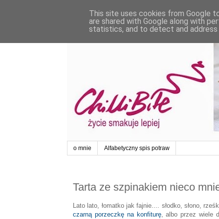
This site uses cookies from Google to 
are shared with Google along with per
statistics, and to detect and address
o mnie
Alfabetyczny spis potraw
Tarta ze szpinakiem nieco mni
Lato lato, łomatko jak fajnie.... słodko, słono, r
czarną porzeczkę na konfiturę
, albo przez wiele