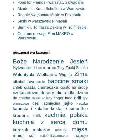
Food for Friends - warsztaty z owadami
Akademia Kurta Schellera w Warszawie
Rogale świętomarcińskie w Poznaniu
Sushi w warszawskiej Masali
Serniki u Tomasza Dekera w Trójmieście
Centrum rozwoju Firm MAKRO w
Warszawie
poszperaj wg kategorii
Boże Narodzenie
Jesień
Sylwester
Thermomix
Trzy Znaki Smaku
Zima
Walentynki
Wielkanoc
Wigilia
babcine smaki
awokado
alkohol
ciasta
ciasteczka
chleb
ciasto na środę
czekoladowo
desery
dieta
dla dzieci
grill
do chleba
finger food
dzikie rośliny
gry
jajko
gęś
jagnięcina
planszowe
kaczka
kapusta i kalafior
koktajl / smoothie
kuchnia polska
kredens
królik
kuchnia z serca domu
mięsa
kurczak
makaron
mazurki
mniej soli
napoje
naleśniki/pancakes