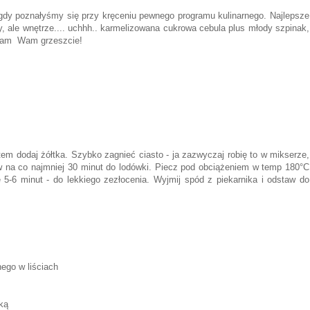
gdy poznałyśmy się przy kręceniu pewnego programu kulinarnego. Najlepsze
 ale wnętrze.... uchhh.. karmelizowana cukrowa cebula plus młody szpinak,
iadam Wam grzeszcie!
tem dodaj żółtka. Szybko zagnieć ciasto - ja zazwyczaj robię to w mikserze,
 na co najmniej 30 minut do lodówki. Piecz pod obciążeniem w temp 180°C
5-6 minut - do lekkiego zezłocenia. Wyjmij spód z piekarnika i odstaw do
ego w liściach
rką