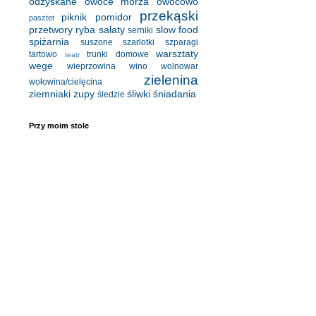
odzyskane
owoce morza
owocowo
przekąski
piknik
pomidor
pasztet
przetwory
ryba
sałaty
slow food
serniki
spiżarnia
suszone
szarlotki
szparagi
warsztaty
tartowo
trunki domowe
teatr
wege
wieprzowina
wino
wolnowar
zielenina
wołowina/cielęcina
ziemniaki
zupy
śliwki
śniadania
śledzie
Przy moim stole