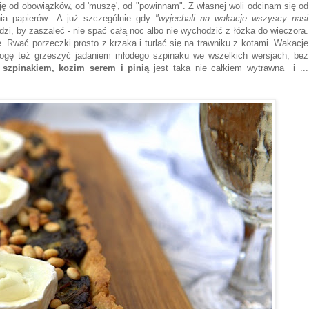
uję od obowiązków, od 'muszę', od "powinnam". Z własnej woli odcinam się od
ania papierów.. A już szczególnie gdy
"wyjechali na wakacje wszyscy nasi
dzi, by zaszaleć - nie spać całą noc albo nie wychodzić z łóżka do wieczora.
ie. Rwać porzeczki prosto z krzaka i turlać się na trawniku z kotami. Wakacje
mogę też grzeszyć jadaniem młodego szpinaku we wszelkich wersjach, bez
 szpinakiem, kozim serem i pinią
jest taka nie całkiem wytrawna i ...