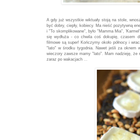
A gdy już wszystkie wiktuały stoją na stole, wno
być dobry, ciepły, kobiecy. Ma nieść pozytywną en
i "To skomplikowane", było "Mamma Mia", 'Karmel",
się wydłuża - co chwila coś dokupię, czasem do
filmowe są super! Kończymy około północy i wraca
"lato" w środku tygodnia. Nawet jeśli za oknem
wieczory zawsze mamy "lato". Mam nadzieję, że n
zaraz po wakacjach ...