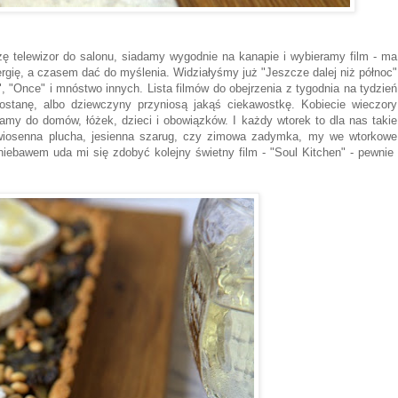
szę telewizor do salonu, siadamy wygodnie na kanapie i wybieramy film - ma
ergię, a czasem dać do myślenia. Widziałyśmy już "Jeszcze dalej niż północ"
 "Once" i mnóstwo innych. Lista filmów do obejrzenia z tygodnia na tydzień
stanę, albo dziewczyny przyniosą jakąś ciekawostkę. Kobiecie wieczory
my do domów, łóżek, dzieci i obowiązków. I każdy wtorek to dla nas takie
 wiosenna plucha, jesienna szarug, czy zimowa zadymka, my we wtorkowe
iebawem uda mi się zdobyć kolejny świetny film - "Soul Kitchen" - pewnie