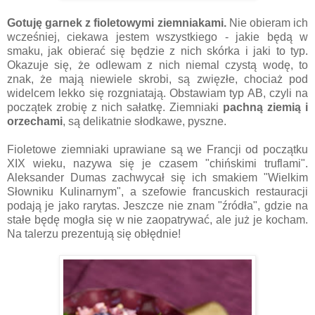
Gotuję garnek z fioletowymi ziemniakami.
Nie obieram ich
wcześniej, ciekawa jestem wszystkiego - jakie będą w
smaku, jak obierać się będzie z nich skórka i jaki to typ.
Okazuje się, że odlewam z nich niemal czystą wodę, to
znak, że mają niewiele skrobi, są zwięzłe, chociaż pod
widelcem lekko się rozgniatają. Obstawiam typ AB, czyli na
początek zrobię z nich sałatkę. Ziemniaki
pachną ziemią i
orzechami
, są delikatnie słodkawe, pyszne.
Fioletowe ziemniaki uprawiane są we Francji od początku
XIX wieku, nazywa się je czasem "chińskimi truflami".
Aleksander Dumas zachwycał się ich smakiem "Wielkim
Słowniku Kulinarnym", a szefowie francuskich restauracji
podają je jako rarytas. Jeszcze nie znam "źródła", gdzie na
stałe będę mogła się w nie zaopatrywać, ale już je kocham.
Na talerzu prezentują się obłędnie!