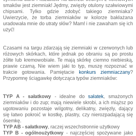
smaków jest ziemniak! Jędrny, zwięzły otulony szałwiowymi
chipsami. Tylko gdzie zdobyć takiego ziemniaka?
Uwierzycie, że torba ziemniaków w kolorze bakłażana
uradowała mnie do utraty słów? Mam! i nie zawaham się ich
użyć!
Czasami na targu zdarzają się ziemniaki w czerwonych lub
różowych skórkach, które jednak po obraniu są po prostu
żółte lub kremowobiałe. Te mają skórkę ciemno niebieską,
prawie czarną. Nie wiem jaki to typ, muszę rozpoznać w
trakcie gotowania. Pamiętacie
konkurs ziemniaczany
?
Przypomnę ściągawkę dotycząca typów ziemniaków:
TYP A - sałatkowy
- idealne do
sałatek
, smażonych
ziemniaków i do zup; mają niewiele skrobi, a ich miąższ po
ugotowaniu pozostaje wilgotny, delikatny, zwięzły, dający
się łatwo pokroić w kostkę, plastry, czy nierozpadającą się
ósemkę.
TYP AB - sałatkowy
, raczej wszechstronnie użytkowy
TYP B - ogólnoużytkowy
- najczęściej spożywane jako