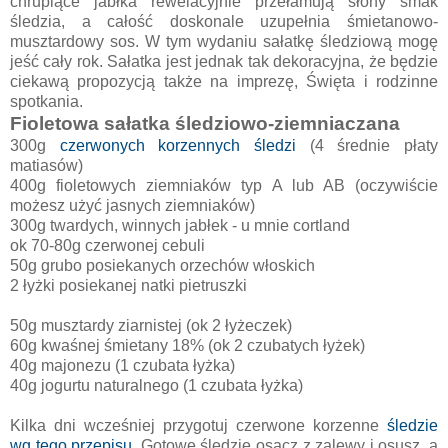
chrupiące jabłka rewelacyjnie przełamują słony smak
śledzia, a całość doskonale uzupełnia śmietanowo-
musztardowy sos. W tym wydaniu sałatkę śledziową mogę
jeść cały rok. Sałatka jest jednak tak dekoracyjna, że będzie
ciekawą propozycją także na imprezę, Święta i rodzinne
spotkania.
Fioletowa sałatka śledziowo-ziemniaczana
300g
czerwonych korzennych śledzi
(4 średnie płaty
matiasów)
400g fioletowych ziemniaków typ A lub AB (oczywiście
możesz użyć jasnych ziemniaków)
300g twardych, winnych jabłek - u mnie cortland
ok 70-80g czerwonej cebuli
50g grubo posiekanych orzechów włoskich
2 łyżki posiekanej natki pietruszki
50g musztardy ziarnistej (ok 2 łyżeczek)
60g kwaśnej śmietany 18% (ok 2 czubatych łyżek)
40g majonezu (1 czubata łyżka)
40g jogurtu naturalnego (1 czubata łyżka)
Kilka dni wcześniej przygotuj czerwone korzenne
śledzie
wg tego przepisu
. Gotowe śledzie osącz z zalewy i osusz, a