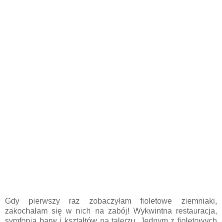
Gdy pierwszy raz zobaczyłam fioletowe ziemniaki,
zakochałam się w nich na zabój! Wykwintna restauracja,
symfonia barw i kształtów na talerzu. Jednym z fioletowych