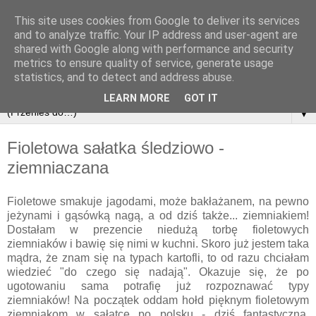
This site uses cookies from Google to deliver its services
and to analyze traffic. Your IP address and user-agent are
shared with Google along with performance and security
metrics to ensure quality of service, generate usage
statistics, and to detect and address abuse.
LEARN MORE
GOT IT
▼
Fioletowa sałatka śledziowo -
ziemniaczana
Fioletowe smakuje jagodami, może bakłażanem, na pewno
jeżynami i gąsówką nagą, a od dziś także... ziemniakiem!
Dostałam w prezencie niedużą torbę fioletowych
ziemniaków i bawię się nimi w kuchni. Skoro już jestem taka
mądra, że znam się na typach kartofli, to od razu chciałam
wiedzieć "do czego się nadają". Okazuje się, że po
ugotowaniu sama potrafię już rozpoznawać typy
ziemniaków! Na początek oddam hołd pięknym fioletowym
ziemniakom w sałatce po polsku - dziś fantastyczna,