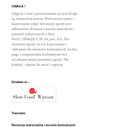
UWAGA !
Zdjęcia i treści prezentowane na tym blogu
są własnością autora. Wykorzystywanie i
kopiowanie zdjęć bez mojej zgody jest
zabronione (Ustawa o prawie autorskim i
prawach pokrewnych z dnia
04.02.1994r.Dz.U.Nr 24, poz. 83). Nie
wyrażam zgody na ich kopiowanie i
wklejanie do serwisów kulinarnych, na fan-
page z inspiracjami kulinarnymi bez
uzyskania mojej pisemnej zgody. Nie
kradnij - napisz do mnie
i zapytaj.
Działam w...
Translate
Recenzje warsztatów i kursów kulinarnych