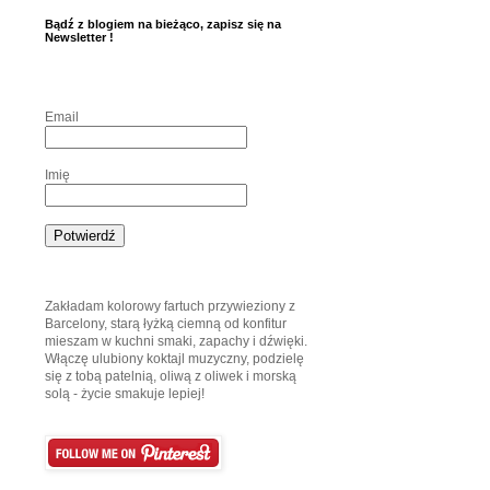
Bądź z blogiem na bieżąco, zapisz się na
Newsletter !
Email
Imię
Zakładam kolorowy fartuch przywieziony z
Barcelony, starą łyżką ciemną od konfitur
mieszam w kuchni smaki, zapachy i dźwięki.
Włączę ulubiony koktajl muzyczny, podzielę
się z tobą patelnią, oliwą z oliwek i morską
solą - życie smakuje lepiej!