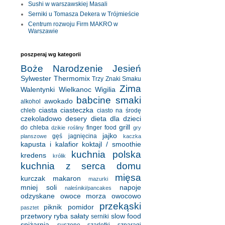
Sushi w warszawskiej Masali
Serniki u Tomasza Dekera w Trójmieście
Centrum rozwoju Firm MAKRO w
Warszawie
poszperaj wg kategorii
Boże Narodzenie
Jesień
Sylwester
Thermomix
Trzy Znaki Smaku
Zima
Walentynki
Wielkanoc
Wigilia
babcine smaki
awokado
alkohol
ciasta
ciasteczka
chleb
ciasto na środę
czekoladowo
desery
dieta
dla dzieci
grill
do chleba
finger food
dzikie rośliny
gry
jajko
gęś
jagnięcina
planszowe
kaczka
kapusta i kalafior
koktajl / smoothie
kuchnia polska
kredens
królik
kuchnia z serca domu
mięsa
kurczak
makaron
mazurki
mniej soli
napoje
naleśniki/pancakes
odzyskane
owoce morza
owocowo
przekąski
piknik
pomidor
pasztet
przetwory
ryba
sałaty
slow food
serniki
spiżarnia