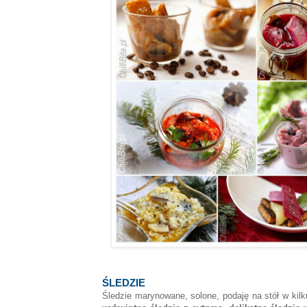
ŚLEDZIE
Śledzie marynowane, solone, podaję na stół w kilk