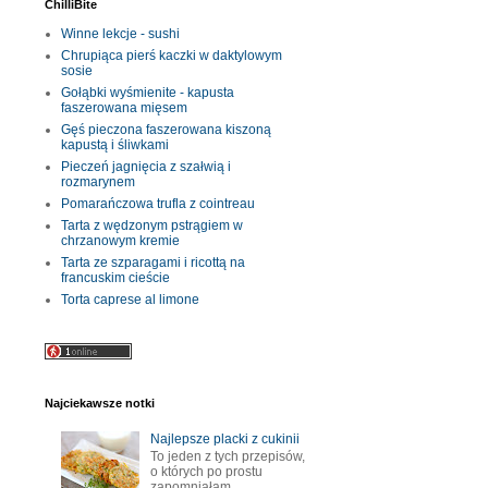
ChilliBite
Winne lekcje - sushi
Chrupiąca pierś kaczki w daktylowym
sosie
Gołąbki wyśmienite - kapusta
faszerowana mięsem
Gęś pieczona faszerowana kiszoną
kapustą i śliwkami
Pieczeń jagnięcia z szałwią i
rozmarynem
Pomarańczowa trufla z cointreau
Tarta z wędzonym pstrągiem w
chrzanowym kremie
Tarta ze szparagami i ricottą na
francuskim cieście
Torta caprese al limone
Najciekawsze notki
Najlepsze placki z cukinii
To jeden z tych przepisów,
o których po prostu
zapomniałam.