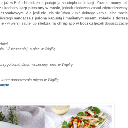
 ale już w Boże Narodzenie, podaję ją na ciepło do kolacji. Zawsze mamy też
asz ukochany
karp pieczony w maśle
, jednak niedawno został zdetronizowany
m czosnkowym
. Ale jeśli nie uda się Wam kupić dobrego karpia, albo macie
mienitego
sandacza z palona kapustą i maślanym sosem
,
roladki z dorsza
ie
- w wersji sauté lub
śledzia na chrupiąco w boczku
(jeżeli dopuszczacie
śniej
a 1-2 wcześniej, a piec w Wigilię
rzygotować dzień wcześniej, piec w Wigilię
, które dopuszczają mięso w Wigilię
lanym