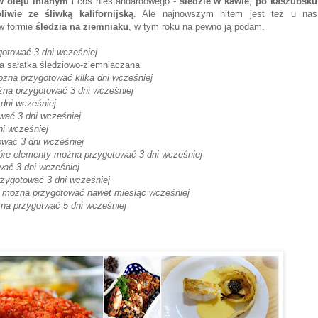
 w oleju lnianym
i coś niestandardowego -
śledzie w kawie
,
po kaszubsku
liwie ze śliwką kalifornijską
. Ale najnowszym hitem jest też u nas
w formie
śledzia na ziemniaku
, w tym roku na pewno ją podam.
gotować 3 dni wcześniej
a sałatka śledziowo-ziemniaczana
ożna przygotować kilka dni wcześniej
żna przygotować 3 dni wcześniej
dni wcześniej
wać 3 dni wcześniej
i wcześniej
ować 3 dni wcześniej
tóre elementy można przygotować 3 dni wcześniej
wać 3 dni wcześniej
zygotować 3 dni wcześniej
-
można przygotować nawet miesiąc wcześniej
na przygotwać 5 dni wcześniej