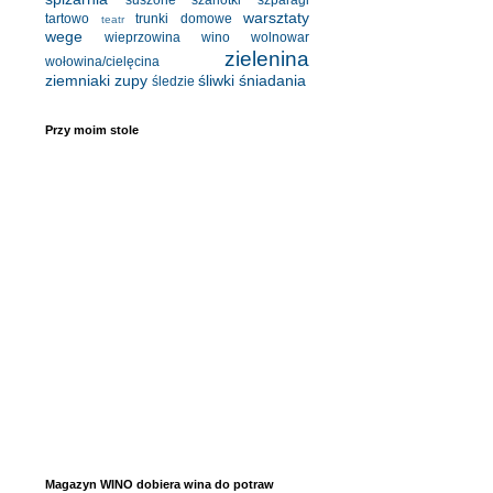
suszone
szarlotki
szparagi
warsztaty
tartowo
trunki domowe
teatr
wege
wieprzowina
wino
wolnowar
zielenina
wołowina/cielęcina
ziemniaki
zupy
śliwki
śniadania
śledzie
Przy moim stole
Magazyn WINO dobiera wina do potraw