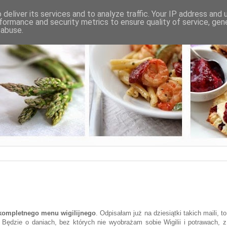
deliver its services and to analyze traffic. Your IP address and
formance and security metrics to ensure quality of service, ge
 abuse.
kompletnego menu wigilijnego
. Odpisałam już na dziesiątki takich maili, to
 Będzie o daniach, bez których nie wyobrażam sobie Wigilii i potrawach, z