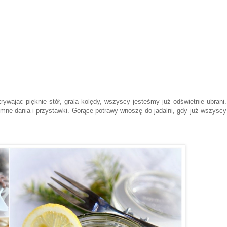
rywając pięknie stół, gralą kolędy, wszyscy jesteśmy już odświętnie ubrani.
imne dania i przystawki. Gorące potrawy wnoszę do jadalni, gdy już wszyscy