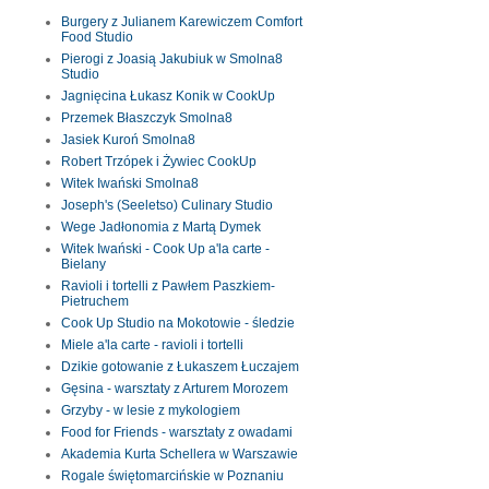
Burgery z Julianem Karewiczem Comfort
Food Studio
Pierogi z Joasią Jakubiuk w Smolna8
Studio
Jagnięcina Łukasz Konik w CookUp
Przemek Błaszczyk Smolna8
Jasiek Kuroń Smolna8
Robert Trzópek i Żywiec CookUp
Witek Iwański Smolna8
Joseph's (Seeletso) Culinary Studio
Wege Jadłonomia z Martą Dymek
Witek Iwański - Cook Up a'la carte -
Bielany
Ravioli i tortelli z Pawłem Paszkiem-
Pietruchem
Cook Up Studio na Mokotowie - śledzie
Miele a'la carte - ravioli i tortelli
Dzikie gotowanie z Łukaszem Łuczajem
Gęsina - warsztaty z Arturem Morozem
Grzyby - w lesie z mykologiem
Food for Friends - warsztaty z owadami
Akademia Kurta Schellera w Warszawie
Rogale świętomarcińskie w Poznaniu