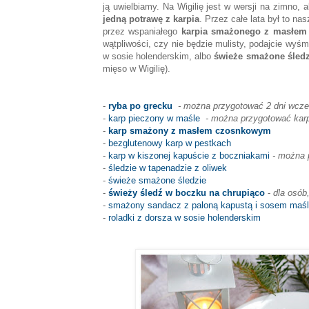
ją uwielbiamy. Na Wigilię jest w wersji na zimno,
jedną potrawę z karpia
. Przez całe lata był to n
przez wspaniałego
karpia smażonego z masłe
wątpliwości, czy nie będzie mulisty, podajcie wyś
w sosie holenderskim, albo
świeże smażone śledz
mięso w Wigilię).
-
ryba po grecku
- można przygotować 2 dni wcze
-
karp pieczony w maśle
- można przygotować karpi
-
karp smażony z masłem czosnkowym
-
bezglutenowy karp w pestkach
-
karp w kiszonej kapuście z boczniakami
- można p
-
śledzie w tapenadzie z oliwek
-
świeże smażone śledzie
-
świeży śledź w boczku na chrupiąco
-
dla osób
-
smażony sandacz z paloną kapustą i sosem maś
-
roladki z dorsza w sosie holenderskim