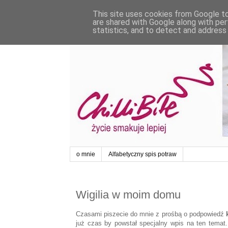
This site uses cookies from Google to 
are shared with Google along with per
statistics, and to detect and address
o mnie
Alfabetyczny spis potraw
Wigilia w moim domu
Czasami piszecie do mnie z prośbą o podpowiedź
już czas by powstał specjalny wpis na ten temat.