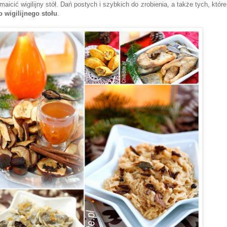
icić wigilijny stół. Dań postych i szybkich do zrobienia, a także tych, które
 wigilijnego stołu
.