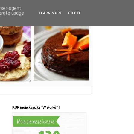
 user-agent
nerate usage
LEARN MORE
GOT IT
KUP moją książkę "W słoiku" !