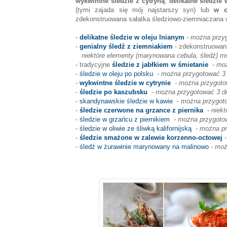
wykwintne śledzie z cytryną
,
delikatne śledzie
(tymi zajada się mój najstarszy syn) lub
w o
zdekonstruowana sałatka śledziowo-ziemniaczana 
-
delikatne śledzie w oleju lnianym
- można przy
-
genialny śledź z ziemniakiem
- zdekonstruowan
niektóre elementy (marynowana cebula, śledź) m
- tradycyjne
śledzie z jabłkiem w śmietanie
- mo
-
śledzie w oleju po polsku
- można przygotować 3 
-
wykwintne śledzie w cytrynie
- można przygoto
-
śledzie po kaszubsku
- można przygotować 3 dn
-
skandynawskie śledzie w kawie
- można przygot
-
śledzie czerwone na grzance z piernika
- niek
-
śledzie w grzańcu z piernikiem
- można przygoto
-
śledzie w oliwie ze śliwką kalifornijską
- można pr
-
śledzie smażone w zalewie korzenno-octowej
-
śledź w żurawinie marynowany na malinowo
-
moż